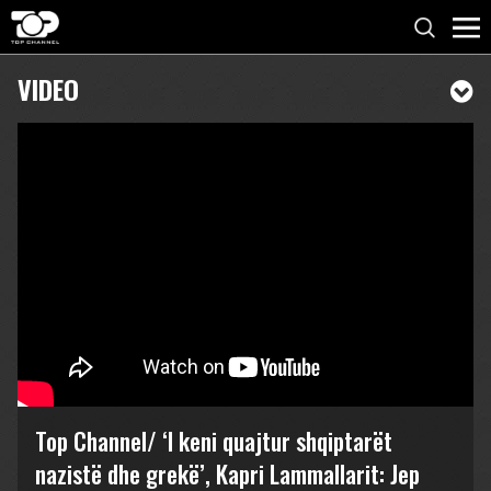
VIDEO
Top Channel/ ‘I keni quajtur shqiptarët
nazistë dhe grekë’, Kapri Lammallarit: Jep