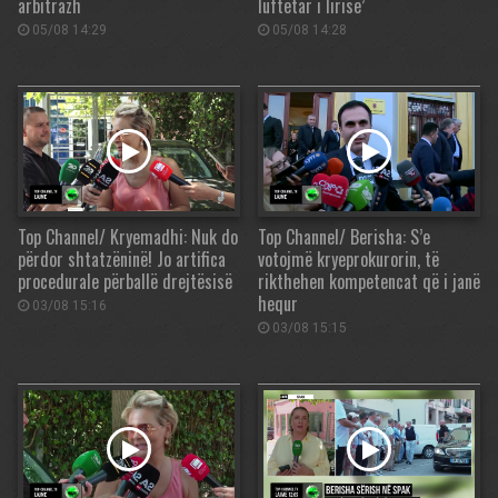
arbitrazh
luftëtar i lirisë’
05/08 14:29
05/08 14:28
Top Channel/ Kryemadhi: Nuk do
Top Channel/ Berisha: S’e
përdor shtatzëninë! Jo artifica
votojmë kryeprokurorin, të
procedurale përballë drejtësisë
rikthehen kompetencat që i janë
hequr
03/08 15:16
03/08 15:15