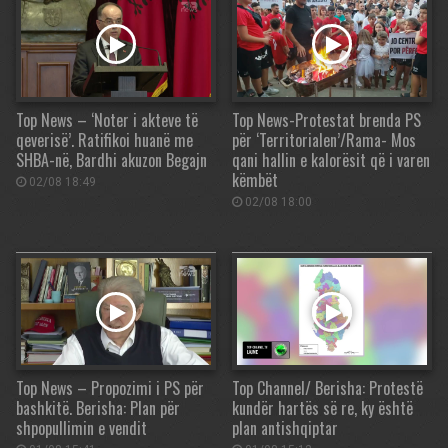
Top News – ‘Noter i akteve të
Top News-Protestat brenda PS
qeverisë’. Ratifikoi huanë me
për ‘Territorialen’/Rama- Mos
SHBA-në, Bardhi akuzon Begajn
qani hallin e kalorësit që i varen
këmbët
02/08 18:49
02/08 18:00
Top News – Propozimi i PS për
Top Channel/ Berisha: Protestë
bashkitë. Berisha: Plan për
kundër hartës së re, ky është
shpopullimin e vendit
plan antishqiptar