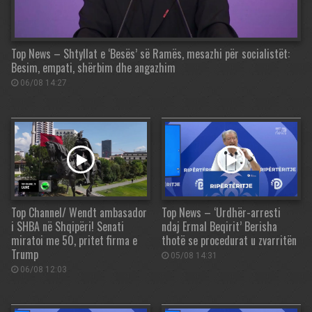
Top News – Shtyllat e ‘Besës’ së Ramës, mesazhi për socialistët:
Besim, empati, shërbim dhe angazhim
06/08 14:27
Top Channel/ Wendt ambasador
Top News – ‘Urdhër-arresti
i SHBA në Shqipëri! Senati
ndaj Ermal Beqirit’ Berisha
miratoi me 50, pritet firma e
thotë se procedurat u zvarritën
Trump
05/08 14:31
06/08 12:03