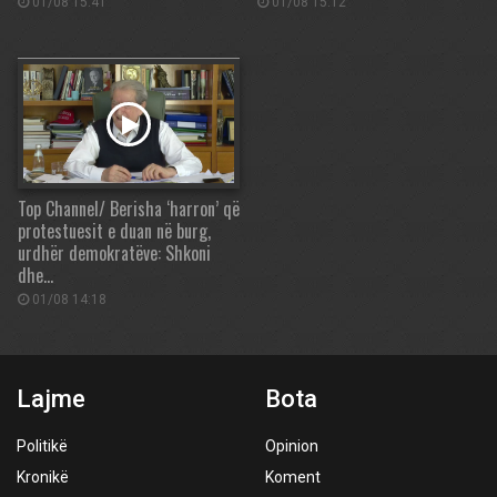
01/08 15:41
01/08 15:12
Top Channel/ Berisha ‘harron’ që
protestuesit e duan në burg,
urdhër demokratëve: Shkoni
dhe…
01/08 14:18
Lajme
Bota
Politikë
Opinion
Kronikë
Koment