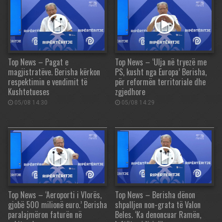
Top News – Pagat e
Top News – ‘Ulja në tryezë me
magjistratëve. Berisha kërkon
PS, kusht nga Europa’ Berisha,
respektimin e vendimit të
për reformën territoriale dhe
Kushtetueses
zgjedhore
05/08 14:30
05/08 14:29
Top News – ‘Aeroporti i Vlorës,
Top News – Berisha dënon
gjobë 500 milionë euro.’ Berisha
shpalljen non-grata të Valon
paralajmëron faturën në
Beles. ‘Ka denoncuar Ramën,