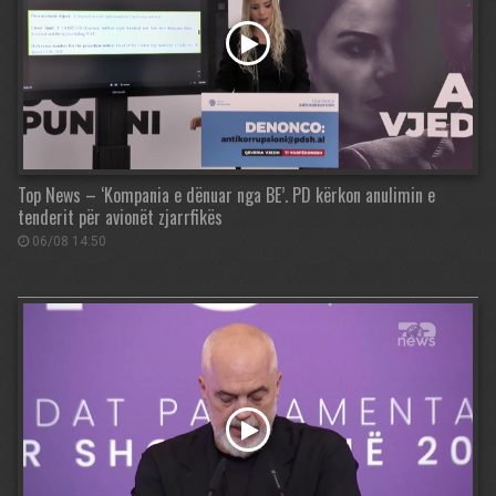
Top News – ‘Kompania e dënuar nga BE’. PD kërkon anulimin e
tenderit për avionët zjarrfikës
06/08 14:50