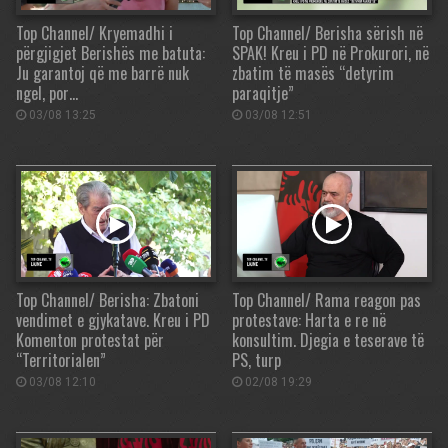
Top Channel/ Kryemadhi i
Top Channel/ Berisha sërish në
përgjigjet Berishës me batuta:
SPAK! Kreu i PD në Prokurori, në
Ju garantoj që me barrë nuk
zbatim të masës “detyrim
ngel, por…
paraqitje”
03/08 13:25
03/08 12:51
Top Channel/ Berisha: Zbatoni
Top Channel/ Rama reagon pas
vendimet e gjykatave. Kreu i PD
protestave: Harta e re në
Komenton protestat për
konsultim. Djegia e teserave të
“Territorialen”
PS, turp
03/08 12:10
02/08 19:29