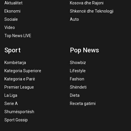
Aktualitet
Kosova dhe Rajoni
Ekonomi
Shkencë dhe Teknologji
Sociale
Auto
Video
Top News LIVE
Sport
Pop News
Kombëtarja
Showbiz
Kategoria Superiore
Lifestyle
Kategoria e Parë
Fashion
Premier League
Shëndeti
La Liga
Dieta
Serie A
Receta gatimi
Shumësportësh
Sport Gossip