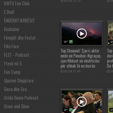
06/08 23:10
06
DWTS Fan Club
E Diell
ËNDËRRTJERRËSIT
Exclusive
Fëmijët dhe Festat
Fiks Fare
Top Channel/ Zjarri aktiv
Top
FLET - Podcast
ende në Panahor-Ngraçan,
dor
zjarrfikëset në vështirësi
pro
Ftesë në 5
për shkak të errësirës
Do 
Fun Camp
06/08 21:45
06
Gjurmë Shqiptare
Goca dhe Gra
Grida Duma Podcast
Grow and Glow