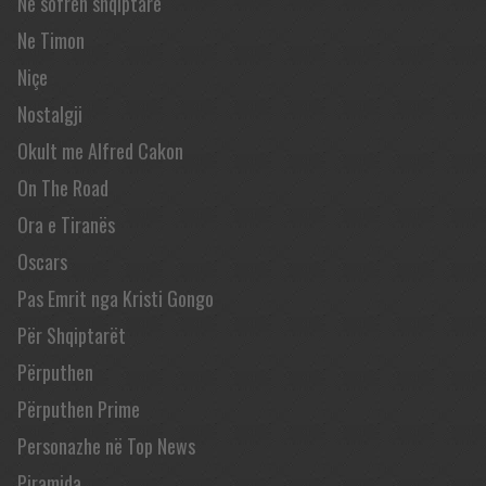
Në sofrën shqiptare
Ne Timon
Niçe
Nostalgji
Okult me Alfred Cakon
On The Road
Ora e Tiranës
Oscars
Pas Emrit nga Kristi Gongo
Për Shqiptarët
Përputhen
Përputhen Prime
Personazhe në Top News
Piramida