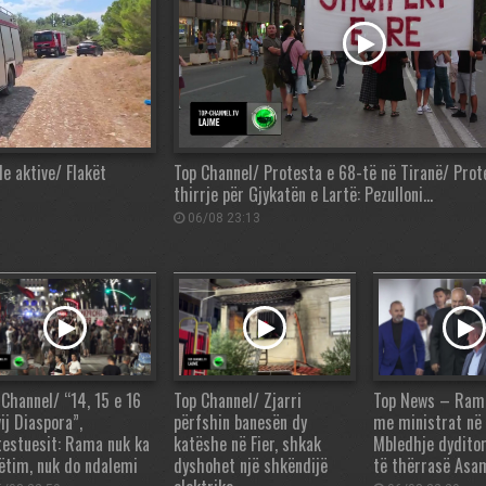
de aktive/ Flakët
Top Channel/ Protesta e 68-të në Tiranë/ Prot
thirrje për Gjykatën e Lartë: Pezulloni…
06/08 23:13
 Channel/ “14, 15 e 16
Top Channel/ Zjarri
Top News – Rama,
ij Diaspora”,
përfshin banesën dy
me ministrat në
testuesit: Rama nuk ka
katëshe në Fier, shkak
Mbledhje dydito
ëtim, nuk do ndalemi
dyshohet një shkëndijë
të thërrasë Asa