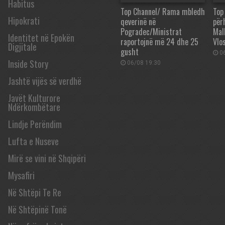
Habitus
Top Channel/ Rama mbledh
Top
Hipokrati
qeverinë në
përh
Pogradec/Ministrat
Mall
Identitet në Epokën
raportojnë më 24 dhe 25
Vlos
Digjitale
gusht
06
Inside Story
06/08 19:30
Jashtë vijës së verdhë
Javët Kulturore
Ndërkombëtare
Lindje Perëndim
Lufta e Nuseve
Mirë se vini në Shqipëri
Mysafiri
Në Shtëpi Te Re
Në Shtëpinë Tonë