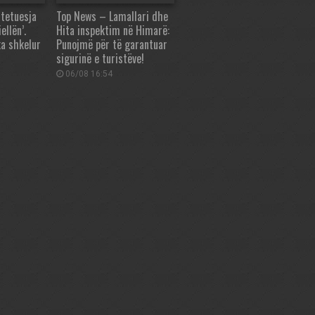
tetuesja
Top News – Lamallari dhe
ellën’.
Hita inspektim në Himarë:
ka shkelur
Punojmë për të garantuar
sigurinë e turistëve!
06/08 16:54