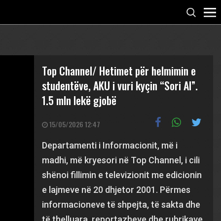
Top Channel/ Hetimet për helmimin e
studentëve, AKU i vuri kyçin “Sori Al”.
1.5 mln lekë gjobë
15/05/2026 12:47
Departamenti i Informacionit, më i
madhi, më kryesori në Top Channel, i cili
shënoi fillimin e televizionit me edicionin
e lajmeve në 20 dhjetor 2001. Përmes
informacioneve të shpejta, të sakta dhe
të thelluara, reportazheve dhe rubrikave