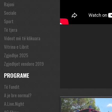
Rajoni
Sociale
Sport
Të tjera
Videot më të klikuara
Vitrina e Librit
Zgjedhje 2025
Zgjedhjet vendore 2019
PROGRAME
Të Fundit
A je bre normal?
A.Live.Night