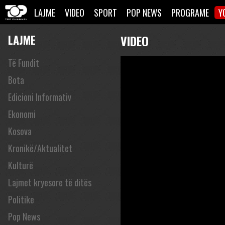
LAJME
VIDEO
SPORT
POP NEWS
PROGRAME
Y
LAJME
VIDEO
Të Fundit
Bota
Edicioni Informativ
Ekonomi
Kosova
Kronikë/Aktualitet
Kulturë
Lajmet kryesore të ditës
Politike
Pop News