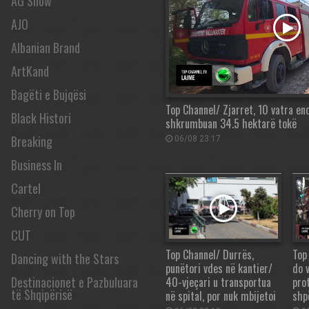
AG Show
AJO
Albanian Brand
ArtKand
Bagëti e Bujqësi
Top Channel/ Zjarret, 10 vatra en
Black Histori
shkrumbuan 34.5 hektarë tokë
Breaking
06/08 23:17
Business In
Cartel
Cherry on Top
CUT
Top Channel/ Durrës,
Top
Dancing with the Stars
punëtori vdes në kantier/
do v
Destinacionet e Pazbuluara
40-vjeçari u transportua
pro
të Shqipërisë
në spital, por nuk mbijetoi
shp