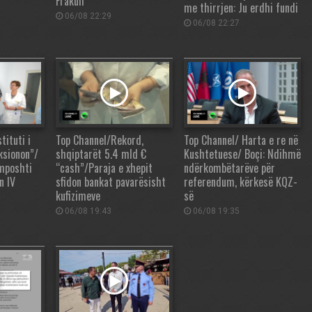
Frakull
me thirrjen: Ju erdhi fundi
06/08 22:29
06/08 22:27
tituti i
Top Channel/Rekord,
Top Channel/ Harta e re në
ksionon”/
shqiptarët 5.4 mld €
Kushtetuese/ Boçi: Ndihmë
 mposhti
“cash”/Paraja e xhepit
ndërkombëtarëve për
n IV
sfidon bankat pavarësisht
referendum, kërkesë KQZ-
kufizimeve
së
06/08 19:43
06/08 19:35