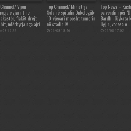
 Channel/ Vijon
Top Channel/ Ministrja
Top News – Kush
apja e zjarrit në
Sala në spitalin Onkologjik:
pa vendim për ‘Di
akastër, flakët drejt
10-vjeçari mposht tumorin
Bardhi: Gjykata 
hit, ndërhyrja nga ajri
në stadin IV
ligjin, vonesa e…
/08 19:22
06/08 18:46
06/08 17:02