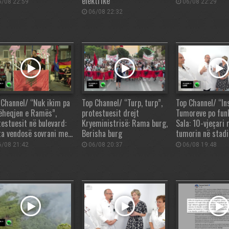
elektrike
/08 22:59
06/08 22:29
06/08 22:32
 Channel/ “Nuk ikim pa
Top Channel/ “Turp, turp”,
Top Channel/ “Ins
ëheqjen e Ramës”,
protestuesit drejt
Tumoreve po fun
testuesit në bulevard:
Kryeministrisë: Rama burg,
Sala: 10-vjeçari
ta vendosë sovrani me…
Berisha burg
tumorin në stadi
/08 21:42
06/08 20:37
06/08 19:48