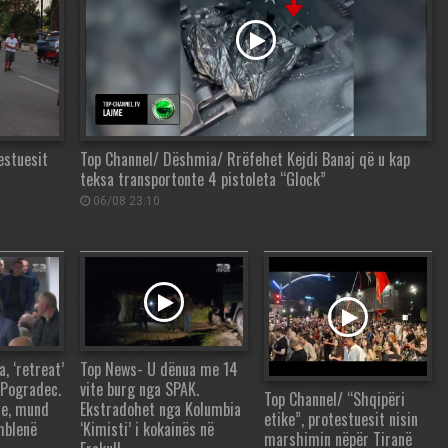
estuesit
Top Channel/ Dëshmia/ Rrëfehet Kejdi Banaj që u kap
teksa transportonte 4 pistoleta “Glock”
06/08 23:10
 ‘retreat’
Top News- U dënua me 14
 Pogradec.
vite burg nga SPAK.
Top Channel/ “Shqipëri
re, mund
Ekstradohet nga Kolumbia
etike”, protestuesit nisin
mblenë
‘Kimisti’ i kokainës në
marshimin nëpër Tiranë