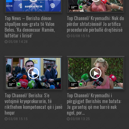
Top News – Berisha dënon
Top Channel/ Kryemadhi: Nuk do
shpalljen non-grata të Valon
përdor shtatzëninë! Jo artifica
Beles. ‘Ka denoncuar Ramën,
procedurale përballë drejtësisë
luftëtar i lirisë’
03/08 15:16
05/08 14:28
Top Channel/ Berisha: S’e
Top Channel/ Kryemadhi i
votojmë kryeprokurorin, të
përgjigjet Berishës me batuta:
rikthehen kompetencat që i janë
Ju garantoj që me barrë nuk
hequr
ngel, por…
03/08 15:15
03/08 13:25