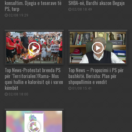
konsultim. Djegia e teserave të
SHBA-në, Bardhi akuzon Begajn
PS, turp
02/08 18:49
02/08 19:29
Top News-Protestat brenda PS
Top News – Propozimi i PS për
për ‘Territorialen’/Rama- Mos
bashkitë. Berisha: Plan për
qani hallin e kalorësit që i varen
shpopullimin e vendit
këmbët
01/08 15:41
02/08 18:00