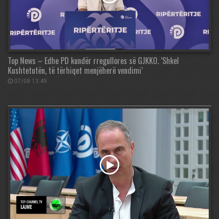
Top News – Edhe PD kundër rregullores së GJKKO. ‘Shkel
Kushtetutën, të tërhiqet menjëherë vendimi’
07/08 13:49