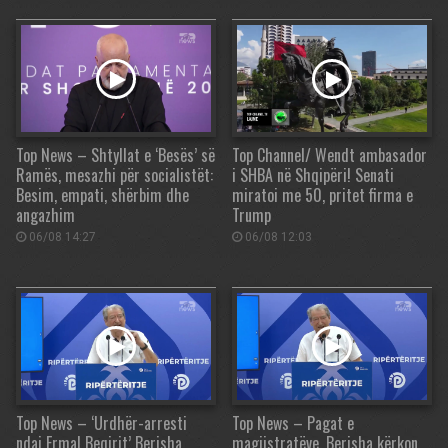
Top News – Shtyllat e ‘Besës’ së
Top Channel/ Wendt ambasador
Ramës, mesazhi për socialistët:
i SHBA në Shqipëri! Senati
Besim, empati, shërbim dhe
miratoi me 50, pritet firma e
angazhim
Trump
06/08 14:27
06/08 12:03
Top News – ‘Urdhër-arresti
Top News – Pagat e
ndaj Ermal Beqirit’ Berisha
magjistratëve. Berisha kërkon