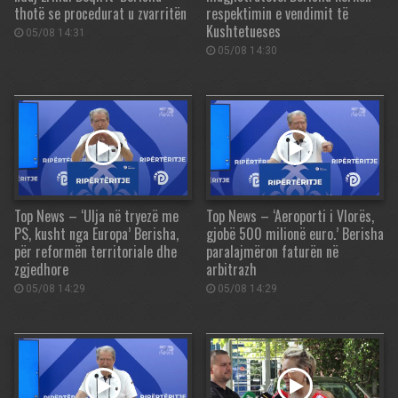
thotë se procedurat u zvarritën
respektimin e vendimit të
Kushtetueses
05/08 14:31
05/08 14:30
Top News – ‘Ulja në tryezë me
Top News – ‘Aeroporti i Vlorës,
PS, kusht nga Europa’ Berisha,
gjobë 500 milionë euro.’ Berisha
për reformën territoriale dhe
paralajmëron faturën në
zgjedhore
arbitrazh
05/08 14:29
05/08 14:29