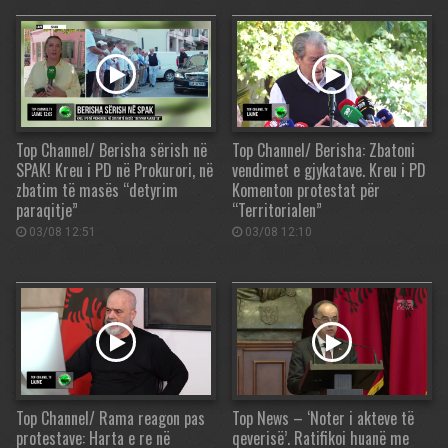
Top Channel/ Berisha sërish në
Top Channel/ Berisha: Zbatoni
SPAK! Kreu i PD në Prokurori, në
vendimet e gjykatave. Kreu i PD
zbatim të masës “detyrim
Komenton protestat për
paraqitje”
“Territorialen”
03/08 12:51
03/08 12:10
Top Channel/ Rama reagon pas
Top News – ‘Noter i akteve të
protestave: Harta e re në
qeverisë’. Ratifikoi huanë me