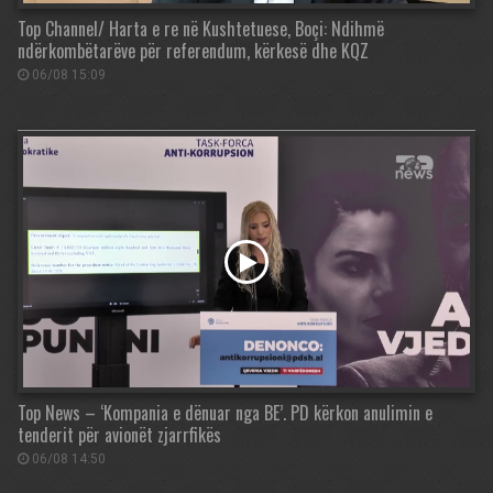
Top Channel/ Harta e re në Kushtetuese, Boçi: Ndihmë
ndërkombëtarëve për referendum, kërkesë dhe KQZ
06/08 15:09
Top News – ‘Kompania e dënuar nga BE’. PD kërkon anulimin e
tenderit për avionët zjarrfikës
06/08 14:50