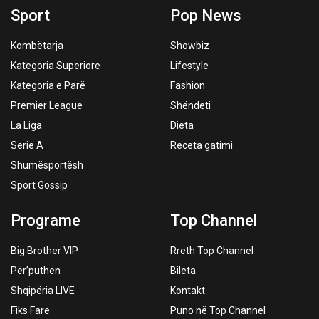
Sport
Pop News
Kombëtarja
Showbiz
Kategoria Superiore
Lifestyle
Kategoria e Parë
Fashion
Premier League
Shëndeti
La Liga
Dieta
Serie A
Receta gatimi
Shumësportësh
Sport Gossip
Programe
Top Channel
Big Brother VIP
Rreth Top Channel
Për’puthen
Bileta
Shqipëria LIVE
Kontakt
Fiks Fare
Puno në Top Channel