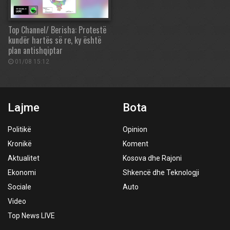
Top Channel/ Berisha: Protestë
kundër hartës së re, ky është
plan antishqiptar
01/08 15:12
Lajme
Bota
Politikë
Opinion
Kronikë
Koment
Aktualitet
Kosova dhe Rajoni
Ekonomi
Shkencë dhe Teknologji
Sociale
Auto
Video
Top News LIVE