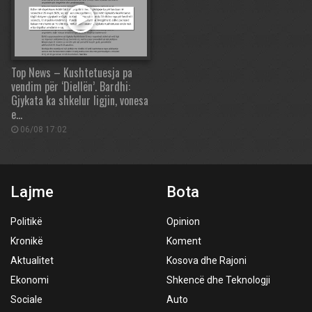
Top News – Kushtetuesja pa
vendim për ‘Diellën’. Bardhi:
Gjykata ka shkelur ligjin, vonesa
e…
06/08 17:02
Lajme
Bota
Politikë
Opinion
Kronikë
Koment
Aktualitet
Kosova dhe Rajoni
Ekonomi
Shkencë dhe Teknologji
Sociale
Auto