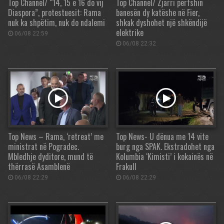
Top Channel/ “14, 15 e 16 do vij
Top Channel/ Zjarri përfshin
Diaspora”, protestuesit: Rama
banesën dy katëshe në Fier,
nuk ka shpëtim, nuk do ndalemi
shkak dyshohet një shkëndijë
elektrike
06/08 22:59
06/08 22:32
Top News – Rama, ‘retreat’ me
Top News- U dënua me 14 vite
ministrat në Pogradec.
burg nga SPAK. Ekstradohet nga
Mbledhje dyditore, mund të
Kolumbia ‘Kimisti’ i kokainës në
thërrasë Asamblenë
Frakull
06/08 22:29
06/08 22:29