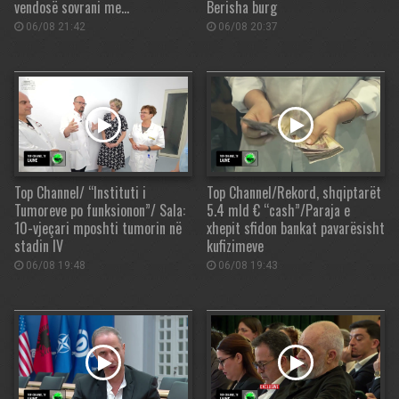
vendosë sovrani me…
Berisha burg
06/08 21:42
06/08 20:37
Top Channel/ “Instituti i
Top Channel/Rekord, shqiptarët
Tumoreve po funksionon”/ Sala:
5.4 mld € “cash”/Paraja e
10-vjeçari mposhti tumorin në
xhepit sfidon bankat pavarësisht
stadin IV
kufizimeve
06/08 19:48
06/08 19:43