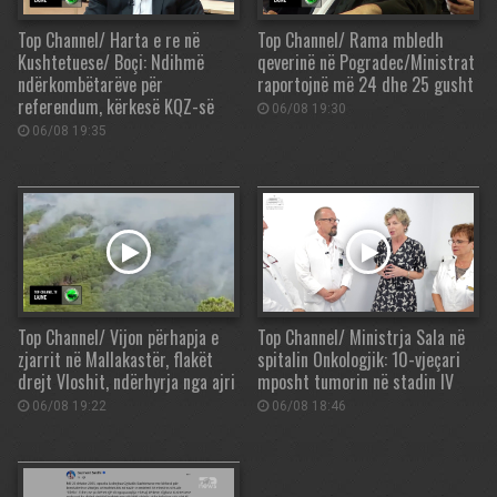
Top Channel/ Harta e re në
Top Channel/ Rama mbledh
Kushtetuese/ Boçi: Ndihmë
qeverinë në Pogradec/Ministrat
ndërkombëtarëve për
raportojnë më 24 dhe 25 gusht
referendum, kërkesë KQZ-së
06/08 19:30
06/08 19:35
Top Channel/ Vijon përhapja e
Top Channel/ Ministrja Sala në
zjarrit në Mallakastër, flakët
spitalin Onkologjik: 10-vjeçari
drejt Vloshit, ndërhyrja nga ajri
mposht tumorin në stadin IV
06/08 19:22
06/08 18:46