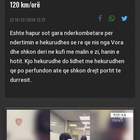
120 km/orë
18/12/2024 12:21
Eshte hapur sot gara nderkombetare per
ndertimin e hekurudhes se re qe nis nga Vora
dhe shkon deri ne kufi me malin e zi, hanin e
hotit. Kjo hekurudhe do lidhet me hekurudhen
qe po perfundon ate qe shkon drejt portit te
durresit.