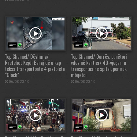
Top Channel/ Dëshmia/
Top Channel/ Durrës, punëtori
Rrëfehet Kejdi Banaj që u kap
vdes në kantier/ 40-vjeçari u
teksa transportonte 4 pistoleta
transportua në spital, por nuk
“Glock”
mbijetoi
06/08 23:10
06/08 23:10