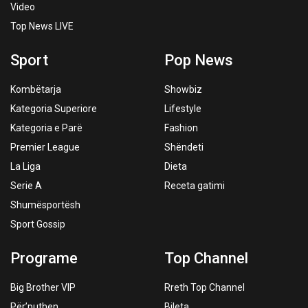
Video
Top News LIVE
Sport
Pop News
Kombëtarja
Showbiz
Kategoria Superiore
Lifestyle
Kategoria e Parë
Fashion
Premier League
Shëndeti
La Liga
Dieta
Serie A
Receta gatimi
Shumësportësh
Sport Gossip
Programe
Top Channel
Big Brother VIP
Rreth Top Channel
Për’puthen
Bileta