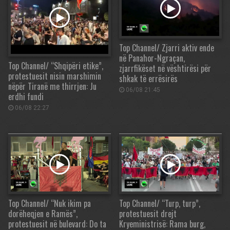
Top Channel/ Zjarri aktiv ende
në Panahor-Ngraçan,
Top Channel/ “Shqipëri etike”,
zjarrfikëset në vështirësi për
protestuesit nisin marshimin
shkak të errësirës
nëpër Tiranë me thirrjen: Ju
06/08 21:45
erdhi fundi
06/08 22:27
Top Channel/ “Nuk ikim pa
Top Channel/ “Turp, turp”,
dorëheqjen e Ramës”,
protestuesit drejt
protestuesit në bulevard: Do ta
Kryeministrisë: Rama burg,