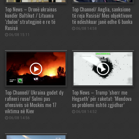
Top News – Dronë ukrainas
Top Channel/ Anglia, sanksione
kundër Baltikut / Lituania
të reja Rusisë/ Mes objektivave
‘zbulon’ strategjinë e re të
të ndëshkuar janë edhe 6 banka
Rusisë
06/08 14:58
06/08 15:11
Top Channel/ Ukraina godet dy
Top News – Trump ‘sherr me
rafineri ruse/ Sulmi pas
Hegseth’ për raketat: ‘Mendova
ofensivës së Moskës me 17
se problemi është zgjidhur’
viktima në Kiev
06/08 14:52
06/08 14:56