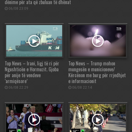
dënime për ata që zbuluan të dhënat
06/08 23:09
Top News – Irani, ligj të ri për
Top News – Trump mohon
Ngushticën e Hormuzit. Gjoba
mungesën e municioneve/
për anije të vendeve
Kërcënon me burg për rrjedhjet
‘armiqësore’
e informacionit
06/08 22:29
06/08 22:14