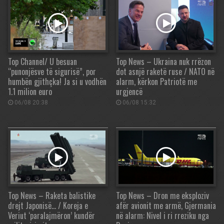
Top Channel/ U besuan
Top News – Ukraina nuk rrëzon
“punonjësve të sigurisë”, por
dot asnjë raketë ruse / NATO në
humbën gjithçka! Ja si u vodhën
alarm, kërkon Patriotë me
1.1 milion euro
urgjencë
06/08 20:38
06/08 15:32
Top News – Raketa balistike
Top News – Dron me eksploziv
drejt Japonisë… / Koreja e
afër avionit me armë, Gjermania
Veriut ‘paralajmëron’ kundër
në alarm: Nivel i ri rreziku nga