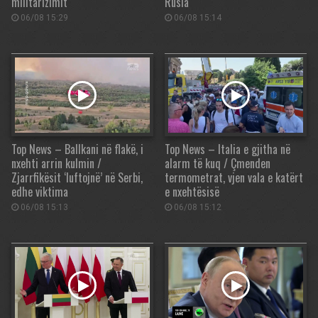
militarizimit
Rusia
06/08 15:29
06/08 15:14
Top News – Ballkani në flakë, i
Top News – Italia e gjitha në
nxehti arrin kulmin /
alarm të kuq / Çmenden
Zjarrfikësit ‘luftojnë’ në Serbi,
termometrat, vjen vala e katërt
edhe viktima
e nxehtësisë
06/08 15:13
06/08 15:12