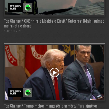
Top Channel/ OKB thirrje Moskës e Kievit/ Guterres: Ndalni sulmet
me raketa e dronë
06/08 23:10
Top Channel/ Trump mohon mungesën e armëve/ Paralajmëron