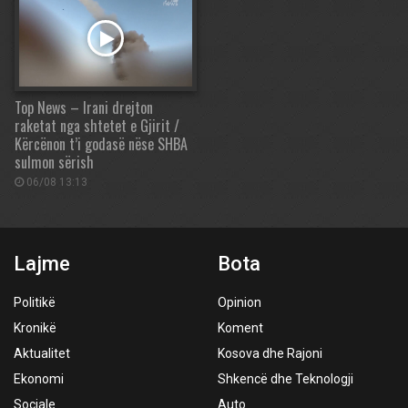
Top News – Irani drejton
raketat nga shtetet e Gjirit /
Kërcënon t’i godasë nëse SHBA
sulmon sërish
06/08 13:13
Lajme
Bota
Politikë
Opinion
Kronikë
Koment
Aktualitet
Kosova dhe Rajoni
Ekonomi
Shkencë dhe Teknologji
Sociale
Auto