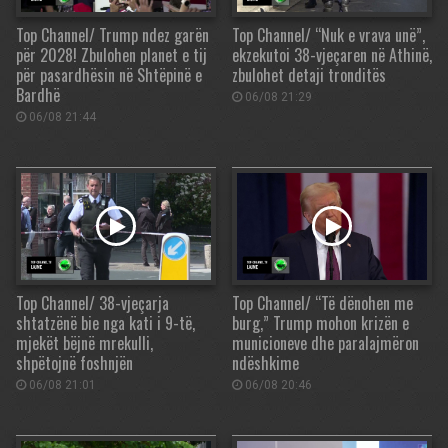
Top Channel/ Trump ndez garën
Top Channel/ “Nuk e vrava unë”,
për 2028! Zbulohen planet e tij
ekzekutoi 38-vjeçaren në Athinë,
për pasardhësin në Shtëpinë e
zbulohet detaji tronditës
Bardhë
06/08 21:29
06/08 21:44
Top Channel/ 38-vjeçarja
Top Channel/ “Të dënohen me
shtatzënë bie nga kati i 9-të,
burg,” Trump mohon krizën e
mjekët bëjnë mrekulli,
municioneve dhe paralajmëron
shpëtojnë foshnjën
ndëshkime
06/08 21:01
06/08 20:46