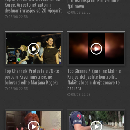
protestuesja bllokon vendin e
Korçë. Arrestohet autori i
fjalimeve
dyshuar i vrasjes së 20-vjeçarit
08/08 22:55
08/08 22:58
Top Channel/ Protesta e 70-të
Top Channel/ Zjarri në Malin e
përpara Kryeministrisë, në
Krujës del jashtë kontrollit,
bulevard edhe Marjana Koçeku
flakët zbresin drejt zonave të
banuara
08/08 22:55
08/08 22:53