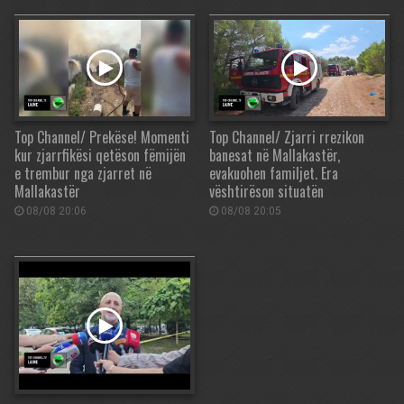
Top Channel/ Prekëse! Momenti
Top Channel/ Zjarri rrezikon
kur zjarrfikësi qetëson fëmijën
banesat në Mallakastër,
e trembur nga zjarret në
evakuohen familjet. Era
Mallakastër
vështirëson situatën
08/08 20:06
08/08 20:05