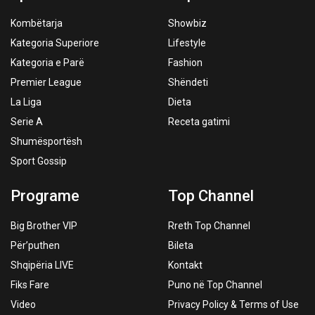
Kombëtarja
Showbiz
Kategoria Superiore
Lifestyle
Kategoria e Parë
Fashion
Premier League
Shëndeti
La Liga
Dieta
Serie A
Receta gatimi
Shumësportësh
Sport Gossip
Programe
Top Channel
Big Brother VIP
Rreth Top Channel
Për’puthen
Bileta
Shqipëria LIVE
Kontakt
Fiks Fare
Puno në Top Channel
Video
Privacy Policy & Terms of Use