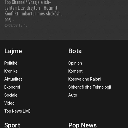
Top Channel/ Vrasja e ish-
ushtarit, zv. drejtori i Hetimit:
Konflikt i mbartur mes shokësh,
prej…
08/08 18:46
Lajme
Bota
Politikë
Opinion
Kronikë
Koment
Aktualitet
Kosova dhe Rajoni
Ekonomi
Shkencë dhe Teknologji
Sociale
Auto
Video
Top News LIVE
Sport
Pop News