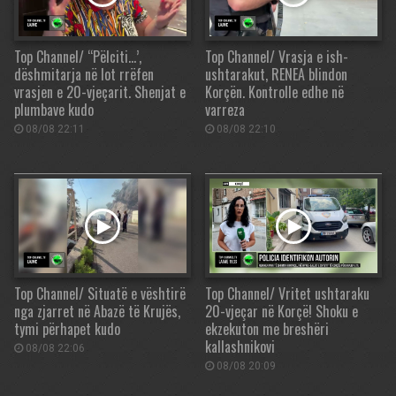
Top Channel/ “Pëlciti…’,
Top Channel/ Vrasja e ish-
dëshmitarja në lot rrëfen
ushtarakut, RENEA blindon
vrasjen e 20-vjeçarit. Shenjat e
Korçën. Kontrolle edhe në
plumbave kudo
varreza
08/08 22:11
08/08 22:10
Top Channel/ Situatë e vështirë
Top Channel/ Vritet ushtaraku
nga zjarret në Abazë të Krujës,
20-vjeçar në Korçë! Shoku e
tymi përhapet kudo
ekzekuton me breshëri
kallashnikovi
08/08 22:06
08/08 20:09