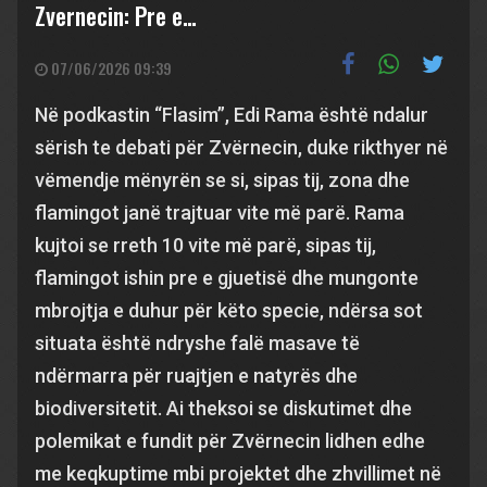
Zvernecin: Pre e…
07/06/2026 09:39
Në podkastin “Flasim”, Edi Rama është ndalur
sërish te debati për Zvërnecin, duke rikthyer në
vëmendje mënyrën se si, sipas tij, zona dhe
flamingot janë trajtuar vite më parë. Rama
kujtoi se rreth 10 vite më parë, sipas tij,
flamingot ishin pre e gjuetisë dhe mungonte
mbrojtja e duhur për këto specie, ndërsa sot
situata është ndryshe falë masave të
ndërmarra për ruajtjen e natyrës dhe
biodiversitetit. Ai theksoi se diskutimet dhe
polemikat e fundit për Zvërnecin lidhen edhe
me keqkuptime mbi projektet dhe zhvillimet në