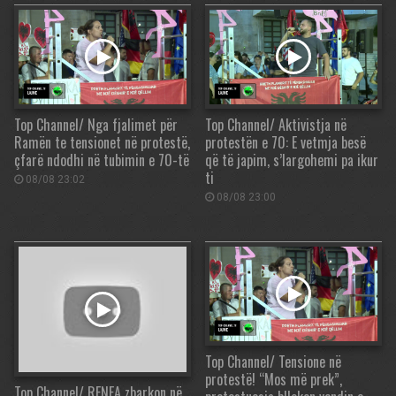
Top Channel/ Nga fjalimet për
Top Channel/ Aktivistja në
Ramën te tensionet në protestë,
protestën e 70: E vetmja besë
çfarë ndodhi në tubimin e 70-të
që të japim, s’largohemi pa ikur
ti
08/08 23:02
08/08 23:00
Top Channel/ Tensione në
protestë! “Mos më prek”,
Top Channel/ RENEA zbarkon në