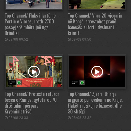
Top Channel/ Fluks i lartë në
Top Channel/ Vrau 20-vjeçarin
Portin e Vlorës, rreth 2700
në Korçë, arrestohet pranë
pasagjerë mbërrijnë nga
banesës autori i dyshuar i
Brindisi
krimit
09/08 09:52
09/08 09:50
Top Channel/ Protesta refuzon
Top Channel/ Zjarri, thirrje
besën e Ramës, qytetarët 70
urgjente për evakuim në Krujë.
ditë tubim përpara
Flakët rrezikojnë bizneset dhe
Kryeministrisë
30 shtëpi
08/08 23:33
08/08 23:32