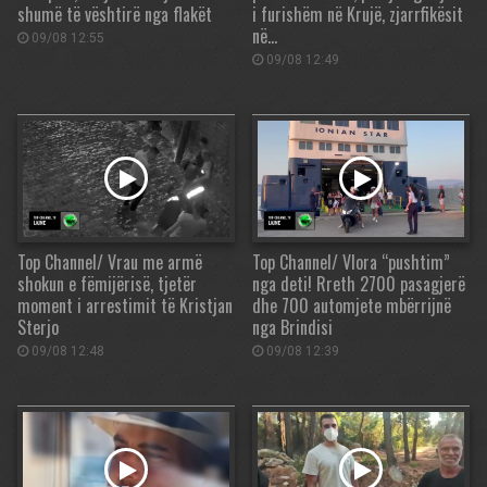
shumë të vështirë nga flakët
i furishëm në Krujë, zjarrfikësit
në…
09/08 12:55
09/08 12:49
Top Channel/ Vrau me armë
Top Channel/ Vlora “pushtim”
shokun e fëmijërisë, tjetër
nga deti! Rreth 2700 pasagjerë
moment i arrestimit të Kristjan
dhe 700 automjete mbërrijnë
Sterjo
nga Brindisi
09/08 12:48
09/08 12:39