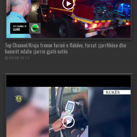
Top Channel/Kruja frenon furinë e flakëve, forcat zjarrfikëse dhe
banorët ndalin zjarrin gjatë natës
09/08 15:13