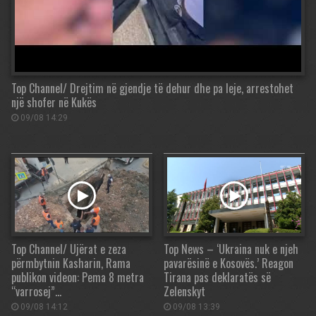
Top Channel/ Drejtim në gjendje të dehur dhe pa leje, arrestohet
një shofer në Kukës
09/08 14:29
Top Channel/ Ujërat e zeza
Top News – ‘Ukraina nuk e njeh
përmbytnin Kasharin, Rama
pavarësinë e Kosovës.’ Reagon
publikon videon: Pema 8 metra
Tirana pas deklaratës së
“varrosej”…
Zelenskyt
09/08 14:12
09/08 13:39