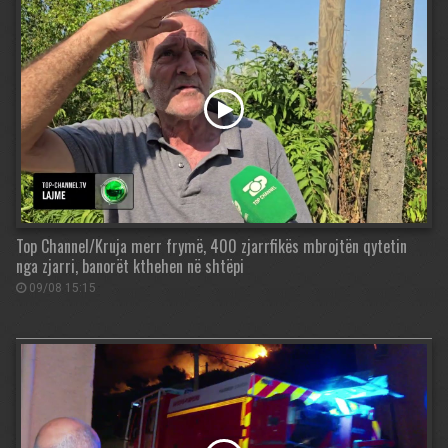
Top Channel/Kruja merr frymë, 400 zjarrfikës mbrojtën qytetin
nga zjarri, banorët kthehen në shtëpi
09/08 15:15