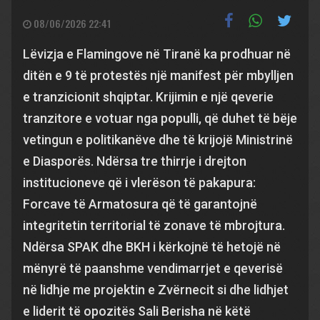
08/06/2026 22:41
Lëvizja e Flamingove në Tiranë ka prodhuar në
ditën e 9 të protestës një manifest për mbylljen
e tranzicionit shqiptar. Krijimin e një qeverie
tranzitore e votuar nga populli, që duhet të bëje
vetingun e politikanëve dhe të krijojë Ministrinë
e Diasporës. Ndërsa tre thirrje i drejton
institucioneve që i vlerëson të pakapura:
Forcave të Armatosura që të garantojnë
integritetin territorial të zonave të mbrojtura.
Ndërsa SPAK dhe BKH i kërkojnë të hetojë në
mënyrë të paanshme vendimarrjet e qeverisë
në lidhje me projektin e Zvërnecit si dhe lidhjet
e liderit të opozitës Sali Berisha në këtë