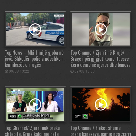
Top News – Mbi 1 mijë gjoba në
Top Channel/ Zjarri në Krujë/
javë. Shkodër, policia ndëshkon
Braçe i përgjigjet komentuesve:
kamikazët e rrugës
Zero dëme në njerëz dhe banesa
09/08 13:22
09/08 13:00
Top Channel/ Zjarri nuk preku
Top Channel/ Flakët shumë
shtëpitë, Kruja kaloi një natë
pranë banesave, pamje nga zjarri