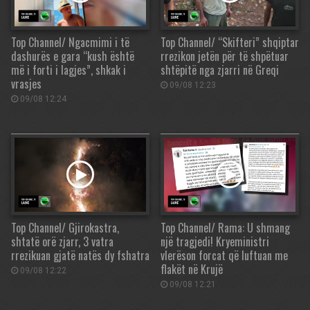
Top Channel/ Ngacmimi i të
Top Channel/ “Skifteri” shqiptar
dashurës e gara “kush është
rrezikon jetën për të shpëtuar
më i forti i lagjes”, shkak i
shtëpitë nga zjarri në Greqi
vrasjes
09/08 12:23
09/08 12:24
Top Channel/ Gjirokastra,
Top Channel/ Rama: U shmang
shtatë orë zjarr, 3 vatra
një tragjedi! Kryeministri
rrezikuan gjatë natës dy fshatra
vlerëson forcat që luftuan me
flakët në Krujë
09/08 12:22
09/08 12:21