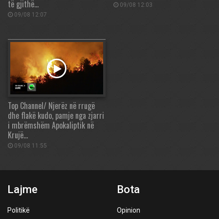
të gjithë…
09/08 12:03
09/08 12:07
Top Channel/ Njerëz në rrugë
dhe flakë kudo, pamje nga zjarri
i mbrëmshëm Apokaliptik në
Krujë…
09/08 11:55
Lajme
Bota
Politikë
Opinion