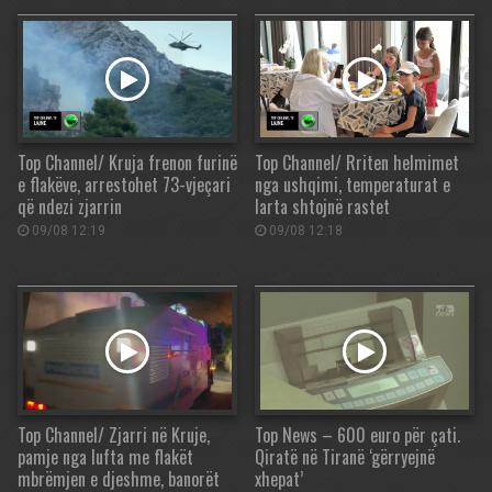
Top Channel/ Kruja frenon furinë
Top Channel/ Rriten helmimet
e flakëve, arrestohet 73-vjeçari
nga ushqimi, temperaturat e
që ndezi zjarrin
larta shtojnë rastet
09/08 12:19
09/08 12:18
Top Channel/ Zjarri në Kruje,
Top News – 600 euro për çati.
pamje nga lufta me flakët
Qiratë në Tiranë ‘gërryejnë
mbrëmjen e djeshme, banorët
xhepat’