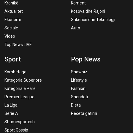
Kronikë
Koment
Aktualitet
Kosova dhe Rajoni
Ekonomi
Shkencë dhe Teknologji
Sociale
Auto
Video
Top News LIVE
Sport
Pop News
Kombëtarja
Showbiz
Kategoria Superiore
Lifestyle
Kategoria e Parë
Fashion
Premier League
Shëndeti
La Liga
Dieta
Serie A
Receta gatimi
Shumësportësh
Sport Gossip