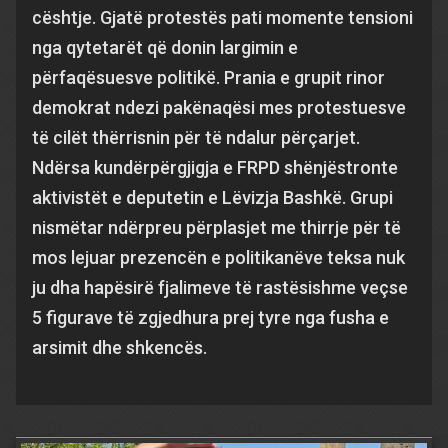
cështje. Gjatë protestës pati momente tensioni
nga qytetarët që donin largimin e
përfaqësuesve politikë. Prania e grupit rinor
demokrat ndezi pakënaqësi mes protestuesve
të cilët thërrisnin për të ndalur përçarjet.
Ndërsa kundërpërgjigja e FRPD shënjëstronte
aktivistët e deputetin e Lëvizja Bashkë. Grupi
nismëtar ndërpreu përplasjet me thirrje për të
mos lejuar prezencën e politikanëve teksa nuk
ju dha hapësirë fjalimeve të rastësishme veçse
5 figurave të zgjedhura prej tyre nga fusha e
arsimit dhe shkencës.