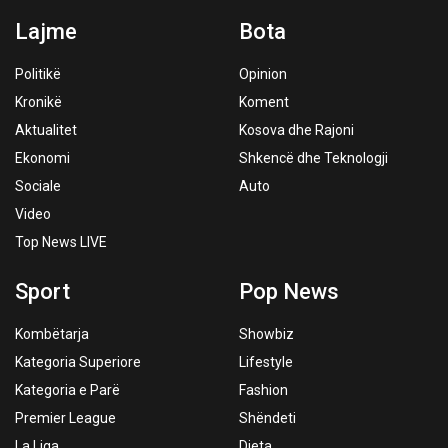
Lajme
Bota
Politikë
Opinion
Kronikë
Koment
Aktualitet
Kosova dhe Rajoni
Ekonomi
Shkencë dhe Teknologji
Sociale
Auto
Video
Top News LIVE
Sport
Pop News
Kombëtarja
Showbiz
Kategoria Superiore
Lifestyle
Kategoria e Parë
Fashion
Premier League
Shëndeti
La Liga
Dieta