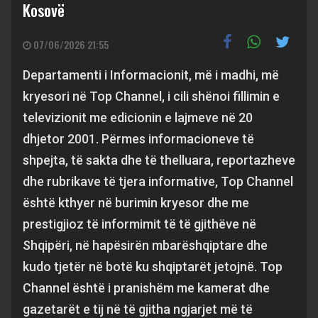
Kosovë
07/06/2026 21:55
Departamenti i Informacionit, më i madhi, më
kryesori në Top Channel, i cili shënoi fillimin e
televizionit me edicionin e lajmeve në 20
dhjetor 2001. Përmes informacioneve të
shpejta, të sakta dhe të thelluara, reportazheve
dhe rubrikave të tjera informative, Top Channel
është kthyer në burimin kryesor dhe me
prestigjioz të informimit të të gjithëve në
Shqipëri, në hapësirën mbarëshqiptare dhe
kudo tjetër në botë ku shqiptarët jetojnë. Top
Channel është i pranishëm me kamerat dhe
gazetarët e tij në të gjitha ngjarjet më të