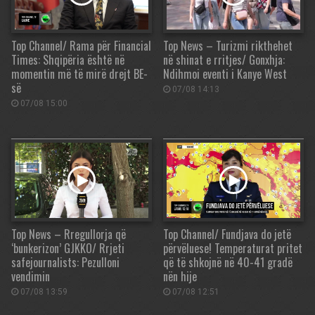
Top Channel/ Rama për Financial
Top News – Turizmi rikthehet
Times: Shqipëria është në
në shinat e rritjes/ Gonxhja:
momentin më të mirë drejt BE-
Ndihmoi eventi i Kanye West
së
07/08 14:13
07/08 15:00
Top News – Rregullorja që
Top Channel/ Fundjava do jetë
‘bunkerizon’ GJKKO/ Rrjeti
përvëluese! Temperaturat pritet
safejournalists: Pezulloni
që të shkojnë në 40-41 gradë
vendimin
nën hije
07/08 13:59
07/08 12:51