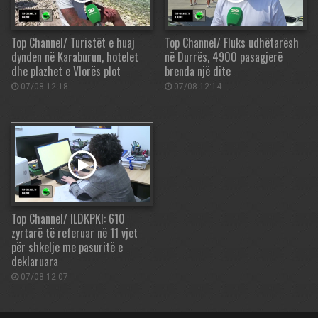
Top Channel/ Turistët e huaj
Top Channel/ Fluks udhëtarësh
dynden në Karaburun, hotelet
në Durrës, 4900 pasagjerë
dhe plazhet e Vlorës plot
brenda një dite
07/08 12:18
07/08 12:14
Top Channel/ ILDKPKI: 610
zyrtarë të referuar në 11 vjet
për shkelje me pasuritë e
deklaruara
07/08 12:07