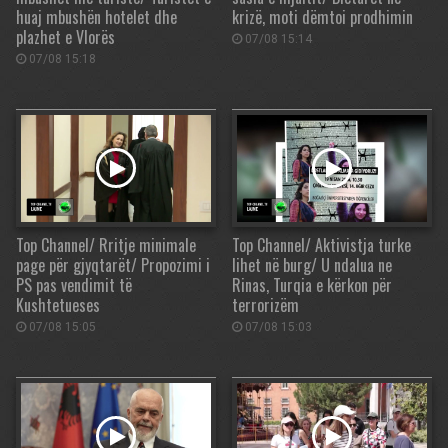
huaj mbushën hotelet dhe
krizë, moti dëmtoi prodhimin
plazhet e Vlorës
07/08 15:14
07/08 15:18
Top Channel/ Rritje minimale
Top Channel/ Aktivistja turke
page për gjyqtarët/ Propozimi i
lihet në burg/ U ndalua ne
PS pas vendimit të
Rinas, Turqia e kërkon për
Kushtetueses
terrorizëm
07/08 15:05
07/08 15:03