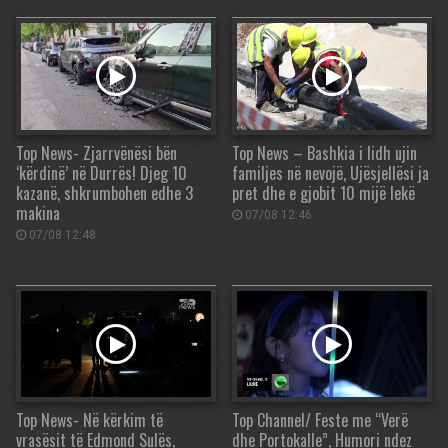
Top News- Zjarrvënësi bën
Top News – Bashkia i lidh ujin
‘kërdinë’ në Durrës! Djeg 10
familjes në nevojë, Ujësjellësi ja
kazanë, shkrumbohen edhe 3
pret dhe e gjobit 10 mijë lekë
makina
07/08 12:46
07/08 12:48
Top News- Në kërkim të
Top Channel/ Feste me “Verë
vrasësit të Edmond Sulës,
dhe Portokalle”, Humori ndez