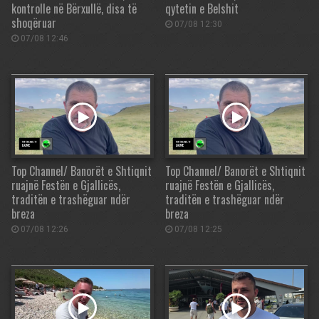
kontrolle në Bërxullë, disa të
qytetin e Belshit
shoqëruar
07/08 12:30
07/08 12:46
Top Channel/ Banorët e Shtiqnit
Top Channel/ Banorët e Shtiqnit
ruajnë Festën e Gjallicës,
ruajnë Festën e Gjallicës,
traditën e trashëguar ndër
traditën e trashëguar ndër
breza
breza
07/08 12:26
07/08 12:25