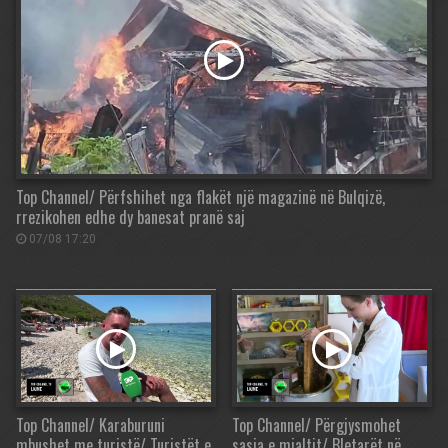
Top Channel/ Përfshihet nga flakët një magazinë në Bulqizë,
rrezikohen edhe dy banesat pranë saj
07/08 17:20
Top Channel/ Karaburuni
Top Channel/ Përgjysmohet
mbushet me turistë/ Turistët e
sasia e mjaltit/ Bletarët në