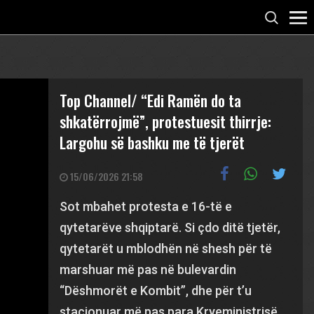
Top Channel/ “Edi Ramën do ta
shkatërrojmë”, protestuesit thirrje:
Largohu së bashku me të tjerët
15/06/2026 21:58
Sot mbahet protesta e 16-të e
qytetarëve shqiptarë. Si çdo ditë tjetër,
qytetarët u mblodhën në shesh për të
marshuar më pas në bulevardin
“Dëshmorët e Kombit”, dhe për t’u
stacionuar më pas para Kryeministrisë,