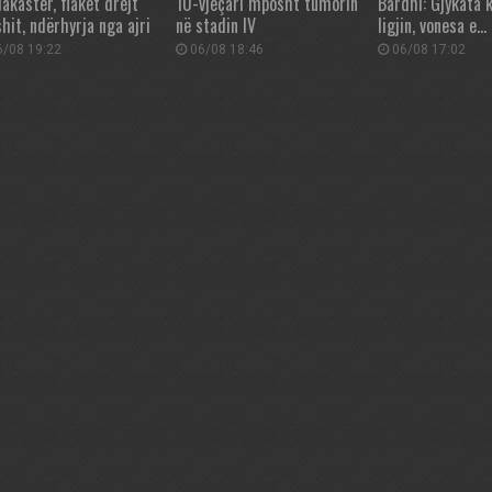
akastër, flakët drejt
10-vjeçari mposht tumorin
Bardhi: Gjykata 
hit, ndërhyrja nga ajri
në stadin IV
ligjin, vonesa e…
/08 19:22
06/08 18:46
06/08 17:02