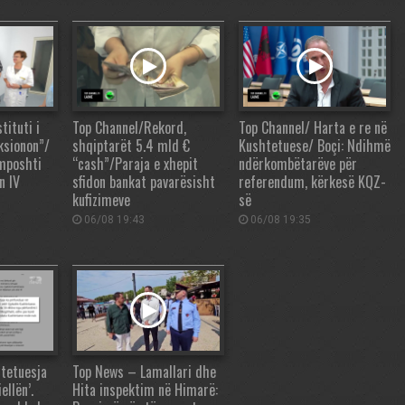
tituti i
Top Channel/Rekord,
Top Channel/ Harta e re në
ksionon”/
shqiptarët 5.4 mld €
Kushtetuese/ Boçi: Ndihmë
 mposhti
“cash”/Paraja e xhepit
ndërkombëtarëve për
n IV
sfidon bankat pavarësisht
referendum, kërkesë KQZ-
kufizimeve
së
06/08 19:43
06/08 19:35
tetuesja
Top News – Lamallari dhe
ellën’.
Hita inspektim në Himarë: