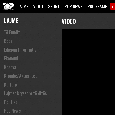
LAJME
VIDEO
SPORT
POP NEWS
PROGRAME
Y
LAJME
VIDEO
Të Fundit
Bota
Edicioni Informativ
Ekonomi
Kosova
Kronikë/Aktualitet
Kulturë
Lajmet kryesore të ditës
Politike
Pop News