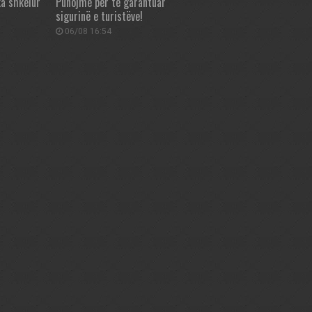
ka shkelur
Punojmë për të garantuar
sigurinë e turistëve!
06/08 16:54