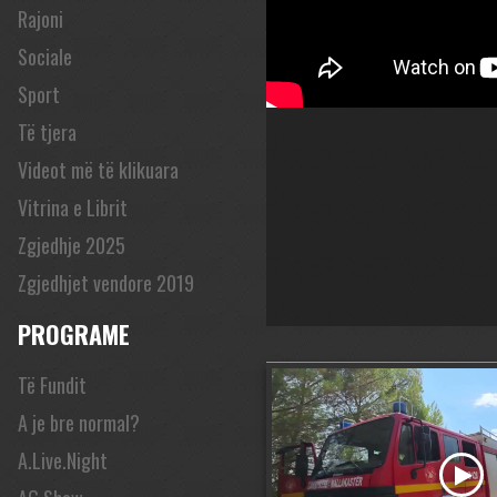
Rajoni
Sociale
Sport
Të tjera
Videot më të klikuara
Vitrina e Librit
Zgjedhje 2025
Zgjedhjet vendore 2019
PROGRAME
Të Fundit
A je bre normal?
A.Live.Night