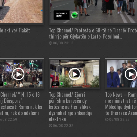
de aktive/ Flakët
Top Channel/ Protesta e 68-të në Tiranë/ Prot
thirrje për Gjykatën e Lartë: Pezulloni…
06/08 23:13
 Channel/ “14, 15 e 16
Top Channel/ Zjarri
Top News – Rama,
ij Diaspora”,
përfshin banesën dy
me ministrat në
testuesit: Rama nuk ka
katëshe në Fier, shkak
Mbledhje dydito
ëtim, nuk do ndalemi
dyshohet një shkëndijë
të thërrasë Asa
elektrike
/08 22:59
06/08 22:29
06/08 22:32