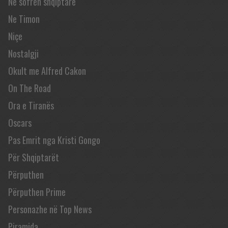
Në sofrën shqiptare
Ne Timon
Niçe
Nostalgji
Okult me Alfred Cakon
On The Road
Ora e Tiranës
Oscars
Pas Emrit nga Kristi Gongo
Për Shqiptarët
Përputhen
Përputhen Prime
Personazhe në Top News
Piramida