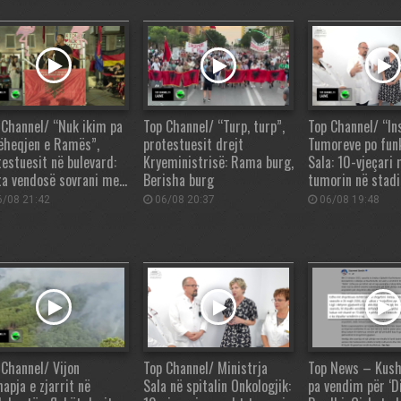
 Channel/ “Nuk ikim pa
Top Channel/ “Turp, turp”,
Top Channel/ “Ins
ëheqjen e Ramës”,
protestuesit drejt
Tumoreve po fun
testuesit në bulevard:
Kryeministrisë: Rama burg,
Sala: 10-vjeçari
ta vendosë sovrani me…
Berisha burg
tumorin në stadi
/08 21:42
06/08 20:37
06/08 19:48
 Channel/ Vijon
Top Channel/ Ministrja
Top News – Kush
apja e zjarrit në
Sala në spitalin Onkologjik:
pa vendim për ‘Di