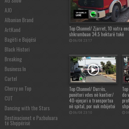
AG Show
AJO
Albanian Brand
Top Channel/ Zjarret, 10 vatra en
ArtKand
shkrumbuan 34.5 hektarë tokë
Bagëti e Bujqësi
06/08 23:17
Black Histori
Breaking
Business In
Cartel
Cherry on Top
Top Channel/ Durrës,
Top
punëtori vdes në kantier/
do v
CUT
40-vjeçari u transportua
pro
në spital, por nuk mbijetoi
shp
Dancing with the Stars
06/08 23:10
06
Destinacionet e Pazbuluara
të Shqipërisë