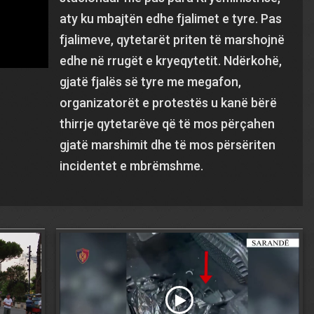
aty ku mbajtën edhe fjalimet e tyre. Pas
fjalimeve, qytetarët priten të marshojnë
edhe në rrugët e kryeqytetit. Ndërkohë,
gjatë fjalës së tyre me megafon,
organizatorët e protestës u kanë bërë
thirrje qytetarëve që të mos përçahen
gjatë marshimit dhe të mos përsëriten
incidentet e mbrëmshme.