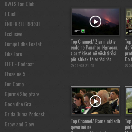
DWTS Fan Club
E Diell
ËNDËRRTJERRËSIT
Exclusive
Top Channel/ Zjarri aktiv
Top
Fëmijët dhe Festat
ende në Panahor-Ngraçan,
dor
zjarrfikëset në vështirësi
pro
Fiks Fare
për shkak të errësirës
Do 
FLET - Podcast
06/08 21:45
06
Ftesë në 5
Fun Camp
Gjurmë Shqiptare
Goca dhe Gra
Grida Duma Podcast
Top Channel/ Rama mbledh
Top
Grow and Glow
qeverinë në
përh