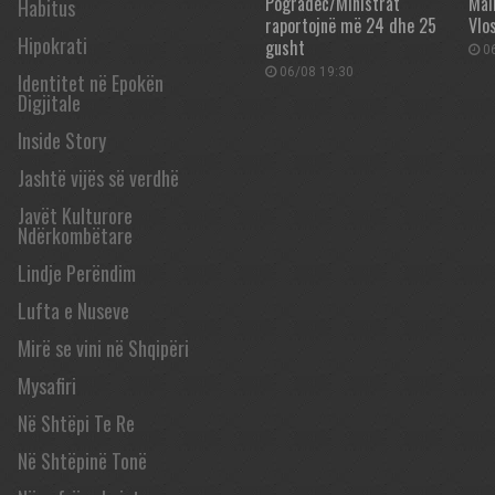
Pogradec/Ministrat
Mall
Habitus
raportojnë më 24 dhe 25
Vlos
Hipokrati
gusht
06
06/08 19:30
Identitet në Epokën
Digjitale
Inside Story
Jashtë vijës së verdhë
Javët Kulturore
Ndërkombëtare
Lindje Perëndim
Lufta e Nuseve
Mirë se vini në Shqipëri
Mysafiri
Në Shtëpi Te Re
Në Shtëpinë Tonë