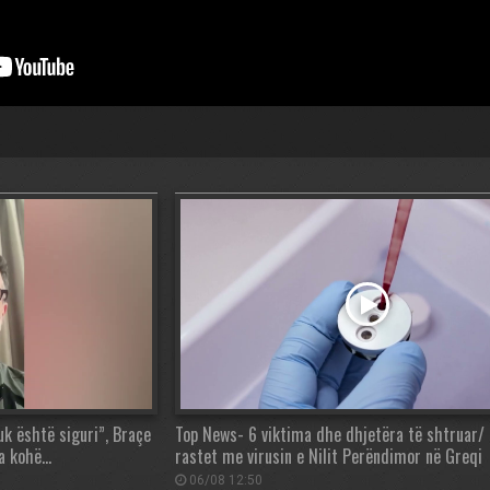
uk është siguri”, Braçe
Top News- 6 viktima dhe dhjetëra të shtruar/ 
sa kohë…
rastet me virusin e Nilit Perëndimor në Greqi
06/08 12:50