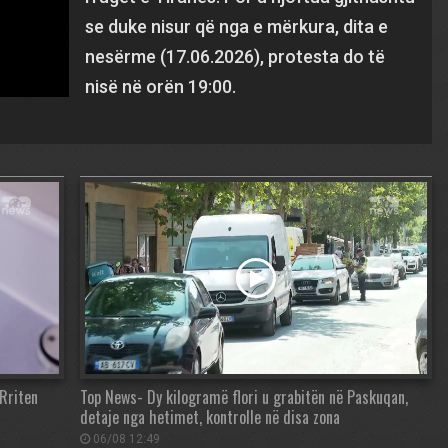
se duke nisur që nga e mërkura, dita e
nesërme (17.06.2026), protesta do të
nisë në orën 19:00.
Rriten
Top News- Dy kilogramë flori u grabitën në Paskuqan,
detaje nga hetimet, kontrolle në disa zona
06/08 12:49