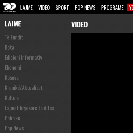
LAJME
VIDEO
SPORT
POP NEWS
PROGRAME
Y
LAJME
VIDEO
Të Fundit
Bota
Edicioni Informativ
Ekonomi
Kosova
Kronikë/Aktualitet
Kulturë
Lajmet kryesore të ditës
Politike
Pop News