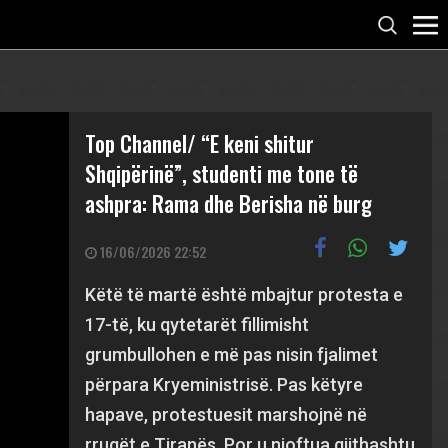
Top Channel/ “E keni shitur
Shqipërinë”, studenti me tone të
ashpra: Rama dhe Berisha në burg
16/06/2026 22:52
Këtë të martë është mbajtur protesta e
17-të, ku qytetarët fillimisht
grumbullohen e më pas nisin fjalimet
përpara Kryeministrisë. Pas këtyre
hapave, protestuesit marshojnë në
rrugët e Tiranës. Por u njoftua gjithashtu