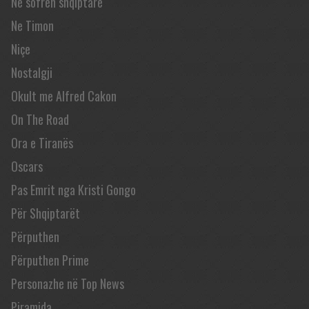
Në sofrën shqiptare
Ne Timon
Niçe
Nostalgji
Okult me Alfred Cakon
On The Road
Ora e Tiranës
Oscars
Pas Emrit nga Kristi Gongo
Për Shqiptarët
Përputhen
Përputhen Prime
Personazhe në Top News
Piramida