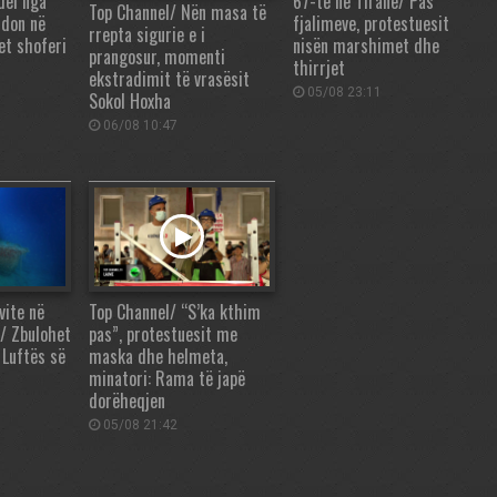
del nga
67-të në Tiranë/ Pas
Top Channel/ Nën masa të
ndon në
fjalimeve, protestuesit
rrepta sigurie e i
et shoferi
nisën marshimet dhe
prangosur, momenti
thirrjet
ekstradimit të vrasësit
05/08 23:11
Sokol Hoxha
06/08 10:47
vite në
Top Channel/ “S’ka kthim
n/ Zbulohet
pas”, protestuesit me
 Luftës së
maska dhe helmeta,
minatori: Rama të japë
dorëheqjen
05/08 21:42