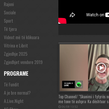
Rajoni
Sociale
Sport
Të tjera
Videot më të klikuara
Vitrina e Librit
Zgjedhje 2025
Zgjedhjet vendore 2019
PROGRAME
Të Fundit
A je bre normal?
Top Channel/ “Skanimi i fytyrës n
A.Live.Night
me tone të ashpra: Ka dështuar 
06/08 13:52