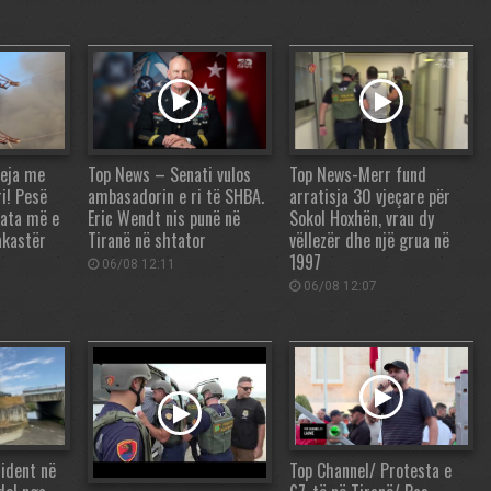
teja me
Top News – Senati vulos
Top News-Merr fund
ri! Pesë
ambasadorin e ri të SHBA.
arratisja 30 vjeçare për
uata më e
Eric Wendt nis punë në
Sokol Hoxhën, vrau dy
akastër
Tiranë në shtator
vëllezër dhe një grua në
1997
06/08 12:11
06/08 12:07
ident në
Top Channel/ Protesta e