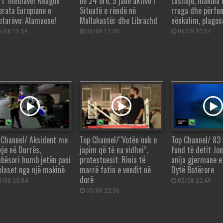
rt’ mediave! Reagon
në 24 orë, 5 janë aktive /
Lushnjë, makina 
erata Europiane e
Situatë e rëndë në
rruga dhe përfu
etarëve: Alamuese!
Mallakastër dhe Librazhd
nënkalim, plagos
/08 11:59
06/08 11:30
06/08 10:57
 Channel/ Aksident me
Top Channel/“Votën nuk e
Top Channel/ 83 
kje në Durrës,
japim që të na vidhni”,
fund të detit Jo
bësori humb jetën pasi
protestuesit: Rinia të
anija gjermane e
plaset nga një makinë
marrë fatin e vendit në
Dytë Botërore
dorë
/08 23:04
05/08 22:49
05/08 22:56