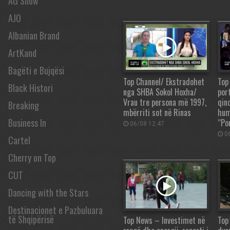
AG Show
AJO
Albanian Brand
ArtKand
Bagëti e Bujqësi
Top Channel/ Ekstradohet
Top
Black Histori
nga SHBA Sokol Hoxha/
port
Vrau tre persona më 1997,
qin
Breaking
mbërriti sot në Rinas
hum
Business In
“Por
06/08 12:47
06
Cartel
Cherry on Top
CUT
Dancing with the Stars
Destinacionet e Pazbuluara
të Shqipërisë
Top News – Investimet në
Top