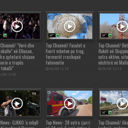
 Channel/ “Verë dhe
Top Channel/ Fasulet e
Top Channel/ Be
okalle” në Elbasan,
Fierit mbeten pa treg,
flakët në Shqipë
dra qytetarë shijuan
fermerët rrezikojnë
vatra aktive, sit
orin e trupës
falimentin
vështirë në Mall
tokalli”
06/08 12:18
06/08 12:14
/08 12:30
 News- GJKKO ‘u mbyll
Top News- 28 vatra zjarri
Top Channel/ Aks