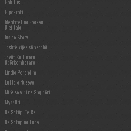
Habitus
Hipokrati
Identitet në Epokën
Digjitale
Inside Story
Jashtë vijës së verdhë
Javët Kulturore
Ndërkombëtare
Lindje Perëndim
Lufta e Nuseve
Mirë se vini në Shqipëri
Mysafiri
Në Shtëpi Te Re
Në Shtëpinë Tonë