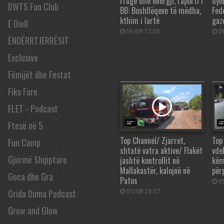
rrugë dhe energji, raporti i
dye
DWTS Fan Club
BB: Boshllëqeve të mëdha,
Fed
kthim i lartë
gaz
E Diell
06/08 12:05
06
ËNDËRRTJERRËSIT
Exclusive
Fëmijët dhe Festat
Fiks Fare
FLET - Podcast
Ftesë në 5
Top Channel/ Zjarret,
Top
Fun Camp
shtatë vatra aktive/ Flakët
vde
Gjurmë Shqiptare
jashtë kontrollit në
këm
Mallakastër, kalojnë në
për
Goca dhe Gra
Patos
05
Grida Duma Podcast
05/08 23:07
Grow and Glow