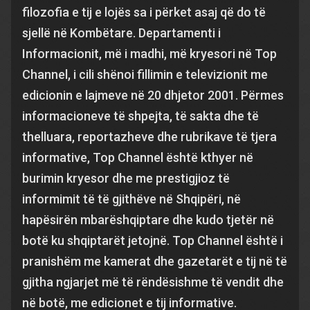
filozofia e tij e lojës sa i përket asaj që do të
sjellë në Kombëtare. Departamenti i
Informacionit, më i madhi, më kryesori në Top
Channel, i cili shënoi fillimin e televizionit me
edicionin e lajmeve në 20 dhjetor 2001. Përmes
informacioneve të shpejta, të sakta dhe të
thelluara, reportazheve dhe rubrikave të tjera
informative, Top Channel është kthyer në
burimin kryesor dhe me prestigjioz të
informimit të të gjithëve në Shqipëri, në
hapësirën mbarëshqiptare dhe kudo tjetër në
botë ku shqiptarët jetojnë. Top Channel është i
pranishëm me kamerat dhe gazetarët e tij në të
gjitha ngjarjet më të rëndësishme të vendit dhe
në botë, me edicionet e tij informative.