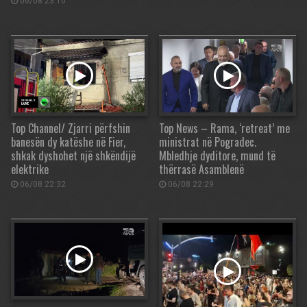
06/08 23:10
Top Channel/ Zjarri përfshin
Top News – Rama, ‘retreat’ me
banesën dy katëshe në Fier,
ministrat në Pogradec.
shkak dyshohet një shkëndijë
Mbledhje dyditore, mund të
elektrike
thërrasë Asamblenë
06/08 22:32
06/08 22:29