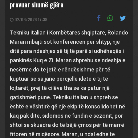
provuar shumë gjëra
02/06/2026 17:38
Tekniku italian i Kombëtares shqiptare, Rolando
Maran mbajti sot konferencën për shtyp, një
ditë para ndeshjes së tij të parë si udhëheqës i
pankinës Kuq e Zi. Maran shprehu se ndeshja e
nesërme do te jetë e rëndësishme për të
kuptuar se sa janë përcjellë idetë e tij te
lojtarët, prej të cilëve tha se ka patur një
gatishmëri pune. Tekniku italian u shpreh se
është e vështirë që një ekip të konsolidohet në
kaq pak ditë, sidomos në fundin e sezonit, por
shtoi se skuadra do të bëjë çmos për të marrë
fitoren në miqësore. Maran, u ndal edhe te