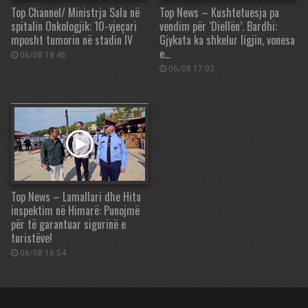
Top Channel/ Ministrja Sala në
Top News – Kushtetuesja pa
spitalin Onkologjik: 10-vjeçari
vendim për ‘Diellën’. Bardhi:
mposht tumorin në stadin IV
Gjykata ka shkelur ligjin, vonesa
e…
06/08 18:46
06/08 17:02
Top News – Lamallari dhe Hita
inspektim në Himarë: Punojmë
për të garantuar sigurinë e
turistëve!
06/08 16:54