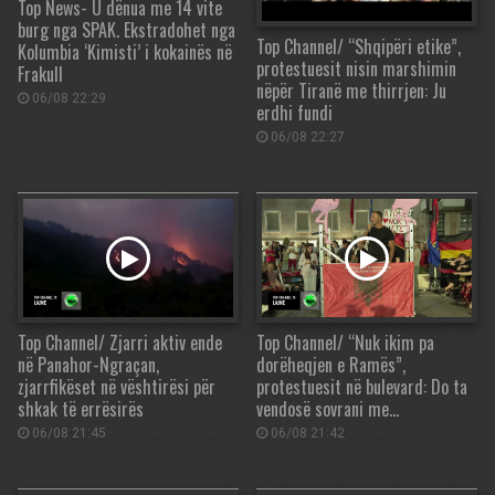
Top News- U dënua me 14 vite
burg nga SPAK. Ekstradohet nga
Top Channel/ “Shqipëri etike”,
Kolumbia ‘Kimisti’ i kokainës në
protestuesit nisin marshimin
Frakull
nëpër Tiranë me thirrjen: Ju
06/08 22:29
erdhi fundi
06/08 22:27
Top Channel/ Zjarri aktiv ende
Top Channel/ “Nuk ikim pa
në Panahor-Ngraçan,
dorëheqjen e Ramës”,
zjarrfikëset në vështirësi për
protestuesit në bulevard: Do ta
shkak të errësirës
vendosë sovrani me…
06/08 21:45
06/08 21:42