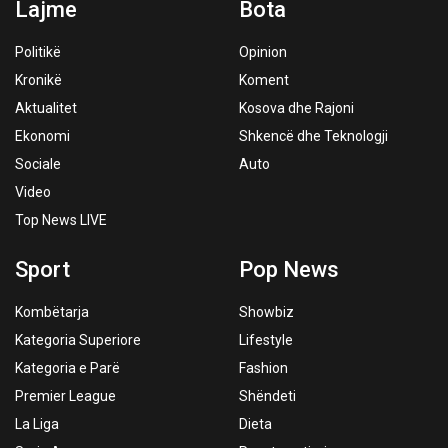
Lajme
Bota
Politikë
Opinion
Kronikë
Koment
Aktualitet
Kosova dhe Rajoni
Ekonomi
Shkencë dhe Teknologji
Sociale
Auto
Video
Top News LIVE
Sport
Pop News
Kombëtarja
Showbiz
Kategoria Superiore
Lifestyle
Kategoria e Parë
Fashion
Premier League
Shëndeti
La Liga
Dieta