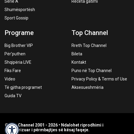
Serie A
Receta gatimi
Shumësportësh
Sport Gossip
Programe
Top Channel
Big Brother VIP
Rreth Top Channel
Për’puthen
Bileta
Shqipëria LIVE
Kontakt
Fiks Fare
Puno në Top Channel
Video
Privacy Policy & Terms of Use
Të gjitha programet
Aksesueshmëria
Guida TV
© Top Channel 2001 - 2026 • Ndalohet riprodhimi i
paautorizuar i përmbajtjes së kësaj faqeje.