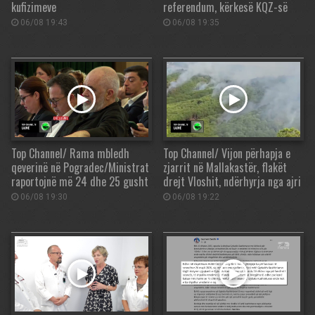
kufizimeve
referendum, kërkesë KQZ-së
06/08 19:43
06/08 19:35
Top Channel/ Rama mbledh
Top Channel/ Vijon përhapja e
qeverinë në Pogradec/Ministrat
zjarrit në Mallakastër, flakët
raportojnë më 24 dhe 25 gusht
drejt Vloshit, ndërhyrja nga ajri
06/08 19:30
06/08 19:22