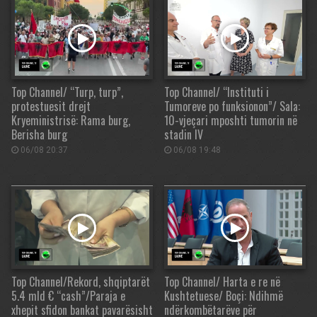
Top Channel/ “Turp, turp”,
Top Channel/ “Instituti i
protestuesit drejt
Tumoreve po funksionon”/ Sala:
Kryeministrisë: Rama burg,
10-vjeçari mposhti tumorin në
Berisha burg
stadin IV
06/08 20:37
06/08 19:48
Top Channel/Rekord, shqiptarët
Top Channel/ Harta e re në
5.4 mld € “cash”/Paraja e
Kushtetuese/ Boçi: Ndihmë
xhepit sfidon bankat pavarësisht
ndërkombëtarëve për