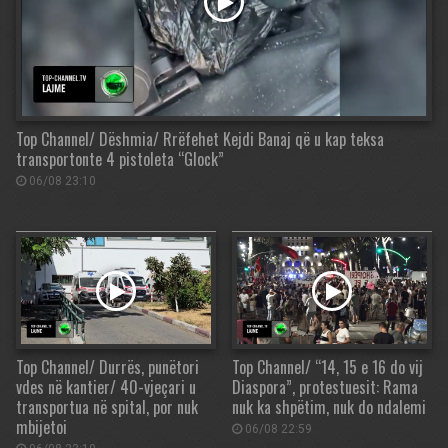
Top Channel/ Dëshmia/ Rrëfehet Kejdi Banaj që u kap teksa
transportonte 4 pistoleta “Glock”
06/08 23:10
Top Channel/ Durrës, punëtori
Top Channel/ “14, 15 e 16 do vij
vdes në kantier/ 40-vjeçari u
Diaspora”, protestuesit: Rama
transportua në spital, por nuk
nuk ka shpëtim, nuk do ndalemi
mbijetoi
06/08 22:59