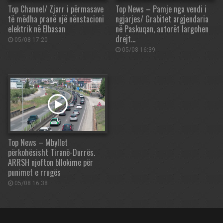
Top Channel/ Zjarr i përmasave
Top News – Pamje nga vendi i
të mëdha pranë një nënstacioni
ngjarjes/ Grabitet argjendaria
elektrik në Elbasan
në Paskuqan, autorët largohen
drejt…
05/08 17:20
05/08 16:39
Top News – Mbyllet
përkohësisht Tiranë-Durrës.
ARRSH njofton bllokime për
punimet e rrugës
05/08 16:38