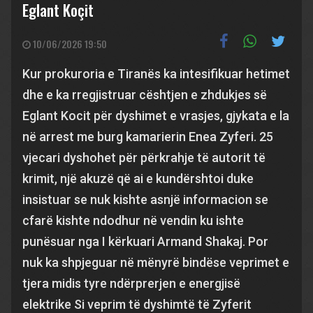
Eglant Koçit
10/06/2026 19:50
Kur prokuroria e Tiranës ka intesifikuar hetimet
dhe e ka rregjistruar cështjen e zhdukjes së
Eglant Kocit për dyshimet e vrasjes, gjykata e la
në arrest me burg kamarierin Enea Zyferi. 25
vjecari dyshohet për përkrahje të autorit të
krimit, një akuzë që ai e kundërshtoi duke
insistuar se nuk kishte asnjë informacion se
cfarë kishte ndodhur në vendin ku ishte
punësuar nga I kërkuari Armand Shakaj. Por
nuk ka shpjeguar në mënyrë bindëse veprimet e
tjera midis tyre ndërprerjen e energjisë
elektrike Si veprim të dyshimtë të Zyferit