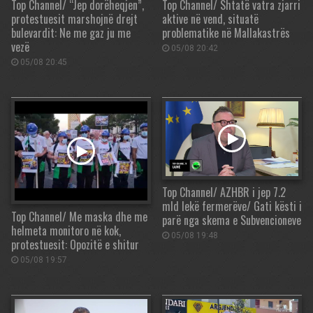
Top Channel/ “Jep dorëheqjen”,
Top Channel/ Shtatë vatra zjarri
protestuesit marshojnë drejt
aktive në vend, situatë
bulevardit: Ne me gaz ju me
problematike në Mallakastrës
vezë
05/08 20:42
05/08 20:45
Top Channel/ AZHBR i jep 7.2
mld lekë fermerëve/ Gati kësti i
Top Channel/ Me maska dhe me
parë nga skema e Subvencioneve
helmeta monitoro në kok,
05/08 19:48
protestuesit: Opozitë e shitur
05/08 19:57