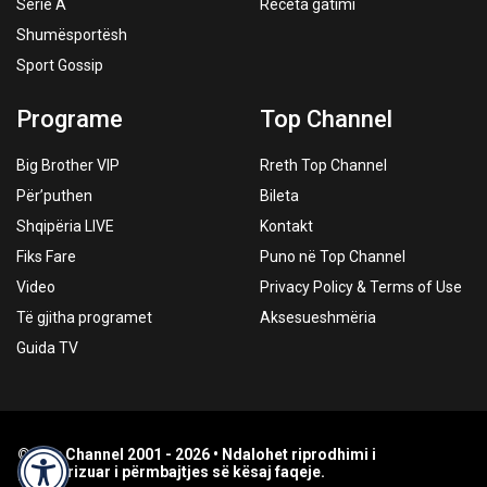
Serie A
Receta gatimi
Shumësportësh
Sport Gossip
Programe
Top Channel
Big Brother VIP
Rreth Top Channel
Për’puthen
Bileta
Shqipëria LIVE
Kontakt
Fiks Fare
Puno në Top Channel
Video
Privacy Policy & Terms of Use
Të gjitha programet
Aksesueshmëria
Guida TV
© Top Channel 2001 - 2026 • Ndalohet riprodhimi i
paautorizuar i përmbajtjes së kësaj faqeje.