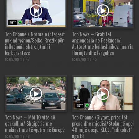
Top Channel/ Norma e interesit
Top News – Grabitet
nuk ndryshon/Sejko: Rrezik për
argjendaria në Paskuqan/
inflacionin shtrenjtimi i
Autorët me kallashnikov, marrin
karburanteve
florinjtë dhe largohen
05/08 19:47
05/08 19:45
Top News – Mbi 10 vite në
Top Channel/Gjyqet, prioritet
qarkullim/ Shqipëria me
prona dhe mjedisi/Stoku në apel
makinat më të vjetra në Europë
48 mijë dosje, KLGJ, “ndikohet”
nga BE
05/08 19:43