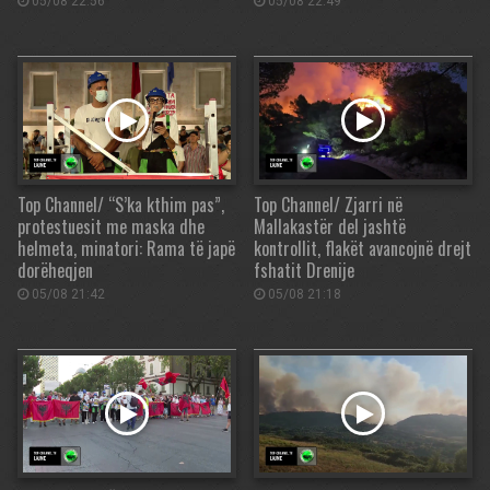
05/08 22:56
05/08 22:49
Top Channel/ “S’ka kthim pas”,
Top Channel/ Zjarri në
protestuesit me maska dhe
Mallakastër del jashtë
helmeta, minatori: Rama të japë
kontrollit, flakët avancojnë drejt
dorëheqjen
fshatit Drenije
05/08 21:42
05/08 21:18