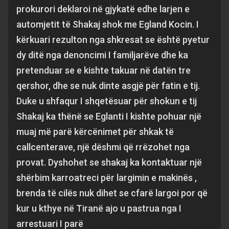
prokurori deklaroi në gjykatë edhe larjen e
automjetit të Shakaj shok me Egland Kocin. I
kërkuari rezulton nga shkresat se është pyetur
dy ditë nga denoncimi I familjarëve dhe ka
pretenduar se e kishte takuar në datën tre
qershor, dhe se nuk dinte asgjë për fatin e tij.
Duke u shfaqur I shqetësuar për shokun e tij
Shakaj ka thënë se Eglanti I kishte pohuar një
muaj më parë kërcënimet për shkak të
callcenterave, një dëshmi që rrëzohet nga
provat. Dyshohet se shakaj ka kontaktuar një
shërbim karroatreci për largimin e makinës ,
brenda të cilës nuk dihet se cfarë largoi por që
kur u kthye në Tiranë ajo u pastrua nga I
arrestuari I parë