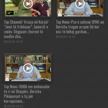
Top Channel/ Vrasja në Korçë/
Top News-Pse e sulmon SPAK-un
“Jemi të frikësuar”, banorët e
Berisha tregon arsyen Që kur
zonës: Dëgjuam zhurmë të
nisi të bëhej gardian…
madhe dhe…
08/08 18:02
08/08 18:37
Top News-SHBA me ambasador
të ri në Shqipëri, Berisha
Pikëpamjet e tij për
korrupsionin…
08/08 18:02