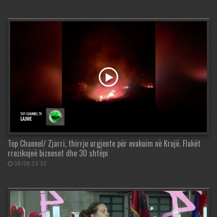
Top Channel/ Zjarri, thirrje urgjente për evakuim në Krujë. Flakët
rrezikojnë bizneset dhe 30 shtëpi
08/08 23:32