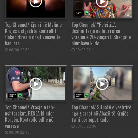
Top Channel/ Zjarri në Malin e
Top Channel/ “Pëlciti…’,
Krujës del jashtë kontrollit,
dëshmitarja në lot rrëfen
flakët zbresin drejt zonave të
vrasjen e 20-vjeçarit. Shenjat e
banuara
plumbave kudo
08/08 22:53
08/08 22:11
Top Channel/ Vrasja e ish-
Top Channel/ Situatë e vështirë
ushtarakut, RENEA blindon
nga zjarret në Abazë të Krujës,
Korçën. Kontrolle edhe në
tymi përhapet kudo
varreza
08/08 22:06
08/08 22:10