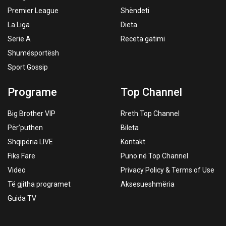
Premier League
Shëndeti
La Liga
Dieta
Serie A
Receta gatimi
Shumësportësh
Sport Gossip
Programe
Top Channel
Big Brother VIP
Rreth Top Channel
Për’puthen
Bileta
Shqipëria LIVE
Kontakt
Fiks Fare
Puno në Top Channel
Video
Privacy Policy & Terms of Use
Të gjitha programet
Aksesueshmëria
Guida TV