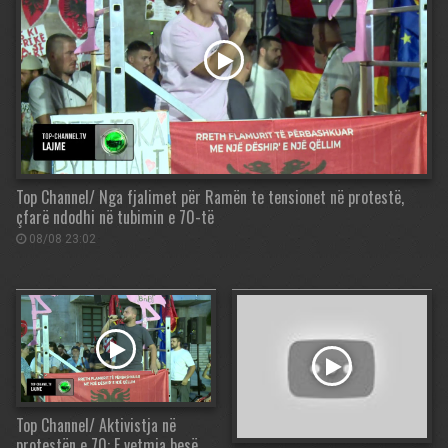
Top Channel/ Nga fjalimet për Ramën te tensionet në protestë,
çfarë ndodhi në tubimin e 70-të
08/08 23:02
Top Channel/ Aktivistja në
protestën e 70: E vetmja besë