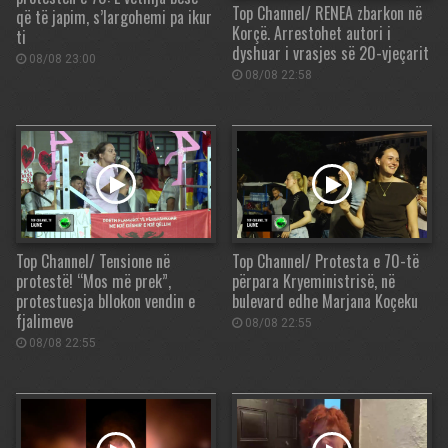
Top Channel/ RENEA zbarkon në
që të japim, s’largohemi pa ikur
Korçë. Arrestohet autori i
ti
dyshuar i vrasjes së 20-vjeçarit
08/08 23:00
08/08 22:58
Top Channel/ Tensione në
Top Channel/ Protesta e 70-të
protestë! “Mos më prek”,
përpara Kryeministrisë, në
protestuesja bllokon vendin e
bulevard edhe Marjana Koçeku
fjalimeve
08/08 22:55
08/08 22:55