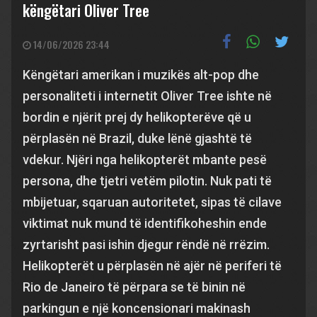
këngëtari Oliver Tree
14/06/2026 23:44
Këngëtari amerikan i muzikës alt-pop dhe
personaliteti i internetit Oliver Tree ishte në
bordin e njërit prej dy helikopterëve që u
përplasën në Brazil, duke lënë gjashtë të
vdekur. Njëri nga helikopterët mbante pesë
persona, dhe tjetri vetëm pilotin. Nuk pati të
mbijetuar, sqaruan autoritetet, sipas të cilave
viktimat nuk mund të identifikoheshin ende
zyrtarisht pasi ishin djegur rëndë në rrëzim.
Helikopterët u përplasën në ajër në periferi të
Rio de Janeiro të përpara se të binin në
parkingun e një koncensionari makinash