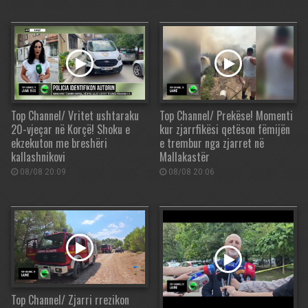
Top Channel/ Vritet ushtaraku
Top Channel/ Prekëse! Momenti
20-vjeçar në Korçë! Shoku e
kur zjarrfikësi qetëson fëmijën
ekzekuton me breshëri
e trembur nga zjarret në
kallashnikovi
Mallakastër
08/08 20:09
08/08 20:06
Top Channel/ Zjarri rrezikon