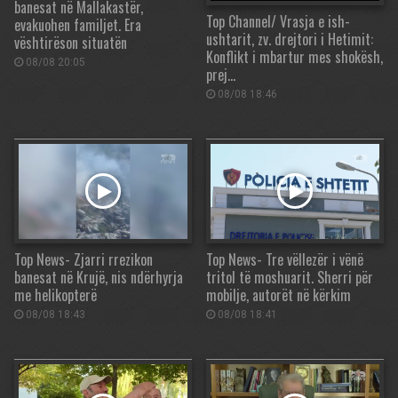
banesat në Mallakastër,
Top Channel/ Vrasja e ish-
evakuohen familjet. Era
ushtarit, zv. drejtori i Hetimit:
vështirëson situatën
Konflikt i mbartur mes shokësh,
08/08 20:05
prej…
08/08 18:46
Top News- Zjarri rrezikon
Top News- Tre vëllezër i vënë
banesat në Krujë, nis ndërhyrja
tritol të moshuarit. Sherri për
me helikopterë
mobilje, autorët në kërkim
08/08 18:43
08/08 18:41