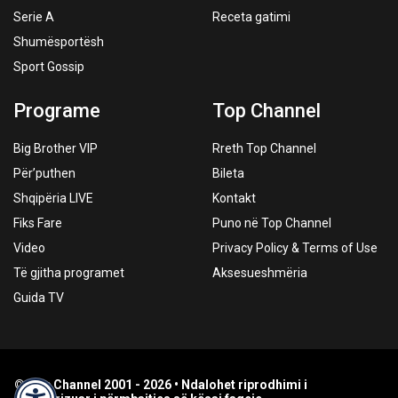
Serie A
Receta gatimi
Shumësportësh
Sport Gossip
Programe
Top Channel
Big Brother VIP
Rreth Top Channel
Për’puthen
Bileta
Shqipëria LIVE
Kontakt
Fiks Fare
Puno në Top Channel
Video
Privacy Policy & Terms of Use
Të gjitha programet
Aksesueshmëria
Guida TV
© Top Channel 2001 - 2026 • Ndalohet riprodhimi i