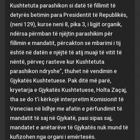
Kushtetuta parashikon si datë të fillimit të
detyrës betimin para Presidentit të Republikës,
(neni 129), kurse neni 8, pika 3, i ligjit organik,
ndërsa përmban të njëjtin parashikim për
fillimin e mandatit, përcakton se mbarimi i tij
është në datën e njëjtë të atij muaji të vitit të
nëntë, përveç rasteve kur Kushtetuta
parashikon ndryshe”, thuhet në vendimin e
Gjykatës Kushtetuese. Pak ditë më parë,
kryetarja e Gjykatës Kushtetuese, Holta Zaçaj,
tha se do t’i kërkojë interpretim Komisionit të
Venecias në lidhje me afatin e përfundimit të
mandatit të saj në Gjykatë, pasi sipas saj,
mandatet e anëtarëve të Gjykatës nuk mund të
kufizohen nga organi i emërtesës.