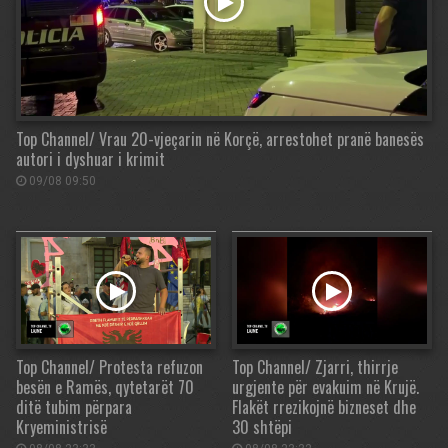
Top Channel/ Vrau 20-vjeçarin në Korçë, arrestohet pranë banesës
autori i dyshuar i krimit
09/08 09:50
Top Channel/ Protesta refuzon
Top Channel/ Zjarri, thirrje
besën e Ramës, qytetarët 70
urgjente për evakuim në Krujë.
ditë tubim përpara
Flakët rrezikojnë bizneset dhe
Kryeministrisë
30 shtëpi