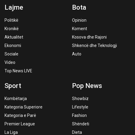
Lajme
Bota
Politikë
Opinion
Kronikë
Koment
Aktualitet
Kosova dhe Rajoni
Ekonomi
Shkencë dhe Teknologji
Sociale
Auto
Video
Top News LIVE
Sport
Pop News
Kombëtarja
Showbiz
Kategoria Superiore
Lifestyle
Kategoria e Parë
Fashion
Premier League
Shëndeti
La Liga
Dieta