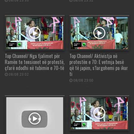
08/08 23:33
08/08 23:32
Top Channel/ Nga fjalimet për
Top Channel/ Aktivistja në
Ramën te tensionet në protestë,
protestën e 70: E vetmja besë
çfarë ndodhi në tubimin e 70-të
që të japim, s’largohemi pa ikur
ti
08/08 23:02
08/08 23:00