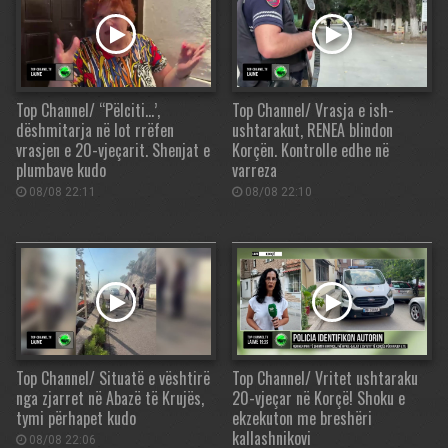
Top Channel/ “Pëlciti…’,
Top Channel/ Vrasja e ish-
dëshmitarja në lot rrëfen
ushtarakut, RENEA blindon
vrasjen e 20-vjeçarit. Shenjat e
Korçën. Kontrolle edhe në
plumbave kudo
varreza
08/08 22:11
08/08 22:10
Top Channel/ Situatë e vështirë
Top Channel/ Vritet ushtaraku
nga zjarret në Abazë të Krujës,
20-vjeçar në Korçë! Shoku e
tymi përhapet kudo
ekzekuton me breshëri
kallashnikovi
08/08 22:06