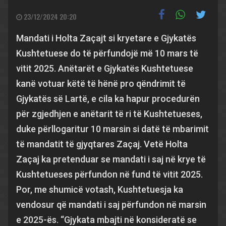
23/12/2024 20:20
Mandati i Holta Zaçajt si kryetare e Gjykatës
Kushtetuese do të përfundojë më 10 mars të
vitit 2025. Anëtarët e Gjykatës Kushtetuese
kanë votuar këtë të hënë pro qëndrimit të
Gjykatës së Lartë, e cila ka hapur procedurën
për zgjedhjen e anëtarit të ri të Kushtetueses,
duke përllogaritur 10 marsin si datë të mbarimit
të mandatit të gjyqtares Zaçaj. Vetë Holta
Zaçaj ka pretenduar se mandati i saj në krye të
Kushtetueses përfundon në fund të vitit 2025.
Por, me shumicë votash, Kushtetuesja ka
vendosur që mandati i saj përfundon në marsin
e 2025-ës. “Gjykata mbajti në konsideratë se