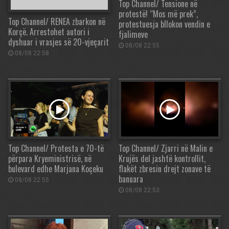
Top Channel/ Tensione në
protestë! “Mos më prek”,
Top Channel/ RENEA zbarkon në
protestuesja bllokon vendin e
Korçë. Arrestohet autori i
fjalimeve
dyshuar i vrasjes së 20-vjeçarit
08/08 22:55
08/08 22:58
Top Channel/ Protesta e 70-të
Top Channel/ Zjarri në Malin e
përpara Kryeministrisë, në
Krujës del jashtë kontrollit,
bulevard edhe Marjana Koçeku
flakët zbresin drejt zonave të
banuara
08/08 22:55
08/08 22:53