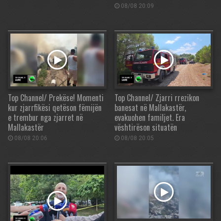
08/08 20:09
Top Channel/ Prekëse! Momenti
Top Channel/ Zjarri rrezikon
kur zjarrfikësi qetëson fëmijën
banesat në Mallakastër,
e trembur nga zjarret në
evakuohen familjet. Era
Mallakastër
vështirëson situatën
08/08 20:06
08/08 20:05