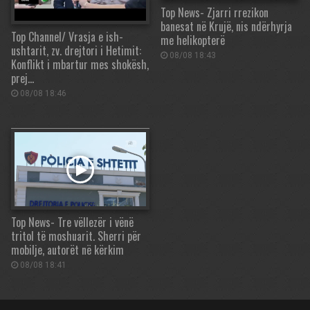
Top News- Zjarri rrezikon
banesat në Krujë, nis ndërhyrja
Top Channel/ Vrasja e ish-
me helikopterë
ushtarit, zv. drejtori i Hetimit:
08/08 18:43
Konflikt i mbartur mes shokësh,
prej…
08/08 18:46
Top News- Tre vëllezër i vënë
tritol të moshuarit. Sherri për
mobilje, autorët në kërkim
08/08 18:41