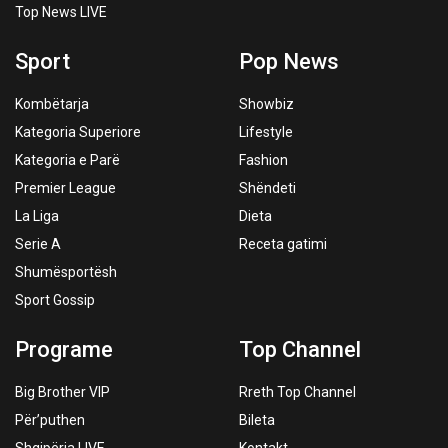
Top News LIVE
Sport
Pop News
Kombëtarja
Showbiz
Kategoria Superiore
Lifestyle
Kategoria e Parë
Fashion
Premier League
Shëndeti
La Liga
Dieta
Serie A
Receta gatimi
Shumësportësh
Sport Gossip
Programe
Top Channel
Big Brother VIP
Rreth Top Channel
Për’puthen
Bileta