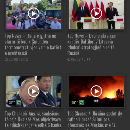
Top News – Italia e gjitha në
Top News – Dronë ukrainas
alarm të kuq / Çmenden
kundër Baltikut / Lituania
termometrat, vjen vala e katërt
‘zbulon’ strategjinë e re të
e nxehtësisë
Rusisë
06/08 15:12
06/08 15:11
Top Channel/ Anglia, sanksione
Top Channel/ Ukraina godet dy
të reja Rusisë/ Mes objektivave
rafineri ruse/ Sulmi pas
të ndëshkuar janë edhe 6 banka
ofensivës së Moskës me 17