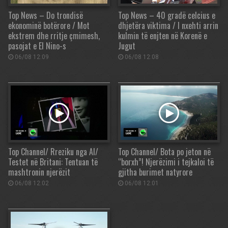
Top News – Do trondisë
Top News – 40 gradë celcius e
ekonominë botërore / Mot
dhjetëra viktima / I nxehti arrin
ekstrem dhe rritje çmimesh,
kulmin të enjten në Korenë e
pasojat e El Nino-s
Jugut
06/08 12:09
06/08 12:08
Top Channel/ Rreziku nga AI/
Top Channel/ Bota po jeton në
Testet në Britani: Tentuan të
“borxh”! Njerëzimi i tejkaloi të
mashtronin njerëzit
gjitha burimet natyrore
06/08 12:02
06/08 12:01