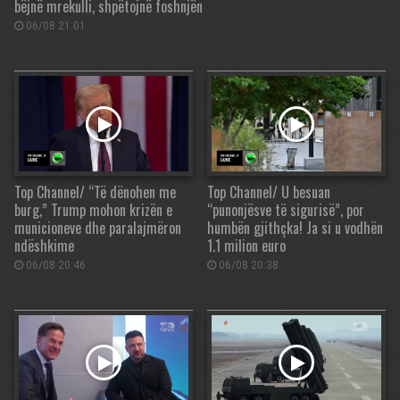
bëjnë mrekulli, shpëtojnë foshnjën
06/08 21:01
Top Channel/ “Të dënohen me
Top Channel/ U besuan
burg,” Trump mohon krizën e
“punonjësve të sigurisë”, por
municioneve dhe paralajmëron
humbën gjithçka! Ja si u vodhën
ndëshkime
1.1 milion euro
06/08 20:46
06/08 20:38