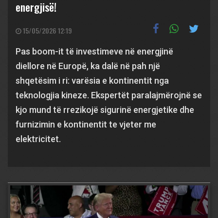
energjisë!
15/05/2026 12:19
Pas boom-it të investimeve në energjinë
diellore në Europë, ka dalë në pah një
shqetësim i ri: varësia e kontinentit nga
teknologjia kineze. Ekspertët paralajmërojnë se
kjo mund të rrezikojë sigurinë energjetike dhe
furnizimin e kontinentit te vjeter me
elektricitet.