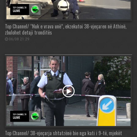
Top Channel/ “Nuk e vrava unë”, ekzekutoi 38-vjeçaren në Athinë,
zbulohet detaji tronditës
06/08 21:29
Top Channel/ 38-vjeçarja shtatzënë bie nga kati i 9-të, mjekët