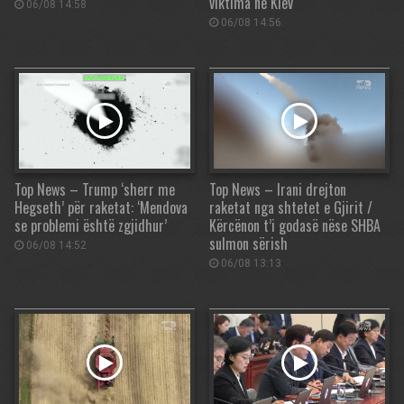
viktima në Kiev
06/08 14:58
06/08 14:56
Top News – Trump ‘sherr me
Top News – Irani drejton
Hegseth’ për raketat: ‘Mendova
raketat nga shtetet e Gjirit /
se problemi është zgjidhur’
Kërcënon t’i godasë nëse SHBA
sulmon sërish
06/08 14:52
06/08 13:13