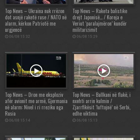
Top News – Ukraina nuk rrëzon
Top News – Raketa balistike
dot asnjë raketë ruse / NATO në
drejt Japonisë… / Koreja e
alarm, kërkon Patriotë me
Veriut ‘paralajmëron’ kundër
urgjencë
militarizimit
06/08 15:32
06/08 15:29
Top News – Dron me eksploziv
Top News – Ballkani në flakë, i
afër avionit me armë, Gjermania
nxehti arrin kulmin /
në alarm: Nivel i ri rreziku nga
Zjarrfikësit ‘luftojnë’ në Serbi,
Rusia
edhe viktima
06/08 15:14
06/08 15:13