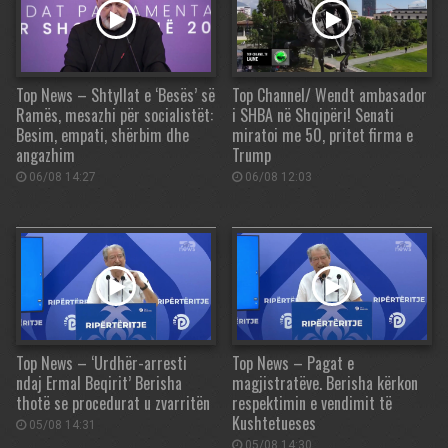
Top News – Shtyllat e ‘Besës’ së
Top Channel/ Wendt ambasador
Ramës, mesazhi për socialistët:
i SHBA në Shqipëri! Senati
Besim, empati, shërbim dhe
miratoi me 50, pritet firma e
angazhim
Trump
06/08 14:27
06/08 12:03
Top News – ‘Urdhër-arresti
Top News – Pagat e
ndaj Ermal Beqirit’ Berisha
magjistratëve. Berisha kërkon
thotë se procedurat u zvarritën
respektimin e vendimit të
Kushtetueses
05/08 14:31
05/08 14:30