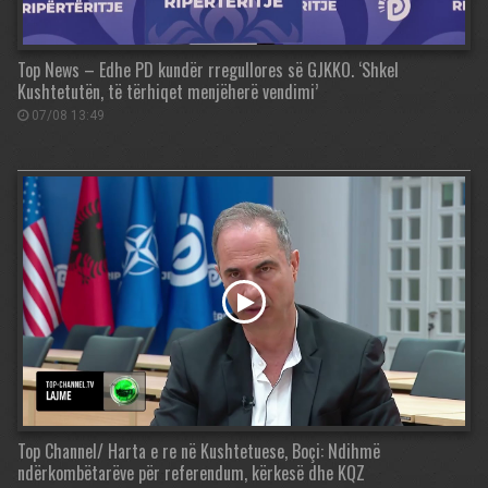
Top News – Edhe PD kundër rregullores së GJKKO. ‘Shkel
Kushtetutën, të tërhiqet menjëherë vendimi’
07/08 13:49
Top Channel/ Harta e re në Kushtetuese, Boçi: Ndihmë
ndërkombëtarëve për referendum, kërkesë dhe KQZ