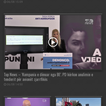
06/08 15:09
Top News – ‘Kompania e dënuar nga BE’. PD kërkon anulimin e
tenderit për avionët zjarrfikës
06/08 14:50