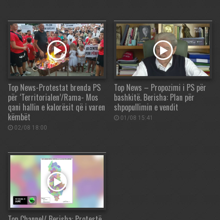
Top News-Protestat brenda PS
Top News – Propozimi i PS për
për ‘Territorialen’/Rama- Mos
bashkitë. Berisha: Plan për
qani hallin e kalorësit që i varen
shpopullimin e vendit
këmbët
01/08 15:41
02/08 18:00
Top Channel/ Berisha: Protestë