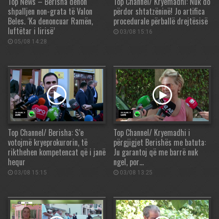
Top News – Berisha dënon
Top Channel/ Kryemadhi: Nuk do
shpalljen non-grata të Valon
përdor shtatzëninë! Jo artifica
Beles. ‘Ka denoncuar Ramën,
procedurale përballë drejtësisë
luftëtar i lirisë’
03/08 15:16
05/08 14:28
Top Channel/ Berisha: S’e
Top Channel/ Kryemadhi i
votojmë kryeprokurorin, të
përgjigjet Berishës me batuta:
rikthehen kompetencat që i janë
Ju garantoj që me barrë nuk
hequr
ngel, por…
03/08 15:15
03/08 13:25