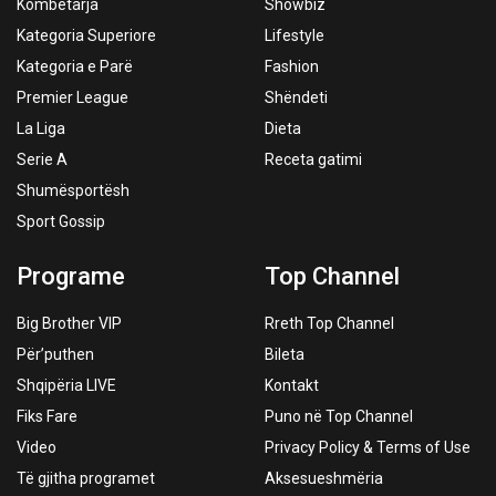
Kombëtarja
Showbiz
Kategoria Superiore
Lifestyle
Kategoria e Parë
Fashion
Premier League
Shëndeti
La Liga
Dieta
Serie A
Receta gatimi
Shumësportësh
Sport Gossip
Programe
Top Channel
Big Brother VIP
Rreth Top Channel
Për’puthen
Bileta
Shqipëria LIVE
Kontakt
Fiks Fare
Puno në Top Channel
Video
Privacy Policy & Terms of Use
Të gjitha programet
Aksesueshmëria