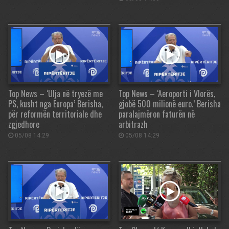
Top News – ‘Ulja në tryezë me
Top News – ‘Aeroporti i Vlorës,
PS, kusht nga Europa’ Berisha,
gjobë 500 milionë euro.’ Berisha
për reformën territoriale dhe
paralajmëron faturën në
zgjedhore
arbitrazh
05/08 14:29
05/08 14:29