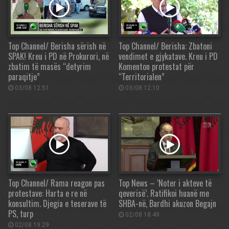
Top Channel/ Berisha sërish në
Top Channel/ Berisha: Zbatoni
SPAK! Kreu i PD në Prokurori, në
vendimet e gjykatave. Kreu i PD
zbatim të masës “detyrim
Komenton protestat për
paraqitje”
“Territorialen”
03/08 12:51
03/08 12:10
Top Channel/ Rama reagon pas
Top News – ‘Noter i akteve të
protestave: Harta e re në
qeverisë’. Ratifikoi huanë me
konsultim. Djegia e teserave të
SHBA-në, Bardhi akuzon Begajn
PS, turp
02/08 18:49
02/08 19:29