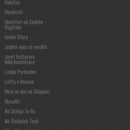
Habitus
Hipokrati
Identitet në Epokën
Digjitale
Inside Story
Jashtë vijës së verdhë
Javët Kulturore
Ndërkombëtare
Lindje Perëndim
Lufta e Nuseve
Mirë se vini në Shqipëri
Mysafiri
Në Shtëpi Te Re
Në Shtëpinë Tonë