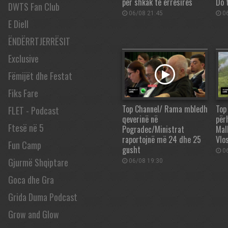
për shkak të errësirës
Do 
DWTS Fan Club
06/08 21:45
06
E Diell
ËNDËRRTJERRËSIT
Exclusive
Fëmijët dhe Festat
Fiks Fare
Top Channel/ Rama mbledh
Top
FLET - Podcast
qeverinë në
përh
Ftesë në 5
Pogradec/Ministrat
Mall
raportojnë më 24 dhe 25
Vlos
Fun Camp
gusht
06
Gjurmë Shqiptare
06/08 19:30
Goca dhe Gra
Grida Duma Podcast
Grow and Glow