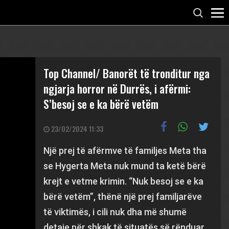
Top Channel/ Banorët të tronditur nga
ngjarja horror në Durrës, i afërmi:
S’besoj se e ka bërë vetëm
23/02/2024 11:33
Një prej të afërmve të familjes Meta tha
se Hygerta Meta nuk mund ta ketë bërë
krejt e vetme krimin. “Nuk besoj se e ka
bërë vetëm”, thënë një prej familjarëve
të viktimës, i cili nuk dha më shumë
detaje për shkak të situatës së rënduar.