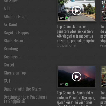
AG Show
AJO
Albanian Brand
ArtKand
Top Channel/ Durrës,
Top
punëtori vdes në kantier/
do v
Bagëti e Bujqësi
40-vjeçari u transportua
pro
Black Histori
në spital, por nuk mbijetoi
shp
06/08 23:10
06
Breaking
Business In
Cartel
Cherry on Top
CUT
Dancing with the Stars
Top Channel/ Zjarri aktiv
Top
Destinacionet e Pazbuluara
ende në Panahor-Ngraçan,
dor
të Shqipërisë
zjarrfikëset në vështirësi
pro