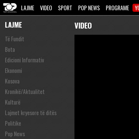
LAJME
VIDEO
SPORT
POP NEWS
PROGRAME
Y
LAJME
VIDEO
Të Fundit
Bota
Edicioni Informativ
Ekonomi
Kosova
Kronikë/Aktualitet
Kulturë
Lajmet kryesore të ditës
Politike
Pop News