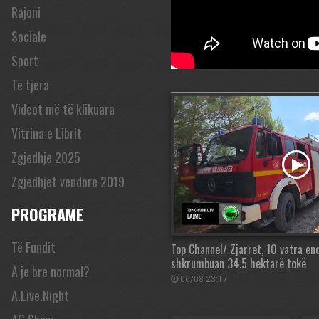
Rajoni
Sociale
Sport
Të tjera
Videot më të klikuara
Vitrina e Librit
Zgjedhje 2025
Zgjedhjet vendore 2019
PROGRAME
Të Fundit
Top Channel/ Zjarret, 10 vatra en
shkrumbuan 34.5 hektarë tokë
A je bre normal?
06/08 23:17
A.Live.Night