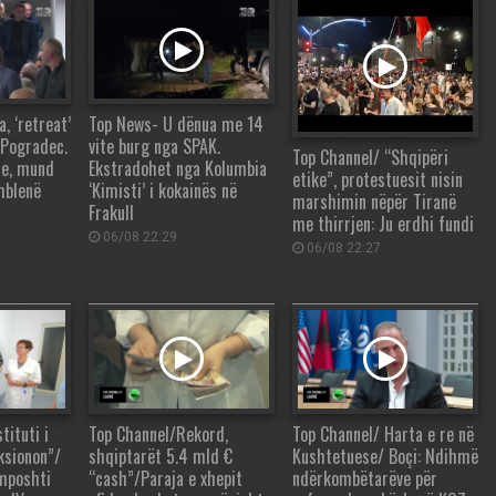
 ‘retreat’
Top News- U dënua me 14
 Pogradec.
vite burg nga SPAK.
Top Channel/ “Shqipëri
re, mund
Ekstradohet nga Kolumbia
etike”, protestuesit nisin
mblenë
‘Kimisti’ i kokainës në
marshimin nëpër Tiranë
Frakull
me thirrjen: Ju erdhi fundi
06/08 22:29
06/08 22:27
tituti i
Top Channel/Rekord,
Top Channel/ Harta e re në
ksionon”/
shqiptarët 5.4 mld €
Kushtetuese/ Boçi: Ndihmë
 mposhti
“cash”/Paraja e xhepit
ndërkombëtarëve për