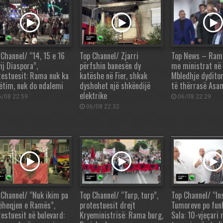
 Channel/ “14, 15 e 16
Top Channel/ Zjarri
Top News – Rama,
ij Diaspora”,
përfshin banesën dy
me ministrat në
testuesit: Rama nuk ka
katëshe në Fier, shkak
Mbledhje dydito
ëtim, nuk do ndalemi
dyshohet një shkëndijë
të thërrasë Asa
elektrike
/08 22:59
06/08 22:29
06/08 22:32
 Channel/ “Nuk ikim pa
Top Channel/ “Turp, turp”,
Top Channel/ “Ins
ëheqjen e Ramës”,
protestuesit drejt
Tumoreve po fun
testuesit në bulevard:
Kryeministrisë: Rama burg,
Sala: 10-vjeçari