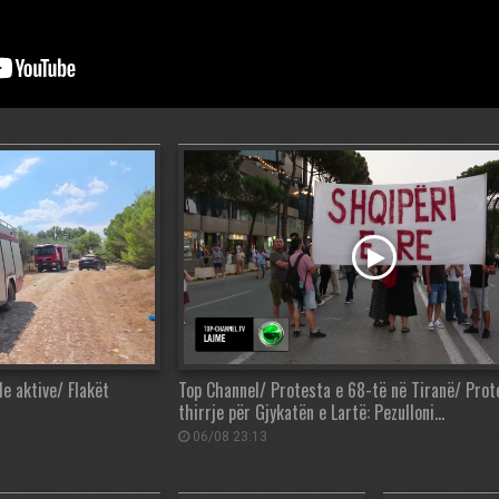
de aktive/ Flakët
Top Channel/ Protesta e 68-të në Tiranë/ Prot
thirrje për Gjykatën e Lartë: Pezulloni…
06/08 23:13