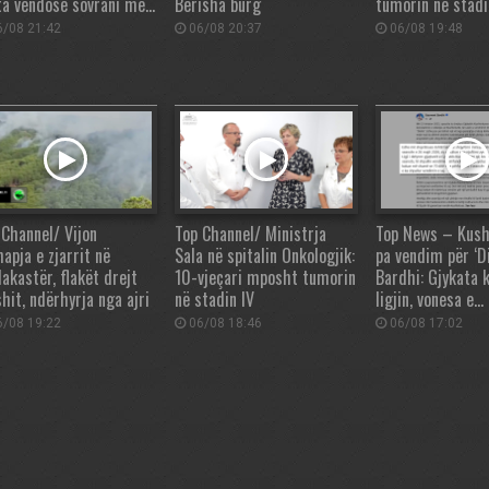
ta vendosë sovrani me…
Berisha burg
tumorin në stadi
/08 21:42
06/08 20:37
06/08 19:48
 Channel/ Vijon
Top Channel/ Ministrja
Top News – Kush
apja e zjarrit në
Sala në spitalin Onkologjik:
pa vendim për ‘Di
akastër, flakët drejt
10-vjeçari mposht tumorin
Bardhi: Gjykata 
hit, ndërhyrja nga ajri
në stadin IV
ligjin, vonesa e…
/08 19:22
06/08 18:46
06/08 17:02