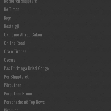
Në sofrën shqiptare
Ne Timon
Niçe
Nostalgji
Okult me Alfred Cakon
On The Road
Ora e Tiranës
Oscars
Pas Emrit nga Kristi Gongo
Për Shqiptarët
Përputhen
Përputhen Prime
Personazhe në Top News
Piramida