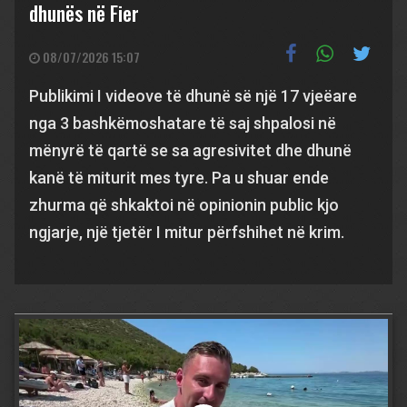
dhunës në Fier
08/07/2026 15:07
Publikimi I videove të dhunë së një 17 vjeëare
nga 3 bashkëmoshatare të saj shpalosi në
mënyrë të qartë se sa agresivitet dhe dhunë
kanë të miturit mes tyre. Pa u shuar ende
zhurma që shkaktoi në opinionin public kjo
ngjarje, një tjetër I mitur përfshihet në krim.