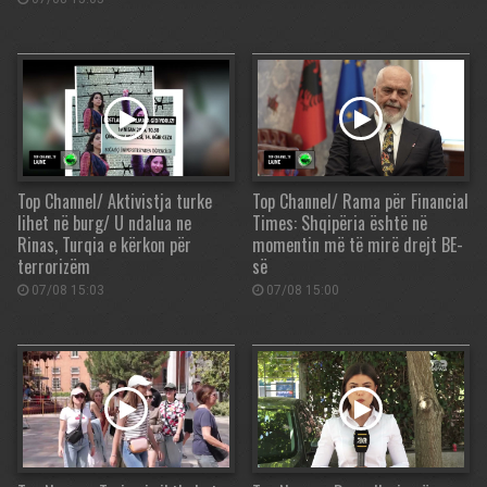
Top Channel/ Aktivistja turke
Top Channel/ Rama për Financial
lihet në burg/ U ndalua ne
Times: Shqipëria është në
Rinas, Turqia e kërkon për
momentin më të mirë drejt BE-
terrorizëm
së
07/08 15:03
07/08 15:00