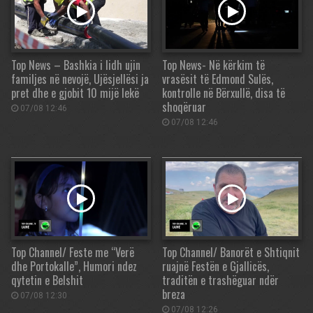
Top News – Bashkia i lidh ujin
Top News- Në kërkim të
familjes në nevojë, Ujësjellësi ja
vrasësit të Edmond Sulës,
pret dhe e gjobit 10 mijë lekë
kontrolle në Bërxullë, disa të
shoqëruar
07/08 12:46
07/08 12:46
Top Channel/ Feste me “Verë
Top Channel/ Banorët e Shtiqnit
dhe Portokalle”, Humori ndez
ruajnë Festën e Gjallicës,
qytetin e Belshit
traditën e trashëguar ndër
breza
07/08 12:30
07/08 12:26