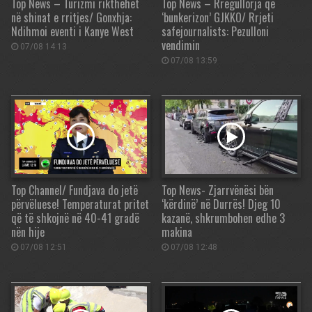
Top News – Turizmi rikthehet
Top News – Rregullorja që
në shinat e rritjes/ Gonxhja:
‘bunkerizon’ GJKKO/ Rrjeti
Ndihmoi eventi i Kanye West
safejournalists: Pezulloni
vendimin
07/08 14:13
07/08 13:59
Top Channel/ Fundjava do jetë
Top News- Zjarrvënësi bën
përvëluese! Temperaturat pritet
‘kërdinë’ në Durrës! Djeg 10
që të shkojnë në 40-41 gradë
kazanë, shkrumbohen edhe 3
nën hije
makina
07/08 12:51
07/08 12:48