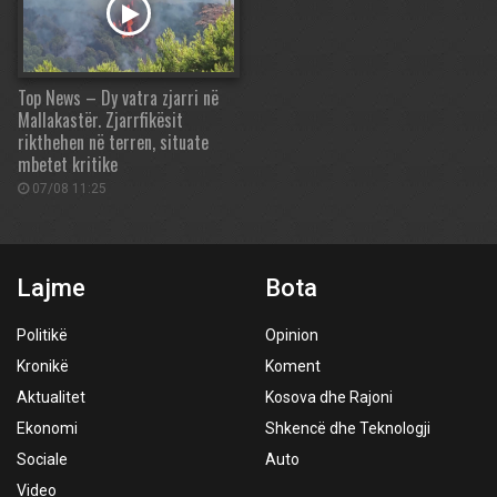
Top News – Dy vatra zjarri në
Mallakastër. Zjarrfikësit
rikthehen në terren, situate
mbetet kritike
07/08 11:25
Lajme
Bota
Politikë
Opinion
Kronikë
Koment
Aktualitet
Kosova dhe Rajoni
Ekonomi
Shkencë dhe Teknologji
Sociale
Auto
Video