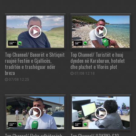
Top Channel/ Banorët e Shtiqnit
Top Channel/ Turistët e huaj
ruajnë Festën e Gjallicës,
dynden në Karaburun, hotelet
traditën e trashëguar ndër
dhe plazhet e Vlorës plot
breza
07/08 12:18
07/08 12:25