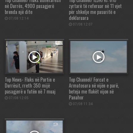
Top Channel/ Fluks udhëtarësh
Top Channel/ ILDKPKI: 610
në Durrës, 4900 pasagjerë
zyrtarë të referuar në 11 vjet
brenda një dite
për shkelje me pasuritë e
deklaruara
07/08 12:14
07/08 12:07
Top News- Fluks në Portin e
Top Channel/ Forcat e
Durrësit, rreth 350 mijë
Armatosura në vijën e parë,
pasagjerë u futën në 7 muaj
beteja me flakët vijon në
Panahor
07/08 12:05
07/08 11:34