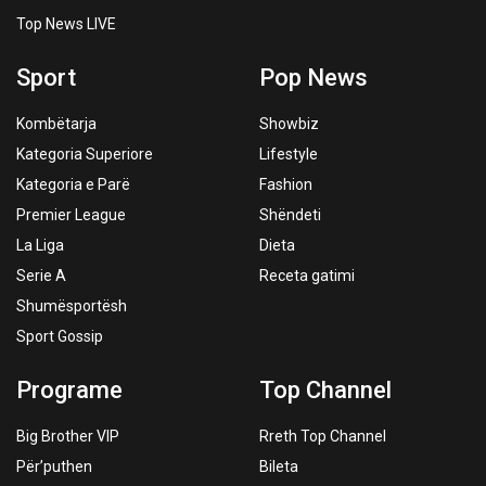
Top News LIVE
Sport
Pop News
Kombëtarja
Showbiz
Kategoria Superiore
Lifestyle
Kategoria e Parë
Fashion
Premier League
Shëndeti
La Liga
Dieta
Serie A
Receta gatimi
Shumësportësh
Sport Gossip
Programe
Top Channel
Big Brother VIP
Rreth Top Channel
Për’puthen
Bileta