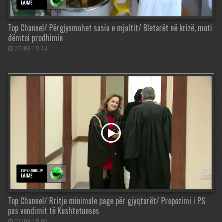
Top Channel/ Përgjysmohet sasia e mjaltit/ Bletarët në krizë, moti
dëmtoi prodhimin
07/08 15:14
Top Channel/ Rritje minimale page për gjyqtarët/ Propozimi i PS
pas vendimit të Kushtetueses
07/08 15:05