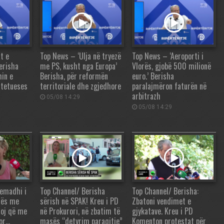
t e
Top News – ‘Ulja në tryezë
Top News – ‘Aeroporti i
erisha
me PS, kusht nga Europa’
Vlorës, gjobë 500 milionë
in e
Berisha, për reformën
euro.’ Berisha
htetueses
territoriale dhe zgjedhore
paralajmëron faturën në
arbitrazh
05/08 14:29
05/08 14:29
yemadhi i
Top Channel/ Berisha
Top Channel/ Berisha:
hës me
sërish në SPAK! Kreu i PD
Zbatoni vendimet e
toj që me
në Prokurori, në zbatim të
gjykatave. Kreu i PD
por…
masës “detyrim paraqitje”
Komenton protestat për