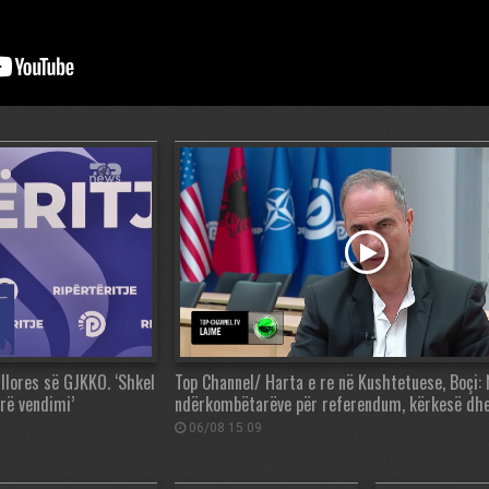
lores së GJKKO. ‘Shkel
Top Channel/ Harta e re në Kushtetuese, Boçi
rë vendimi’
ndërkombëtarëve për referendum, kërkesë dh
06/08 15:09