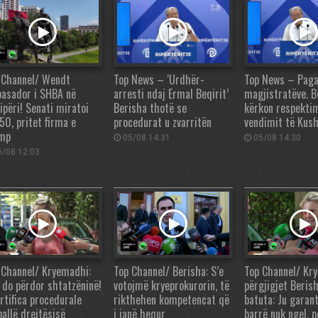
 Channel/ Wendt
Top News – ‘Urdhër-
Top News – Paga
asador i SHBA në
arresti ndaj Ermal Beqirit’
magjistratëve. B
ipëri! Senati miratoi
Berisha thotë se
kërkon respektim
50, pritet firma e
procedurat u zvarritën
vendimit të Kus
mp
05/08 14:31
05/08 14:30
/08 12:03
 Channel/ Kryemadhi:
Top Channel/ Berisha: S’e
Top Channel/ Kr
 do përdor shtatzëninë!
votojmë kryeprokurorin, të
përgjigjet Beris
artifica procedurale
rikthehen kompetencat që
batuta: Ju garan
ballë drejtësisë
i janë hequr
barrë nuk ngel, 