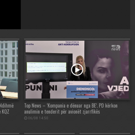
: Ndihmë
Top News – ‘Kompania e dënuar nga BE’. PD kërkon
e KQZ
anulimin e tenderit për avionët zjarrfikës
06/08 14:50