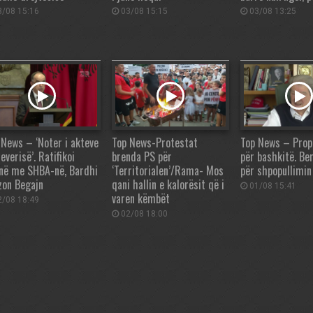
/08 15:16
03/08 15:15
03/08 13:25
 News – ‘Noter i akteve
Top News-Protestat
Top News – Prop
everisë’. Ratifikoi
brenda PS për
për bashkitë. Ber
në me SHBA-në, Bardhi
‘Territorialen’/Rama- Mos
për shpopullimin
zon Begajn
qani hallin e kalorësit që i
01/08 15:41
varen këmbët
/08 18:49
02/08 18:00