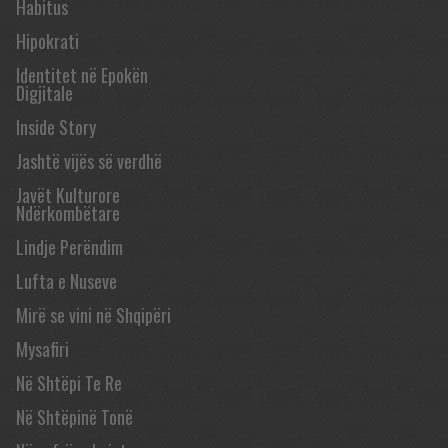
Habitus
Hipokrati
Identitet në Epokën
Digjitale
Inside Story
Jashtë vijës së verdhë
Javët Kulturore
Ndërkombëtare
Lindje Perëndim
Lufta e Nuseve
Mirë se vini në Shqipëri
Mysafiri
Në Shtëpi Te Re
Në Shtëpinë Tonë