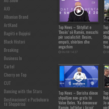
AG Show
AJO
Albanian Brand
ArtKand
Top News – Shtyllat e
Top
‘Besës’ së Ramës, mesazhi
amb
Bagëti e Bujqësi
për socialistët: Besim,
Shq
Black Histori
empati, shërbim dhe
me 
angazhim
Tru
Breaking
06/08 14:27
06
Business In
Cartel
Cherry on Top
CUT
Dancing with the Stars
Top News – Berisha dënon
Top
shpalljen non-grata të
Nuk
Destinacionet e Pazbuluara
Valon Beles. ‘Ka denoncuar
Jo 
të Shqipërisë
Ramën, luftëtar i lirisë’
për