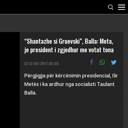
“Shantazhe si Gruevski”, Balla: Meta,
je president i zgjedhur me votat tona
13/06/2017 00:00
Përgjigjja për kërcënimin presidencial, Ilir
Metës i ka ardhur nga socialisti Taulant
Balla.