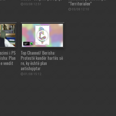
“Territorialen”
03/08 12:51
03/08 12:10
ozimi i PS
Top Channel/ Berisha:
isha: Plan
Protestë kundër hartës së
 e vendit
re, ky është plan
antishqiptar
01/08 15:12