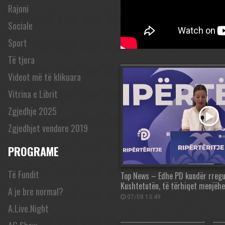
Rajoni
Sociale
Sport
Të tjera
Videot më të klikuara
Vitrina e Librit
Zgjedhje 2025
Zgjedhjet vendore 2019
PROGRAME
Të Fundit
Top News – Edhe PD kundër rregul
Kushtetutën, të tërhiqet menjëhe
A je bre normal?
07/08 13:49
A.Live.Night