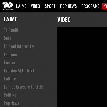
LAJME
VIDEO
SPORT
POP NEWS
PROGRAME
Y
LAJME
VIDEO
Të Fundit
Bota
Edicioni Informativ
Ekonomi
Kosova
Kronikë/Aktualitet
Kulturë
Lajmet kryesore të ditës
Politike
Pop News