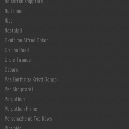
Në sofrën shqiptare
Ne Timon
Niçe
Nostalgji
Okult me Alfred Cakon
On The Road
Ora e Tiranës
Oscars
Pas Emrit nga Kristi Gongo
Për Shqiptarët
Përputhen
Përputhen Prime
Personazhe në Top News
Piramida