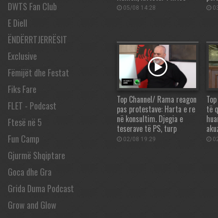
DWTS Fan Club
05/08 14:28
03
E Diell
ËNDËRRTJERRËSIT
Exclusive
Fëmijët dhe Festat
Fiks Fare
Top Channel/ Rama reagon
Top
FLET - Podcast
pas protestave: Harta e re
të q
në konsultim. Djegia e
hua
Ftesë në 5
teserave të PS, turp
aku
Fun Camp
02/08 19:29
02
Gjurmë Shqiptare
Goca dhe Gra
Grida Duma Podcast
Grow and Glow