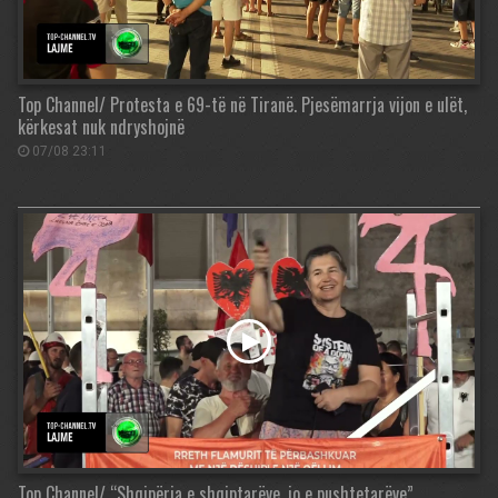
Top Channel/ Protesta e 69-të në Tiranë. Pjesëmarrja vijon e ulët,
kërkesat nuk ndryshojnë
07/08 23:11
Top Channel/ “Shqipëria e shqiptarëve, jo e pushtetarëve”,