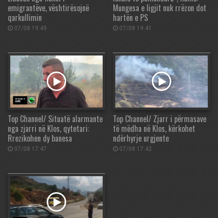
emigrantëve, vështirësojnë
Mungesa e ligjit nuk rrëzon dot
qarkullimin
hartën e PS
07/08 19:49
07/08 19:41
Top Channel/ Situatë alarmante
Top Channel/ Zjarr i përmasave
nga zjarri në Klos, qytetari:
të mëdha në Klos, kërkohet
Rrezikohen dy banesa
ndërhyrje urgjente
07/08 17:47
07/08 17:42