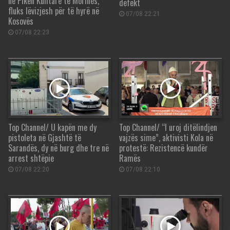
në Pikën Kufitare të Morinës,
defekt
fluks lëvizjesh për të hyrë në
07/08 22:21
Kosovës
07/08 22:23
Top Channel/ U kapën me dy
Top Channel/ “I uroj ditëlindjen
pistoleta në Gjashtë të
vajzës sime”, aktivisti Kola në
Sarandës, dy në burg dhe tre në
protestë: Rezistencë kundër
arrest shtëpie
Ramës
07/08 22:20
07/08 22:10