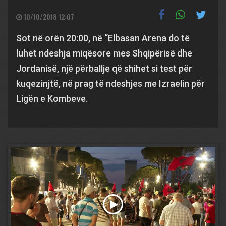
10/10/2018 12:07
Sot në orën 20:00, në “Elbasan Arena do të
luhet ndeshja miqësore mes Shqipërisë dhe
Jordanisë, një përballje që shihet si test për
kuqezinjtë, në prag të ndeshjes me Izraelin për
Ligën e Kombeve.