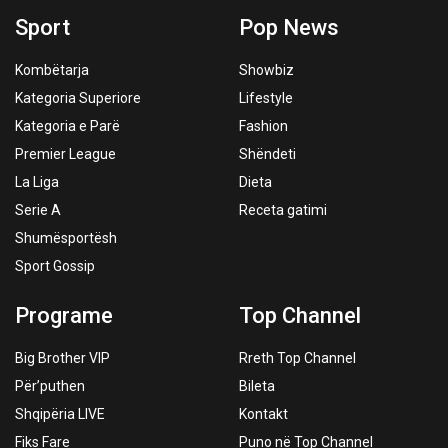
Sport
Pop News
Kombëtarja
Showbiz
Kategoria Superiore
Lifestyle
Kategoria e Parë
Fashion
Premier League
Shëndeti
La Liga
Dieta
Serie A
Receta gatimi
Shumësportësh
Sport Gossip
Programe
Top Channel
Big Brother VIP
Rreth Top Channel
Për’puthen
Bileta
Shqipëria LIVE
Kontakt
Fiks Fare
Puno në Top Channel