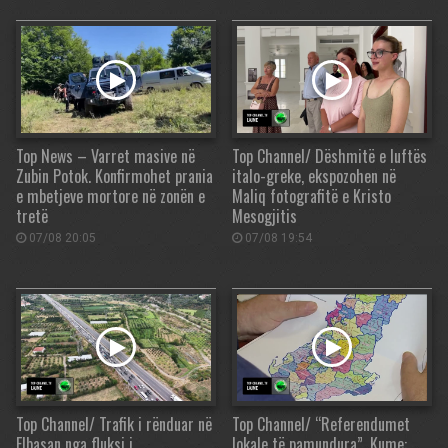
Top News – Varret masive në
Top Channel/ Dëshmitë e luftës
Zubin Potok. Konfirmohet prania
italo-greke, ekspozohen në
e mbetjeve mortore në zonën e
Maliq fotografitë e Kristo
tretë
Mesogjitis
07/08 20:05
07/08 19:54
Top Channel/ Trafik i rënduar në
Top Channel/ “Referendumet
Elbasan nga fluksi i
lokale të pamundura”, Kume: