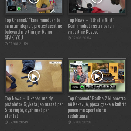
Top Channel/ “Janë munduar të
Top News – ‘Ethet e Nilit’.
na intimidojnë”, protestuesit në
Konfirmohet rasti i parë i
bulevard me thirrje: Rama
virusit në Kosovë
SPAK-YOU
07/08 20:54
07/08 21:59
Top News – U kapën me dy
Top Channel/ Radhë 2 kilometra
pistoleta/ Gjykata jep masat për
në Kakavijë, pjesa greke e kufirit
5 të rinjtë, dyshimet për
punon me sportele të
atentat
reduktuara
07/08 20:49
07/08 20:28