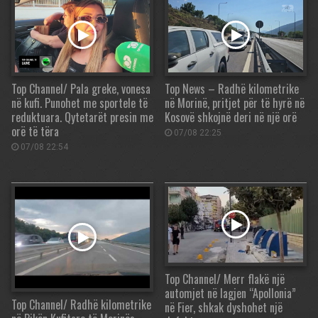
Top Channel/ Pala greke, vonesa
Top News – Radhë kilometrike
në kufi. Punohet me sportele të
në Morinë, pritjet për të hyrë në
reduktuara. Qytetarët presin me
Kosovë shkojnë deri në një orë
orë të tëra
07/08 22:25
07/08 22:54
Top Channel/ Merr flakë një
automjet në lagjen “Apollonia”
Top Channel/ Radhë kilometrike
në Fier, shkak dyshohet një