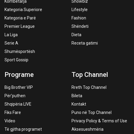
Kombëtarja
Showbiz
Kategoria Superiore
Lifestyle
Kategoria e Parë
Fashion
Premier League
Shëndeti
La Liga
Dieta
Serie A
Receta gatimi
Shumësportësh
Sport Gossip
Programe
Top Channel
Big Brother VIP
Rreth Top Channel
Për’puthen
Bileta
Shqipëria LIVE
Kontakt
Fiks Fare
Puno në Top Channel
Video
Privacy Policy & Terms of Use
Të gjitha programet
Aksesueshmëria