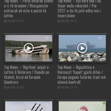
Top News – Putin emëron shefin
Top News – Kjo verë nuk i ka
e ri të dronëve / Riorganizim
thyer ende rekordet / Por
ushtarak në vitin e pestë të
2027-a do të jetë edhe më i
luftës
tmerrshëm
05/08 15:27
05/08 15:21
Top News – ‘Ngrihen’ anijet e
Top News – Ngushtica e
Luftës II Botërore / Danubi po
Hormuzit ‘hapet’ gjatë ditës /
thahet, krizë në Evropën
Evropa paguan faturën, Irani më
Qendrore
shumë kontroll
05/08 15:20
05/08 15:19