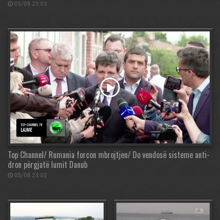
05/08 23:03
Top Channel/ Rumania forcon mbrojtjen/ Do vendosë sisteme anti-
dron përgjatë lumit Danub
05/08 23:02