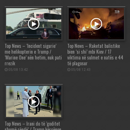
Top News – ‘Incident sigurie’
Top News – Raketat balistike
me helikopterin e Trump /
bien ‘si shi’ mbi Kiev / 17
‘Marine One’ nën hetim, nuk pati
viktima në sulmet e natës e 44
rrezik
të plagosur
05/08 13:42
05/08 12:43
Top News – Irani do të ‘goditet
shumë rëndë’ / Trump kërcënon