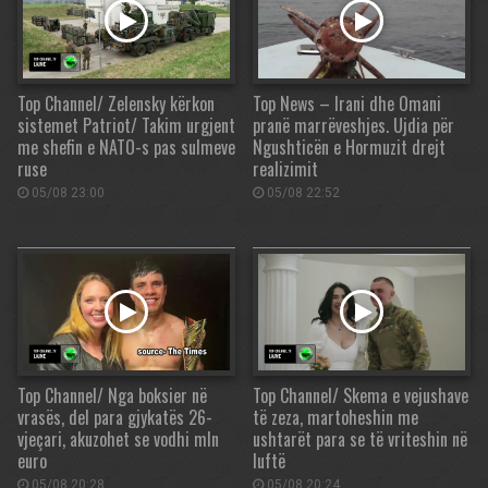
Top Channel/ Zelensky kërkon
Top News – Irani dhe Omani
sistemet Patriot/ Takim urgjent
pranë marrëveshjes. Ujdia për
me shefin e NATO-s pas sulmeve
Ngushticën e Hormuzit drejt
ruse
realizimit
05/08 23:00
05/08 22:52
Top Channel/ Nga boksier në
Top Channel/ Skema e vejushave
vrasës, del para gjykatës 26-
të zeza, martoheshin me
vjeçari, akuzohet se vodhi mln
ushtarët para se të vriteshin në
euro
luftë
05/08 20:28
05/08 20:24