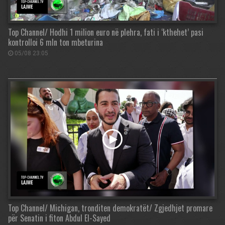
Top Channel/ Hodhi 1 milion euro në plehra, fati i ‘kthehet’ pasi
kontrolloi 6 mln ton mbeturina
05/08 23:05
Top Channel/ Michigan, tronditen demokratët/ Zgjedhjet promare
për Senatin i fiton Abdul El-Sayed