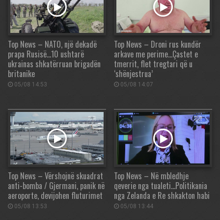
Top News – NATO, një dekadë
Top News – Droni rus kundër
prapa Rusisë…10 ushtarë
arkave me perime…Çastet e
ukrainas shkatërruan brigadën
tmerrit, flet tregtari që u
britanike
‘shënjestrua’
05/08 14:53
05/08 14:07
Top News – Vërshojnë skuadrat
Top News – Në mbledhje
anti-bomba / Gjermani, panik në
qeverie nga tualeti…Politikania
aeroporte, devijohen fluturimet
nga Zelanda e Re shkakton habi
05/08 13:53
05/08 13:44