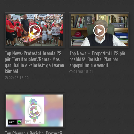
Top News-Protestat brenda PS
Top News – Propozimi i PS për
për ‘Territorialen’/Rama- Mos
bashkitë. Berisha: Plan për
qani hallin e kalorësit që i varen
shpopullimin e vendit
këmbët
01/08 15:41
02/08 18:00
Top Channel/ Berisha: Protestë