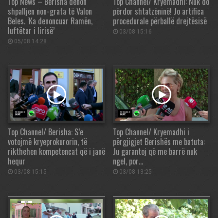
Top News – Berisha dënon
Top Channel/ Kryemadhi: Nuk do
shpalljen non-grata të Valon
përdor shtatzëninë! Jo artifica
Beles. ‘Ka denoncuar Ramën,
procedurale përballë drejtësisë
luftëtar i lirisë’
03/08 15:16
05/08 14:28
Top Channel/ Berisha: S’e
Top Channel/ Kryemadhi i
votojmë kryeprokurorin, të
përgjigjet Berishës me batuta:
rikthehen kompetencat që i janë
Ju garantoj që me barrë nuk
hequr
ngel, por…
03/08 15:15
03/08 13:25