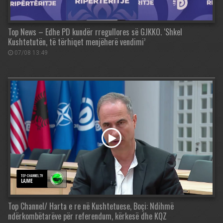
Top News – Edhe PD kundër rregullores së GJKKO. ‘Shkel
Kushtetutën, të tërhiqet menjëherë vendimi’
07/08 13:49
Top Channel/ Harta e re në Kushtetuese, Boçi: Ndihmë
ndërkombëtarëve për referendum, kërkesë dhe KQZ