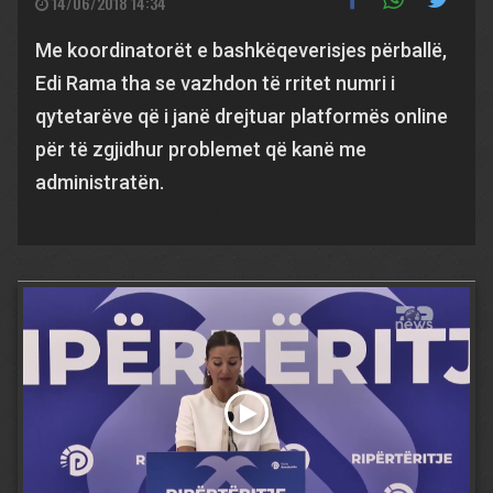
14/06/2018 14:34
Me koordinatorët e bashkëqeverisjes përballë,
Edi Rama tha se vazhdon të rritet numri i
qytetarëve që i janë drejtuar platformës online
për të zgjidhur problemet që kanë me
administratën.