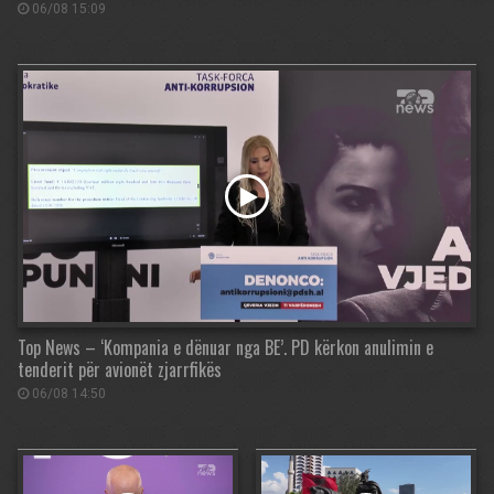
06/08 15:09
Top News – ‘Kompania e dënuar nga BE’. PD kërkon anulimin e
tenderit për avionët zjarrfikës
06/08 14:50