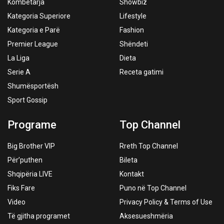
Kombëtarja
Showbiz
Kategoria Superiore
Lifestyle
Kategoria e Parë
Fashion
Premier League
Shëndeti
La Liga
Dieta
Serie A
Receta gatimi
Shumësportësh
Sport Gossip
Programe
Top Channel
Big Brother VIP
Rreth Top Channel
Për’puthen
Bileta
Shqipëria LIVE
Kontakt
Fiks Fare
Puno në Top Channel
Video
Privacy Policy & Terms of Use
Të gjitha programet
Aksesueshmëria