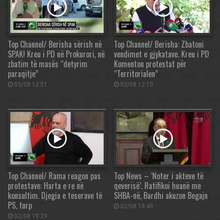
Top Channel/ Berisha sërish në
Top Channel/ Berisha: Zbatoni
SPAK! Kreu i PD në Prokurori, në
vendimet e gjykatave. Kreu i PD
zbatim të masës “detyrim
Komenton protestat për
paraqitje”
“Territorialen”
03/08 12:51
03/08 12:10
Top Channel/ Rama reagon pas
Top News – ‘Noter i akteve të
protestave: Harta e re në
qeverisë’. Ratifikoi huanë me
konsultim. Djegia e teserave të
SHBA-në, Bardhi akuzon Begajn
PS, turp
02/08 18:49
02/08 19:29