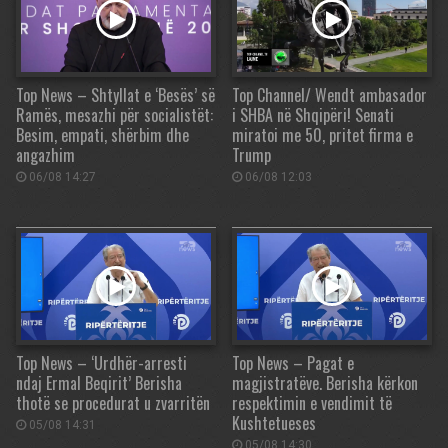
Top News – Shtyllat e ‘Besës’ së
Top Channel/ Wendt ambasador
Ramës, mesazhi për socialistët:
i SHBA në Shqipëri! Senati
Besim, empati, shërbim dhe
miratoi me 50, pritet firma e
angazhim
Trump
06/08 14:27
06/08 12:03
Top News – ‘Urdhër-arresti
Top News – Pagat e
ndaj Ermal Beqirit’ Berisha
magjistratëve. Berisha kërkon
thotë se procedurat u zvarritën
respektimin e vendimit të
Kushtetueses
05/08 14:31
05/08 14:30