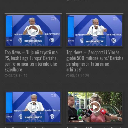
Top News – ‘Ulja në tryezë me
Top News – ‘Aeroporti i Vlorës,
PS, kusht nga Europa’ Berisha,
gjobë 500 milionë euro.’ Berisha
për reformën territoriale dhe
paralajmëron faturën në
zgjedhore
arbitrazh
05/08 14:29
05/08 14:29