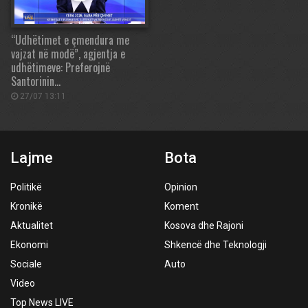
“Udhëtimet e çmendura me
vajzat në modë”, agjentja e
udhëtimeve: Preferojnë
Santorinin…
27/07 13:11
Lajme
Bota
Politikë
Opinion
Kronikë
Koment
Aktualitet
Kosova dhe Rajoni
Ekonomi
Shkencë dhe Teknologji
Sociale
Auto
Video
Top News LIVE