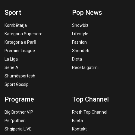
Sport
Pop News
Kombëtarja
Showbiz
Kategoria Superiore
Lifestyle
Kategoria e Parë
Fashion
Premier League
Shëndeti
La Liga
Dieta
Serie A
Receta gatimi
Shumësportësh
Sport Gossip
Programe
Top Channel
Big Brother VIP
Rreth Top Channel
Për’puthen
Bileta
Shqipëria LIVE
Kontakt