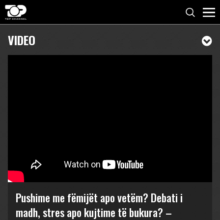
VIDEO
Pushime me fëmijët apo vetëm? Debati i
madh, stres apo kujtime të bukura? –