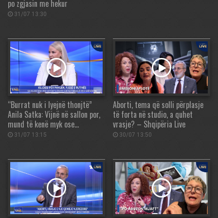
po zgjasin me hekur
31/07 13:30
“Burrat nuk i lyejnë thonjtë”
Aborti, tema që solli përplasje
Anila Satka: Vijnë në sallon por,
të forta në studio, a quhet
mund të kenë myk ose…
vrasje? – Shqipëria Live
31/07 13:15
30/07 13:50