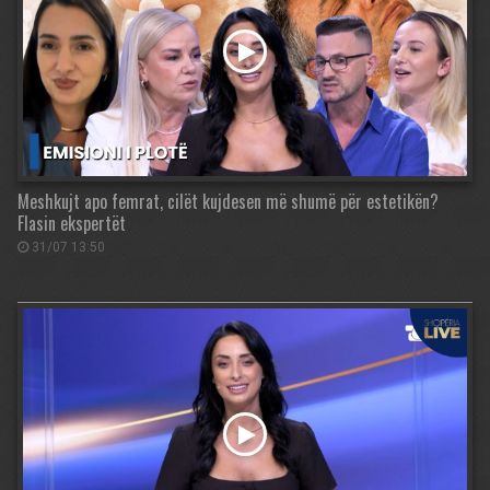
Meshkujt apo femrat, cilët kujdesen më shumë për estetikën?
Flasin ekspertët
31/07 13:50