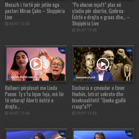
Mesazh i fortë për jetën nga
“Po abuzon mjaft” plas në
pastori Miron Çako – Shqipëria
studio për abortin, Gjebrea:
Live
Është e drejta e gruas dhe… –
Shqipëria Live
30/07 13:50
30/07 13:45
Ballauri përplaset me Linda
Dashuria e çmendur e Enver
Panon: Ty s’ta lejon feja, më lër
Hoxhës, letrat sekrete dhe
të mbaroj! Aborti është e
biseksualiteti! “Qenka gjallë
drejta…
rrusp*a?!”
30/07 13:40
29/07 13:55