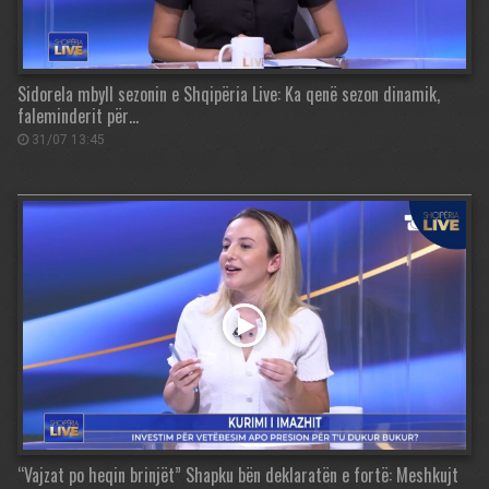
Sidorela mbyll sezonin e Shqipëria Live: Ka qenë sezon dinamik,
faleminderit për…
31/07 13:45
“Vajzat po heqin brinjët” Shapku bën deklaratën e fortë: Meshkujt