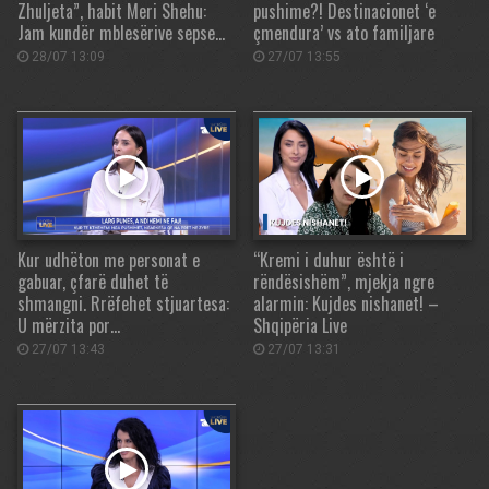
Zhuljeta”, habit Meri Shehu:
pushime?! Destinacionet ‘e
Jam kundër mblesërive sepse…
çmendura’ vs ato familjare
28/07 13:09
27/07 13:55
Kur udhëton me personat e
“Kremi i duhur është i
gabuar, çfarë duhet të
rëndësishëm”, mjekja ngre
shmangni. Rrëfehet stjuartesa:
alarmin: Kujdes nishanet! –
U mërzita por…
Shqipëria Live
27/07 13:43
27/07 13:31