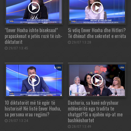
“Enver Hoxha ishte biseksual”
Si vdiq Enver Hoxha dhe Hitleri?
prapaskenat e jetës rozë të ish-
Të dhënat dhe sekretet e errëta
diktatorit
29/07 13:28
29/07 13:45
10 diktatorët më të egër të
Dashuria, sa kanë ndryshuar
historisë! Në listë Enver Hoxha,
mblesëritë nga tradita te
sa persona vrau regjimi?
chatgpt?Si u njohën vip-at me
bashkëshortet
29/07 13:24
28/07 13:49