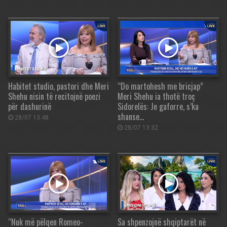
Habitet studio, pastori dhe Meri
“Do martohesh me bricjap”
Shehu nisin të recitojnë poezi
Meri Shehu ia thotë troç
për dashurinë
Sidorelës: Je gaforre, s’ka
shanse…
28/07 13:48
28/07 13:32
“Nuk më pëlqen Romeo-
Sa shpenzojnë shqiptarët në