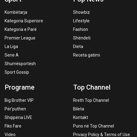
Kombëtarja
Showbiz
Kategoria Superiore
Lifestyle
Kategoria e Parë
Fashion
Premier League
Shëndeti
La Liga
Dieta
Serie A
Receta gatimi
Shumësportësh
Sport Gossip
Programe
Top Channel
Big Brother VIP
Rreth Top Channel
Për’puthen
Bileta
Shqipëria LIVE
Kontakt
Fiks Fare
Puno në Top Channel
Video
Privacy Policy & Terms of Use