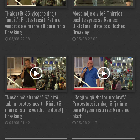
“Hajdutët 35-vjeçare drejt
Mosbindje civile? Thirrjet
fundit”: Protestuesit: Fatin e
poshtë zyrës së Ramës:
vendit do e marrë nê dorë rinia |
Diktatori i dytë pas Hoxhës |
Breaking
Breaking
05/08 22:38
05/08 22:00
“Nesër më shumë”/ 67 ditë
“Regjim që zbaton urdhra”/
tubim, protestuesit : Rinia të
Protestuesit mbajnë fjalime
marrë fatin e vendit në dorë! |
para Kryeministrisë: Rama në
Breaking
plazh…
05/08 21:42
05/08 21:17