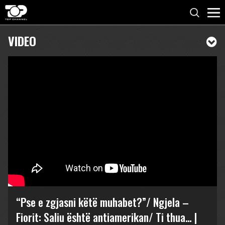
VIDEO
“Pse e zgjasni këtë muhabet?”/ Ngjela –
Fiorit: Saliu është antiamerikan/ Ti thua… |