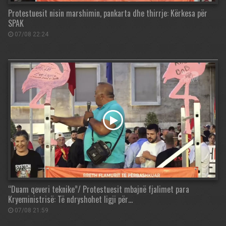
Protestuesit nisin marshimin, pankarta dhe thirrje: Kërkesa për
SPAK
07/08 22:24
“Duam qeveri teknike”/ Protestuesit mbajnë fjalimet para
Kryeministrisë: Të ndryshohet ligji për…
07/08 21:59