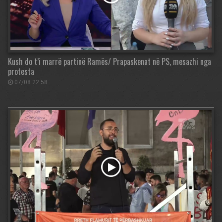
Kush do t’i marrë partinë Ramës/ Prapaskenat në PS, mesazhi nga
protesta
07/08 22:58