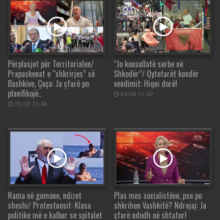
Përplasjet për Territorialen/
“Jo konsullatë serbe në
Prapaskenat e “shkrirjes” së
Shkodër”/ Qytetarët kundër
Bashkive, Çaça: Ja çfarë po
vendimit: Hiqni dorë!
planifikojë..
04/08 21:42
05/08 20:48
Rama në gomone, ndizet
Plas mes socialistëve, pse po
sheshi/ Protestuesit: Klasa
shkrihen Vashkitë? Ndrejaj: Ja
politike më e kalbur se spitalet
çfarë ndodh në shtator!