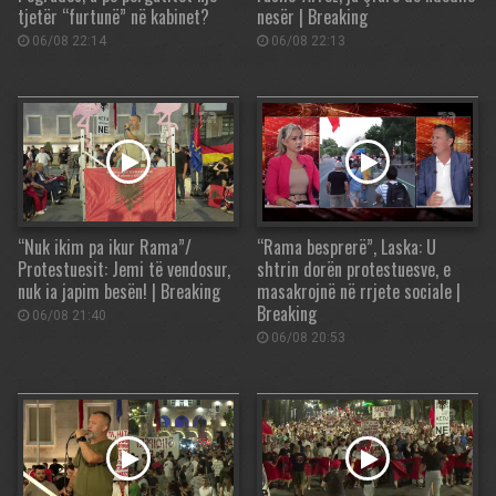
tjetër “furtunë” në kabinet?
nesër | Breaking
06/08 22:14
06/08 22:13
“Nuk ikim pa ikur Rama”/
“Rama besprerë”, Laska: U
Protestuesit: Jemi të vendosur,
shtrin dorën protestuesve, e
nuk ia japim besën! | Breaking
masakrojnë në rrjete sociale |
Breaking
06/08 21:40
06/08 20:53