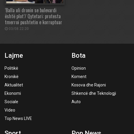
‘Balla uli dronin se bulevardi
është plot’/ Qytetari: protesta
tmerroi pushtetin e korruptuar
03/08 22:20
Lajme
Bota
Politikë
Opinion
Kronikë
Koment
Aktualitet
Kosova dhe Rajoni
Ekonomi
Shkencë dhe Teknologji
Sociale
Auto
Video
Top News LIVE
Sport
Pop News