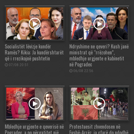
Socialistët lëvizje kundër
Ndryshime ne qeveri? Kush janë
Ramës? Kikia: Ja kundërshtarët
ministrat që “rrëzohen”,
që i rrezikojnë pushtetin
mbledhje urgjente e kabinetit
në Pogradec
07/08 20:51
06/08 22:56
Mbledhje urgjente e qeverisë në
Protestuesit zhvendosen në
Pogradec, a po përgatitet një
Fushë-Arrëz, ja çfarë do ndodhë