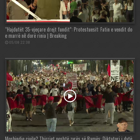
“Hajdutët 35-vjeçare drejt fundit”: Protestuesit: Fatin e vendit do
e marrë nê dorë rinia | Breaking
05/08 22:38
Mosbindje civile? Thirrjet poshtë zyrës së Ramës: Diktatori i dytë