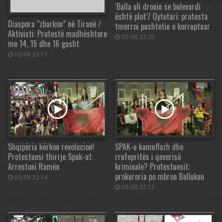
‘Balla uli dronin se bulevardi
është plot’/ Qytetari: protesta
Diaspora “zbarkon” në Tiranë /
tmerroi pushtetin e korruptuar
Aktivisti: Protestë madhështore
03/08 22:20
me 14, 15 dhe 16 gusht
03/08 23:17
Shqipëria kërkon revolucion!
SPAK-u kamuflazh dhe
Protestuesi thirrje Spak-ut:
rrufepritës i qeverisë
Arrestoni Ramën
kriminale? Protestuesit:
prokuroria po mbron Ballukun
03/08 22:14
03/08 22:13