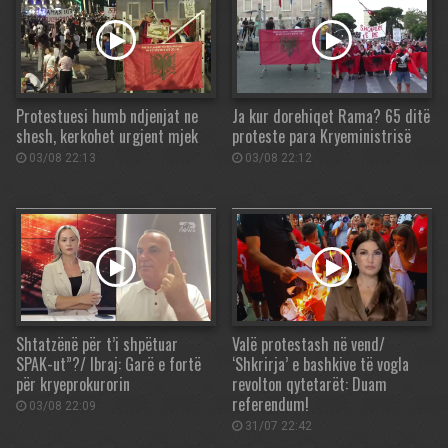
Protestuesi humb ndjenjat ne
Ja kur dorehiqet Rama? 65 ditë
shesh, kerkohet urgjent mjek
proteste para Kryeministrisë
03/08 22:13
03/08 22:12
Shtatzënë për t’i shpëtuar
Valë protestash në vend/
SPAK-ut”?/ Ibraj: Garë e fortë
‘Shkrirja’ e bashkive të vogla
për kryeprokurorin
revolton qytetarët: Duam
referendum!
03/08 22:09
31/07 22:42