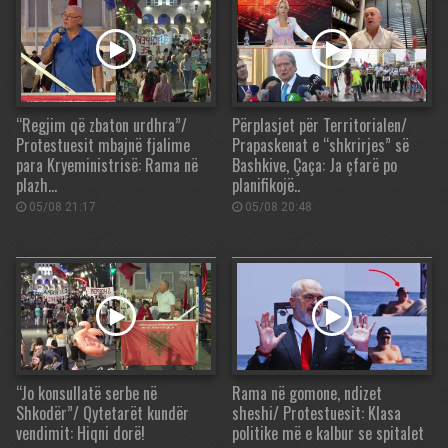
“Regjim që zbaton urdhra”/
Përplasjet për Territorialen/
Protestuesit mbajnë fjalime
Prapaskenat e “shkrirjes” së
para Kryeministrisë: Rama në
Bashkive, Çaça: Ja çfarë po
plazh…
planifikojë..
05/08 21:17
05/08 20:48
“Jo konsullatë serbe në
Rama në gomone, ndizet
Shkodër”/ Qytetarët kundër
sheshi/ Protestuesit: Klasa
vendimit: Hiqni dorë!
politike më e kalbur se spitalet