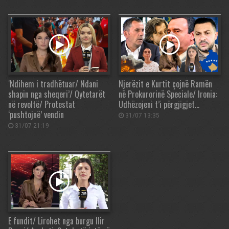
‘Ndihem i tradhëtuar/ Ndani
Njerëzit e Kurtit çojnë Ramën
shapin nga sheqeri’/ Qytetarët
në Prokurorinë Speciale/ Ironia:
në revoltë/ Protestat
Udhëzojeni t’i përgjigjet…
‘pushtojnë’ vendin
31/07 13:35
31/07 21:19
E fundit/ Lirohet nga burgu Ilir