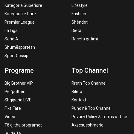
Kategoria Superiore
Lifestyle
Kategoria e Parë
Fashion
Premier League
Shëndeti
La Liga
Dieta
Serie A
Receta gatimi
Shumësportësh
Sport Gossip
Programe
Top Channel
Big Brother VIP
Rreth Top Channel
Për’puthen
Bileta
Shqipëria LIVE
Kontakt
Fiks Fare
Puno në Top Channel
Video
Privacy Policy & Terms of Use
Të gjitha programet
Aksesueshmëria
Guida TV