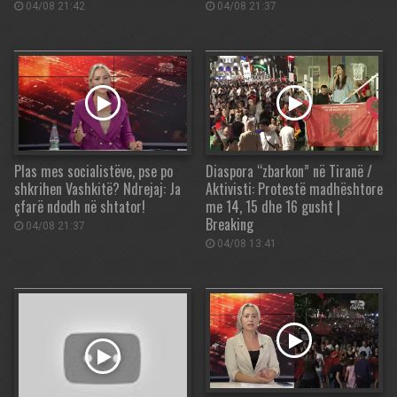
04/08 21:42
04/08 21:37
Plas mes socialistëve, pse po
Diaspora “zbarkon” në Tiranë /
shkrihen Vashkitë? Ndrejaj: Ja
Aktivisti: Protestë madhështore
çfarë ndodh në shtator!
me 14, 15 dhe 16 gusht |
Breaking
04/08 21:37
04/08 13:41