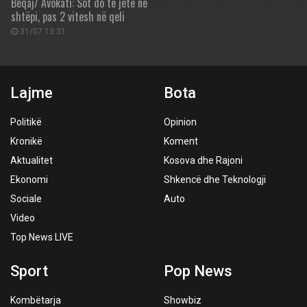
Beqaj/ Avokati: Sot do të jetë në
shtëpi, pas 2 vitesh në qeli
31/07 13:31
Lajme
Bota
Politikë
Opinion
Kronikë
Koment
Aktualitet
Kosova dhe Rajoni
Ekonomi
Shkencë dhe Teknologji
Sociale
Auto
Video
Top News LIVE
Sport
Pop News
Kombëtarja
Showbiz