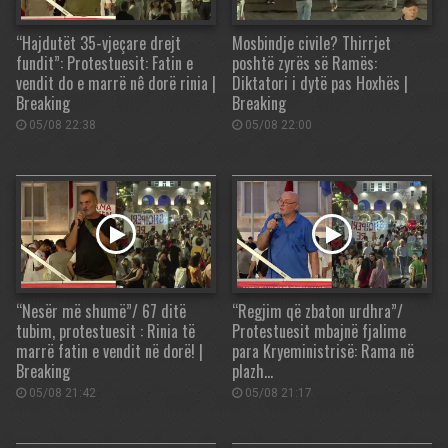
“Hajdutët 35-vjeçare drejt
Mosbindje civile? Thirrjet
fundit”: Protestuesit: Fatin e
poshtë zyrës së Ramës:
vendit do e marrë nê dorë rinia |
Diktatori i dytë pas Hoxhës |
Breaking
Breaking
05/08 22:38
05/08 22:00
“Nesër më shumë”/ 67 ditë
“Regjim që zbaton urdhra”/
tubim, protestuesit : Rinia të
Protestuesit mbajnë fjalime
marrë fatin e vendit në dorë! |
para Kryeministrisë: Rama në
Breaking
plazh…
05/08 21:42
05/08 21:17