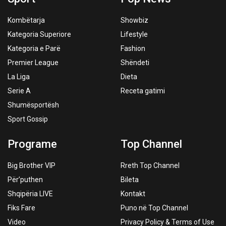
Kombëtarja
Showbiz
Kategoria Superiore
Lifestyle
Kategoria e Parë
Fashion
Premier League
Shëndeti
La Liga
Dieta
Serie A
Receta gatimi
Shumësportësh
Sport Gossip
Programe
Top Channel
Big Brother VIP
Rreth Top Channel
Për’puthen
Bileta
Shqipëria LIVE
Kontakt
Fiks Fare
Puno në Top Channel
Video
Privacy Policy & Terms of Use