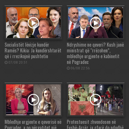
Socialistët lëvizje kundër
Ndryshime ne qeveri? Kush janë
Ramës? Kikia: Ja kundërshtarët
ministrat që “rrëzohen”,
që i rrezikojnë pushtetin
mbledhje urgjente e kabinetit
në Pogradec
07/08 20:51
06/08 22:56
Mbledhje urgjente e qeverisë në
Protestuesit zhvendosen në
Pogradec, a po përgatitet një
Fushë-Arrëz, ja çfarë do ndodhë