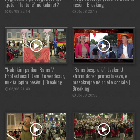
tjetër “furtunë” në kabinet?
nesër | Breaking
06/08 22:14
06/08 22:13
“Nuk ikim pa ikur Rama”/
“Rama besprerë”, Laska: U
Protestuesit: Jemi të vendosur,
shtrin dorën protestuesve, e
nuk ia japim besën! | Breaking
masakrojnë në rrjete sociale |
Breaking
06/08 21:40
06/08 20:53