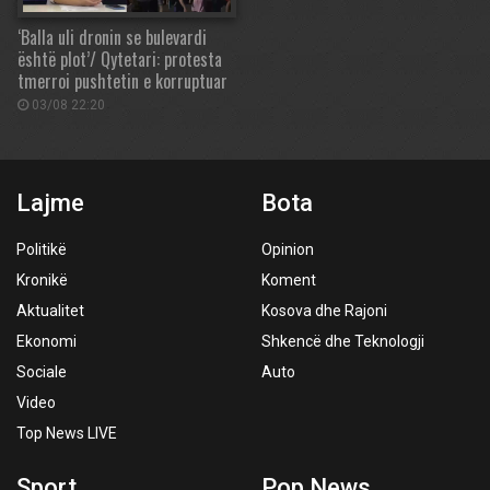
‘Balla uli dronin se bulevardi
është plot’/ Qytetari: protesta
tmerroi pushtetin e korruptuar
03/08 22:20
Lajme
Bota
Politikë
Opinion
Kronikë
Koment
Aktualitet
Kosova dhe Rajoni
Ekonomi
Shkencë dhe Teknologji
Sociale
Auto
Video
Top News LIVE
Sport
Pop News