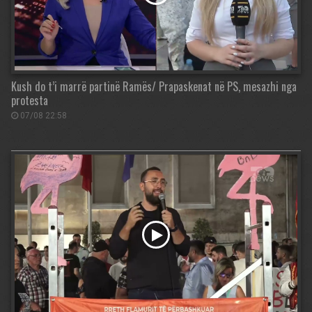
Kush do t’i marrë partinë Ramës/ Prapaskenat në PS, mesazhi nga
protesta
07/08 22:58