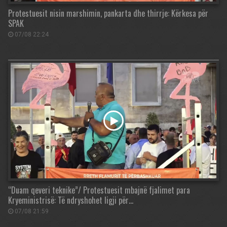
Protestuesit nisin marshimin, pankarta dhe thirrje: Kërkesa për
SPAK
07/08 22:24
“Duam qeveri teknike”/ Protestuesit mbajnë fjalimet para
Kryeministrisë: Të ndryshohet ligji për…
07/08 21:59