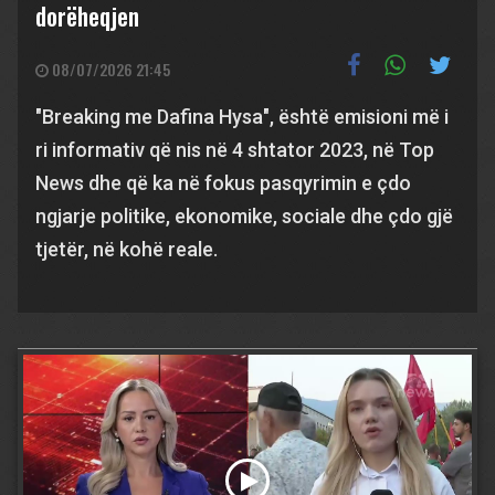
dorëheqjen
08/07/2026 21:45
"Breaking me Dafina Hysa", është emisioni më i
ri informativ që nis në 4 shtator 2023, në Top
News dhe që ka në fokus pasqyrimin e çdo
ngjarje politike, ekonomike, sociale dhe çdo gjë
tjetër, në kohë reale.