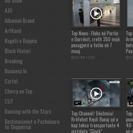
AG Show
AJO
Albanian Brand
ArtKand
Top News- Fluks në Portin
Top
e Durrësit, rreth 350 mijë
Arm
Bagëti e Bujqësi
pasagjerë u futën në 7
bet
Black Histori
muaj
Pan
07/08 12:05
07
Breaking
Business In
Cartel
Cherry on Top
CUT
Dancing with the Stars
Top Channel/ Dëshmia/
Top
Rrëfehet Kejdi Banaj që u
pun
Destinacionet e Pazbuluara
kap teksa transportonte 4
40-
të Shqipërisë
pistoleta “Glock”
në s