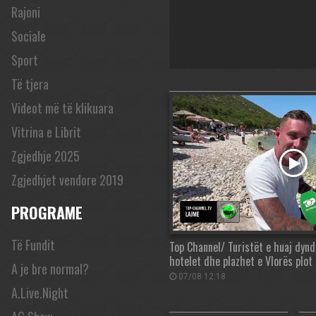
Rajoni
Sociale
Sport
Të tjera
Videot më të klikuara
Vitrina e Librit
Zgjedhje 2025
Zgjedhjet vendore 2019
PROGRAME
Të Fundit
Top Channel/ Turistët e huaj dynd
hotelet dhe plazhet e Vlorës plot
A je bre normal?
07/08 12:18
A.Live.Night