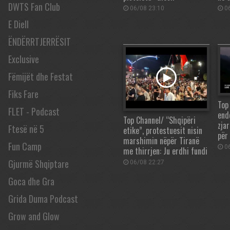
DWTS Fan Club
06/08 23:10
06
E Diell
ËNDËRRTJERRËSIT
Exclusive
Fëmijët dhe Festat
Fiks Fare
Top
FLET - Podcast
end
Top Channel/ “Shqipëri
zjar
Ftesë në 5
etike”, protestuesit nisin
për
marshimin nëpër Tiranë
Fun Camp
06
me thirrjen: Ju erdhi fundi
Gjurmë Shqiptare
06/08 22:27
Goca dhe Gra
Grida Duma Podcast
Grow and Glow