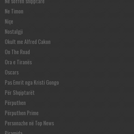
Në sofrën shqiptare
Ne Timon
Niçe
Nostalgji
Okult me Alfred Cakon
On The Road
Ora e Tiranës
Oscars
Pas Emrit nga Kristi Gongo
Për Shqiptarët
Përputhen
Përputhen Prime
Personazhe në Top News
Piramida