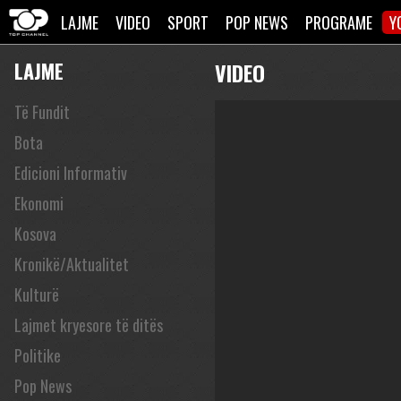
LAJME
VIDEO
SPORT
POP NEWS
PROGRAME
Y
LAJME
VIDEO
Të Fundit
Bota
Edicioni Informativ
Ekonomi
Kosova
Kronikë/Aktualitet
Kulturë
Lajmet kryesore të ditës
Politike
Pop News