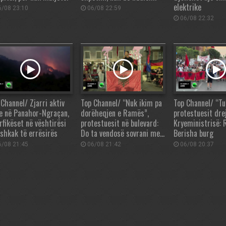
elektrike
/08 23:10
06/08 22:59
06/08 22:32
 Channel/ Zjarri aktiv
Top Channel/ “Nuk ikim pa
Top Channel/ “Tur
e në Panahor-Ngraçan,
dorëheqjen e Ramës”,
protestuesit dre
rfikëset në vështirësi
protestuesit në bulevard:
Kryeministrisë: 
 shkak të errësirës
Do ta vendosë sovrani me…
Berisha burg
/08 21:45
06/08 21:42
06/08 20:37