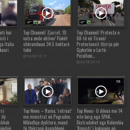
ti kur
Top Channel/ Zjarret, 10
Top Channel/ Protesta e
sti i
vatra ende aktive/ Flakët
68-të në Tiranë/
ga Italia
shkrumbuan 34.5 hektarë
Protestuesit thirrje për
kuari
tokë
Gjykatën e Lartë:
Pezulloni…
06/08 23:17
06/08 23:13
rri
Top News – Rama, ‘retreat’
Top News- U dënua me 14
 dy
me ministrat në Pogradec.
vite burg nga SPAK.
 shkak
Mbledhje dyditore, mund
Ekstradohet nga Kolumbia
ëndijë
të thërrasë Asamblenë
‘Kimisti’ i kokainës në