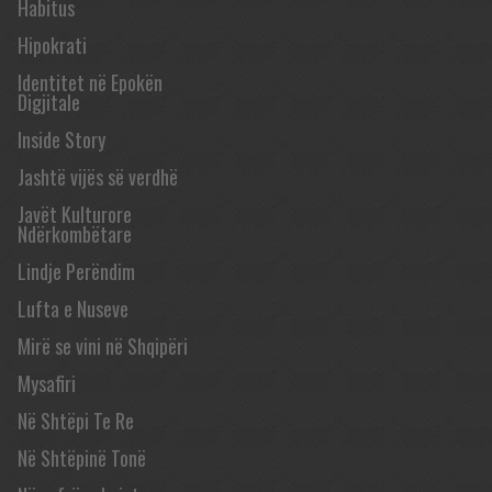
Habitus
Hipokrati
Identitet në Epokën
Digjitale
Inside Story
Jashtë vijës së verdhë
Javët Kulturore
Ndërkombëtare
Lindje Perëndim
Lufta e Nuseve
Mirë se vini në Shqipëri
Mysafiri
Në Shtëpi Te Re
Në Shtëpinë Tonë