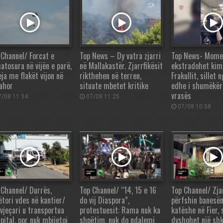
 Channel/ Forcat e
Top News – Dy vatra zjarri
Top News- Momen
atosura në vijën e parë,
në Mallakastër. Zjarrfikësit
ekstradohet kimi
eja me flakët vijon në
rikthehen në terren,
Frakullit, sillet n
ahor
situate mbetet kritike
edhe i shumëkër
vrasës
/08 11:34
07/08 11:25
07/08 10:58
 Channel/ Durrës,
Top Channel/ “14, 15 e 16
Top Channel/ Zja
ëtori vdes në kantier/
do vij Diaspora”,
përfshin banesën
vjeçari u transportua
protestuesit: Rama nuk ka
katëshe në Fier,
pital, por nuk mbijetoi
shpëtim, nuk do ndalemi
dyshohet një shk