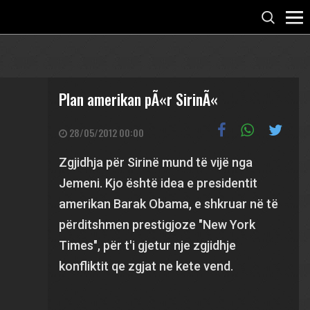
Plan amerikan pÃ«r SirinÃ«
28/05/2012 00:00
Zgjidhja për Sirinë mund të vijë nga
Jemeni. Kjo është idea e presidentit
amerikan Barak Obama, e shkruar në të
përditshmen prestigjoze "New York
Times", për t'i gjetur nje zgjidhje
konfliktit qe zgjat ne kete vend.