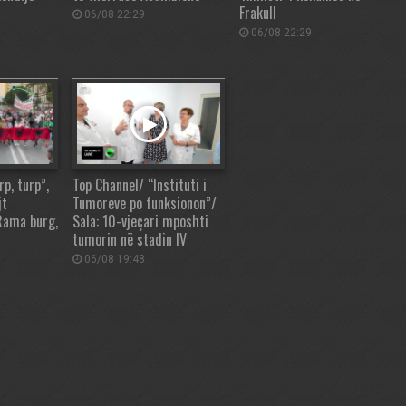
Frakull
06/08 22:29
06/08 22:29
p, turp”,
Top Channel/ “Instituti i
jt
Tumoreve po funksionon”/
Rama burg,
Sala: 10-vjeçari mposhti
tumorin në stadin IV
06/08 19:48