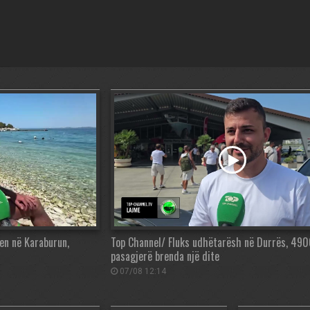
en në Karaburun,
Top Channel/ Fluks udhëtarësh në Durrës, 49
pasagjerë brenda një dite
07/08 12:14