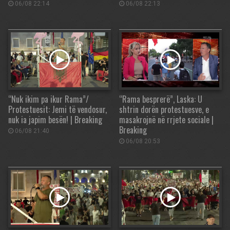
06/08 22:14
06/08 22:13
“Nuk ikim pa ikur Rama”/
“Rama besprerë”, Laska: U
Protestuesit: Jemi të vendosur,
shtrin dorën protestuesve, e
nuk ia japim besën! | Breaking
masakrojnë në rrjete sociale |
Breaking
06/08 21:40
06/08 20:53