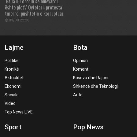
‘Balla uli dronin se bulevardi
është plot’/ Qytetari: protesta
tmerroi pushtetin e korruptuar
03/08 22:20
Lajme
Bota
Politikë
Opinion
Kronikë
Koment
Aktualitet
Kosova dhe Rajoni
Ekonomi
Shkencë dhe Teknologji
Sociale
Auto
Video
Top News LIVE
Sport
Pop News