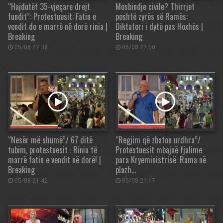
“Hajdutët 35-vjeçare drejt
Mosbindje civile? Thirrjet
fundit”: Protestuesit: Fatin e
poshtë zyrës së Ramës:
vendit do e marrë nê dorë rinia |
Diktatori i dytë pas Hoxhës |
Breaking
Breaking
05/08 22:38
05/08 22:00
“Nesër më shumë”/ 67 ditë
“Regjim që zbaton urdhra”/
tubim, protestuesit : Rinia të
Protestuesit mbajnë fjalime
marrë fatin e vendit në dorë! |
para Kryeministrisë: Rama në
Breaking
plazh…
05/08 21:42
05/08 21:17