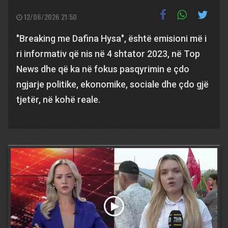
12/06/2026 21:50
"Breaking me Dafina Hysa", është emisioni më i
ri informativ që nis në 4 shtator 2023, në Top
News dhe që ka në fokus pasqyrimin e çdo
ngjarje politike, ekonomike, sociale dhe çdo gjë
tjetër, në kohë reale.