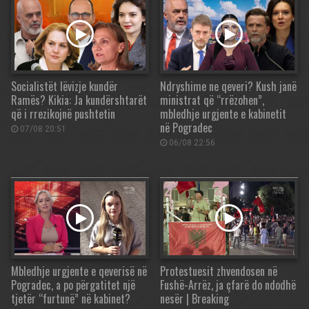
Socialistët lëvizje kundër
Ndryshime ne qeveri? Kush janë
Ramës? Kikia: Ja kundërshtarët
ministrat që “rrëzohen”,
që i rrezikojnë pushtetin
mbledhje urgjente e kabinetit
në Pogradec
07/08 20:51
06/08 22:56
Mbledhje urgjente e qeverisë në
Protestuesit zhvendosen në
Pogradec, a po përgatitet një
Fushë-Arrëz, ja çfarë do ndodhë
tjetër “furtunë” në kabinet?
nesër | Breaking