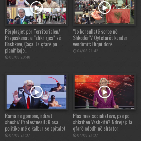
Përplasjet për Territorialen/
“Jo konsullatë serbe në
Prapaskenat e “shkrirjes” së
Shkodër”/ Qytetarët kundër
Bashkive, Çaça: Ja çfarë po
vendimit: Hiqni dorë!
planifikojë..
04/08 21:42
05/08 20:48
Rama në gomone, ndizet
Plas mes socialistëve, pse po
sheshi/ Protestuesit: Klasa
shkrihen Vashkitë? Ndrejaj: Ja
politike më e kalbur se spitalet
çfarë ndodh në shtator!
04/08 21:37
04/08 21:37