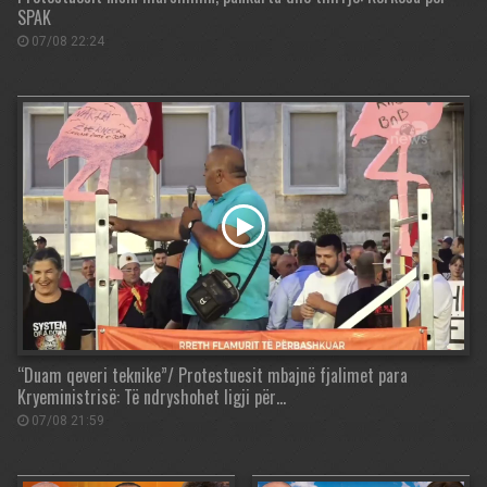
SPAK
07/08 22:24
“Duam qeveri teknike”/ Protestuesit mbajnë fjalimet para
Kryeministrisë: Të ndryshohet ligji për…
07/08 21:59