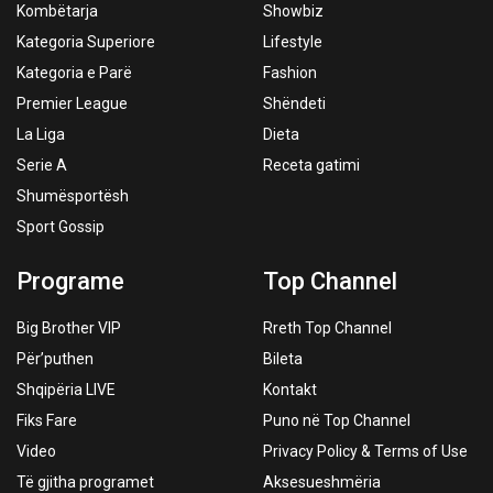
Kombëtarja
Showbiz
Kategoria Superiore
Lifestyle
Kategoria e Parë
Fashion
Premier League
Shëndeti
La Liga
Dieta
Serie A
Receta gatimi
Shumësportësh
Sport Gossip
Programe
Top Channel
Big Brother VIP
Rreth Top Channel
Për’puthen
Bileta
Shqipëria LIVE
Kontakt
Fiks Fare
Puno në Top Channel
Video
Privacy Policy & Terms of Use
Të gjitha programet
Aksesueshmëria