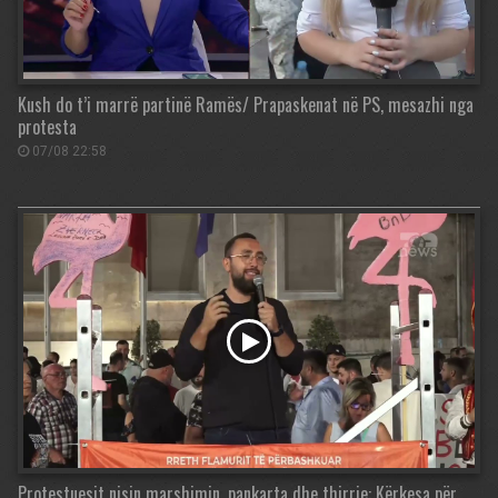
Kush do t’i marrë partinë Ramës/ Prapaskenat në PS, mesazhi nga
protesta
07/08 22:58
Protestuesit nisin marshimin, pankarta dhe thirrje: Kërkesa për