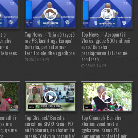
t e
Top News – ‘Ulja në tryezë
Top News – ‘Aeroporti i
erisha
me PS, kusht nga Europa’
Vlorës, gjobë 500 milionë
in e
Berisha, për reformën
euro.’ Berisha
htetueses
territoriale dhe zgjedhore
paralajmëron faturën në
arbitrazh
05/08 14:29
05/08 14:29
yemadhi i
Top Channel/ Berisha
Top Channel/ Berisha:
hës me
sërish në SPAK! Kreu i PD
Zbatoni vendimet e
toj që me
në Prokurori, në zbatim të
gjykatave. Kreu i PD
por…
masës “detyrim paraqitje”
Komenton protestat për