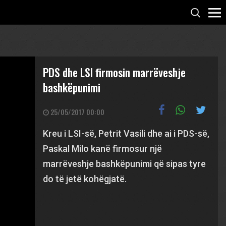
PDS dhe LSI firmosin marrëveshje
bashkëpunimi
25/05/2017 00:00
Kreu i LSI-së, Petrit Vasili dhe ai i PDS-së,
Paskal Milo kanë firmosur një
marrëveshje bashkëpunimi që sipas tyre
do të jetë kohëgjatë.