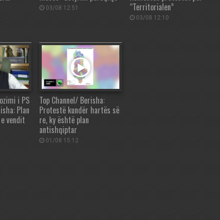
“Territorialen”
03/08 12:51
03/08 12:10
ozimi i PS
Top Channel/ Berisha:
isha: Plan
Protestë kundër hartës së
 e vendit
re, ky është plan
antishqiptar
01/08 15:12