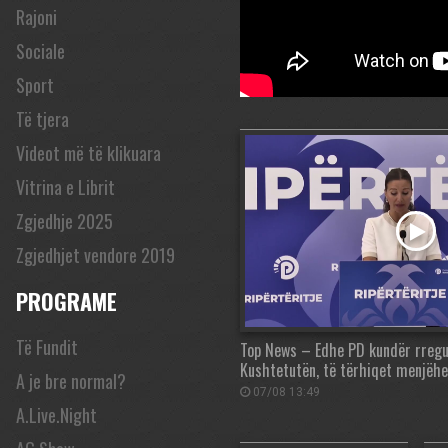
Rajoni
Sociale
Sport
Të tjera
Videot më të klikuara
Vitrina e Librit
Zgjedhje 2025
Zgjedhjet vendore 2019
PROGRAME
Të Fundit
Top News – Edhe PD kundër rregul
Kushtetutën, të tërhiqet menjëhe
A je bre normal?
07/08 13:49
A.Live.Night