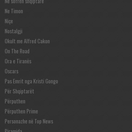
Në sofrën shqiptare
Ne Timon
Niçe
Nostalgji
Okult me Alfred Cakon
On The Road
Ora e Tiranës
Oscars
Pas Emrit nga Kristi Gongo
Për Shqiptarët
Përputhen
Përputhen Prime
Personazhe në Top News
Piramida