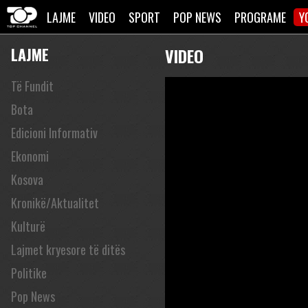
LAJME
VIDEO
SPORT
POP NEWS
PROGRAME
Y
LAJME
VIDEO
Të Fundit
Bota
Edicioni Informativ
Ekonomi
Kosova
Kronikë/Aktualitet
Kulturë
Lajmet kryesore të ditës
Politike
Pop News