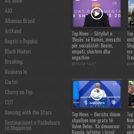
AG Show
AJO
Albanian Brand
ArtKand
Top News – Shtyllat e
Top
‘Besës’ së Ramës, mesazhi
amb
Bagëti e Bujqësi
për socialistët: Besim,
Shq
Black Histori
empati, shërbim dhe
me 
angazhim
Tru
Breaking
06/08 14:27
06
Business In
Cartel
Cherry on Top
CUT
Dancing with the Stars
Top News – Berisha dënon
Top
shpalljen non-grata të
Nuk
Destinacionet e Pazbuluara
Valon Beles. ‘Ka denoncuar
Jo 
të Shqipërisë
Ramën, luftëtar i lirisë’
për