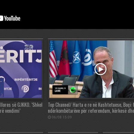
lores së GJKKO. ‘Shkel
Top Channel/ Harta e re në Kushtetuese, Boçi
rë vendimi’
ndërkombëtarëve për referendum, kërkesë dh
06/08 15:09