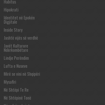
Habitus
Hipokrati
Identitet në Epokën
Digjitale
Inside Story
Jashtë vijës së verdhë
Javët Kulturore
Ndërkombëtare
Lindje Perëndim
Lufta e Nuseve
Mirë se vini në Shqipëri
Mysafiri
Në Shtëpi Te Re
Në Shtëpinë Tonë