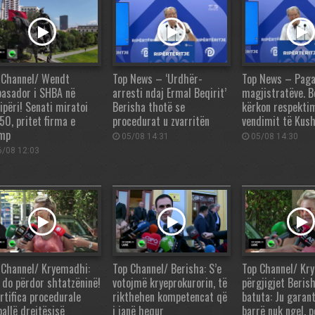
 Channel/ Wendt
Top News – ‘Urdhër-
Top News – Paga
asador i SHBA në
arresti ndaj Ermal Beqirit’
magjistratëve. B
ipëri! Senati miratoi
Berisha thotë se
kërkon respektim
50, pritet firma e
procedurat u zvarritën
vendimit të Kus
mp
05/08 14:31
05/08 14:30
/08 12:03
 Channel/ Kryemadhi:
Top Channel/ Berisha: S’e
Top Channel/ Kr
 do përdor shtatzëninë!
votojmë kryeprokurorin, të
përgjigjet Beris
artifica procedurale
rikthehen kompetencat që
batuta: Ju garan
ballë drejtësisë
i janë hequr
barrë nuk ngel, 