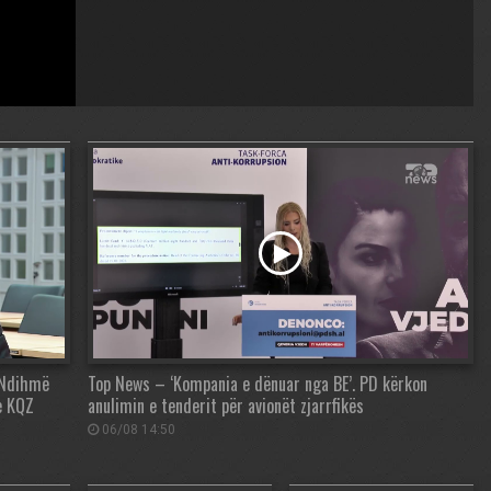
: Ndihmë
Top News – ‘Kompania e dënuar nga BE’. PD kërkon
e KQZ
anulimin e tenderit për avionët zjarrfikës
06/08 14:50