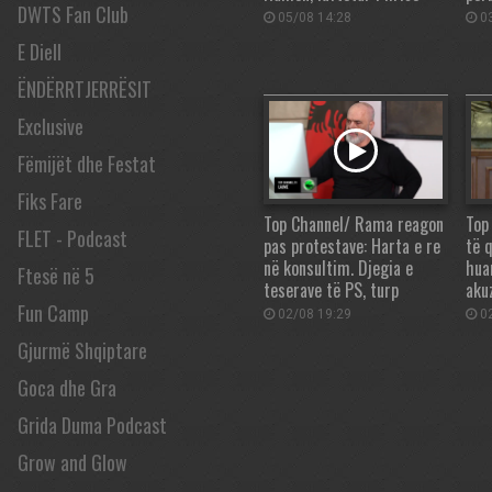
DWTS Fan Club
05/08 14:28
03
E Diell
ËNDËRRTJERRËSIT
Exclusive
Fëmijët dhe Festat
Fiks Fare
Top Channel/ Rama reagon
Top
FLET - Podcast
pas protestave: Harta e re
të q
në konsultim. Djegia e
hua
Ftesë në 5
teserave të PS, turp
aku
Fun Camp
02/08 19:29
02
Gjurmë Shqiptare
Goca dhe Gra
Grida Duma Podcast
Grow and Glow