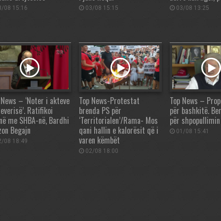
/08 15:16
03/08 15:15
03/08 13:25
 News – ‘Noter i akteve
Top News-Protestat
Top News – Prop
everisë’. Ratifikoi
brenda PS për
për bashkitë. Ber
në me SHBA-në, Bardhi
‘Territorialen’/Rama- Mos
për shpopullimin
zon Begajn
qani hallin e kalorësit që i
01/08 15:41
varen këmbët
/08 18:49
02/08 18:00