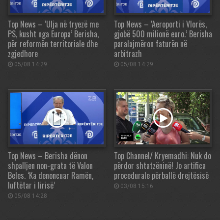
Top News – ‘Ulja në tryezë me
Top News – ‘Aeroporti i Vlorës,
PS, kusht nga Europa’ Berisha,
gjobë 500 milionë euro.’ Berisha
për reformën territoriale dhe
paralajmëron faturën në
zgjedhore
arbitrazh
05/08 14:29
05/08 14:29
Top News – Berisha dënon
Top Channel/ Kryemadhi: Nuk do
shpalljen non-grata të Valon
përdor shtatzëninë! Jo artifica
Beles. ‘Ka denoncuar Ramën,
procedurale përballë drejtësisë
luftëtar i lirisë’
03/08 15:16
05/08 14:28