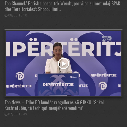
Top Channel/ Berisha beson tek Wendt, por vijon sulmet ndaj SPAK
dhe ‘Territoriales’: Shpopullimi…
08/08 15:10
Top News – Edhe PD kundër rregullores së GJKKO. ‘Shkel
Kushtetutën, të tërhiqet menjëherë vendimi’
07/08 13:49