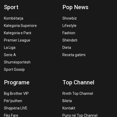
Sport
Pop News
Kombëtarja
Showbiz
Kategoria Superiore
Lifestyle
Kategoria e Parë
Fashion
Premier League
Shëndeti
La Liga
Dieta
Serie A
Receta gatimi
Shumësportësh
Sport Gossip
Programe
Top Channel
Big Brother VIP
Rreth Top Channel
Për’puthen
Bileta
Shqipëria LIVE
Kontakt
Fiks Fare
Puno në Top Channel