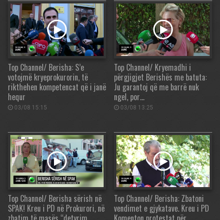
Top Channel/ Berisha: S’e
Top Channel/ Kryemadhi i
votojmë kryeprokurorin, të
përgjigjet Berishës me batuta:
rikthehen kompetencat që i janë
Ju garantoj që me barrë nuk
hequr
ngel, por…
03/08 15:15
03/08 13:25
Top Channel/ Berisha sërish në
Top Channel/ Berisha: Zbatoni
SPAK! Kreu i PD në Prokurori, në
vendimet e gjykatave. Kreu i PD
zbatim të masës “detyrim
Komenton protestat për