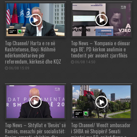
Top Channel/ Harta e re në
Top News – ‘Kompania e dënuar
Kushtetuese, Boçi: Ndihmë
nga BE’. PD kërkon anulimin e
ndërkombëtarëve për
tenderit për avionët zjarrfikës
referendum, kërkesë dhe KQZ
06/08 14:50
06/08 15:09
Top News – Shtyllat e ‘Besës’ së
Top Channel/ Wendt ambasador
Ramës, mesazhi për socialistët:
i SHBA në Shqipëri! Senati