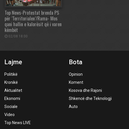
Top News-Protestat brenda PS
për ‘Territorialen’/Rama- Mos
qani hallin e kalorësit që i varen
këmbët
02/08 18:00
Lajme
Bota
Politikë
Opinion
Kronikë
Koment
Aktualitet
Kosova dhe Rajoni
Ekonomi
Shkencë dhe Teknologji
Sociale
Auto
Video
Top News LIVE