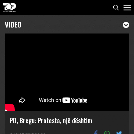
VIDEO
PD, Bregu: Protesta, një dështim