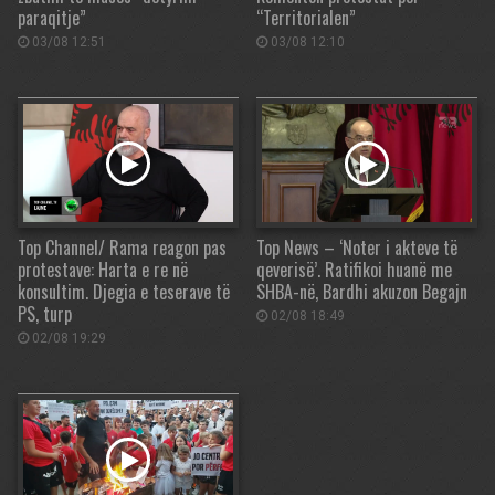
paraqitje”
“Territorialen”
03/08 12:51
03/08 12:10
Top Channel/ Rama reagon pas
Top News – ‘Noter i akteve të
protestave: Harta e re në
qeverisë’. Ratifikoi huanë me
konsultim. Djegia e teserave të
SHBA-në, Bardhi akuzon Begajn
PS, turp
02/08 18:49
02/08 19:29