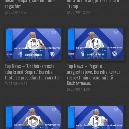
Besim, empati, shërbim dhe
miratoi me 50, pritet firma e
angazhim
Trump
06/08 14:27
06/08 12:03
Top News – ‘Urdhër-arresti
Top News – Pagat e
ndaj Ermal Beqirit’ Berisha
magjistratëve. Berisha kërkon
thotë se procedurat u zvarritën
respektimin e vendimit të
Kushtetueses
05/08 14:31
05/08 14:30