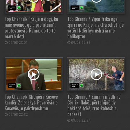
Top Channel/ “Kruja u dogj, ku
Top Channel/ Vijon frika nga
janë avionët që u premtuan”,
zjarri në Krujë, riaktivizohet një
protestuesit: Rama, do të të
vatër! Ndërhyn ushtria me
marrë deti
helikopter
09/08 23:01
09/08 22:33
Top Channel/ Shqipëri-Kosovë
Top Channel/ Zjarri i madh në
kundër Zelenskyt: Pavarësia e
Cërrik, flakët përfshijnë dy
Kosovës, e pakthyeshme
hektarë tokë, rrezikoheshin
banesat
09/08 22:32
09/08 22:24