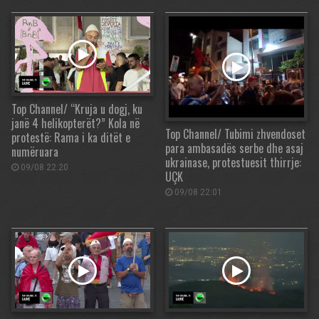
Top Channel/ “Kruja u dogj, ku
janë 4 helikopterët?” Kola në
Top Channel/ Tubimi zhvendoset
protestë: Rama i ka ditët e
para ambasadës serbe dhe asaj
numëruara
ukrainase, protestuesit thirrje:
09/08 22:20
UÇK
09/08 22:01