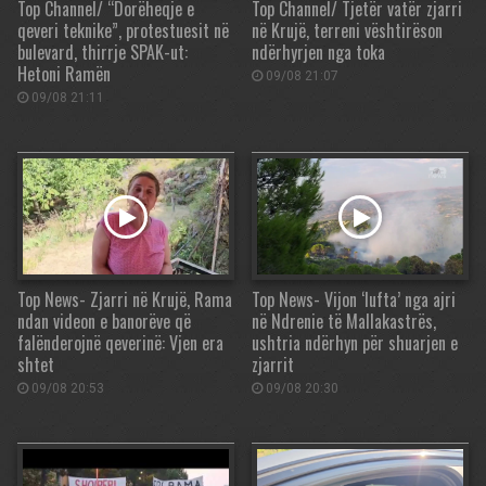
Top Channel/ “Dorëheqje e
Top Channel/ Tjetër vatër zjarri
qeveri teknike”, protestuesit në
në Krujë, terreni vështirëson
bulevard, thirrje SPAK-ut:
ndërhyrjen nga toka
Hetoni Ramën
09/08 21:07
09/08 21:11
Top News- Zjarri në Krujë, Rama
Top News- Vijon ‘lufta’ nga ajri
ndan videon e banorëve që
në Ndrenie të Mallakastrës,
falënderojnë qeverinë: Vjen era
ushtria ndërhyn për shuarjen e
shtet
zjarrit
09/08 20:53
09/08 20:30