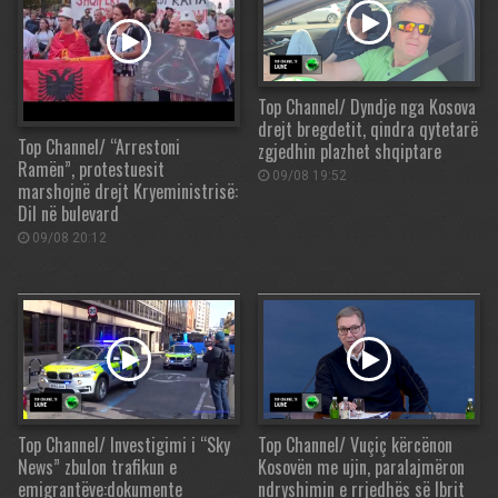
Top Channel/ Dyndje nga Kosova
drejt bregdetit, qindra qytetarë
Top Channel/ “Arrestoni
zgjedhin plazhet shqiptare
Ramën”, protestuesit
09/08 19:52
marshojnë drejt Kryeministrisë:
Dil në bulevard
09/08 20:12
Top Channel/ Investigimi i “Sky
Top Channel/ Vuçiç kërcënon
News” zbulon trafikun e
Kosovën me ujin, paralajmëron
emigrantëve:dokumente
ndryshimin e rrjedhës së Ibrit