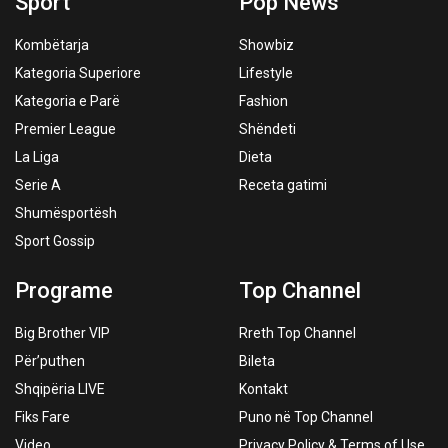
Sport
Pop News
Kombëtarja
Showbiz
Kategoria Superiore
Lifestyle
Kategoria e Parë
Fashion
Premier League
Shëndeti
La Liga
Dieta
Serie A
Receta gatimi
Shumësportësh
Sport Gossip
Programe
Top Channel
Big Brother VIP
Rreth Top Channel
Për’puthen
Bileta
Shqipëria LIVE
Kontakt
Fiks Fare
Puno në Top Channel
Video
Privacy Policy & Terms of Use