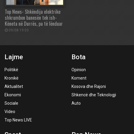
Top News- Shkëndija elektrike
shkrumbon banesën tek ish-
Këneta në Durrës, pa të lënduar
09/08 19:03
Lajme
Bota
Politikë
Opinion
Kronikë
Koment
Aktualitet
Kosova dhe Rajoni
Ekonomi
Shkencë dhe Teknologji
Sociale
Auto
Video
Top News LIVE