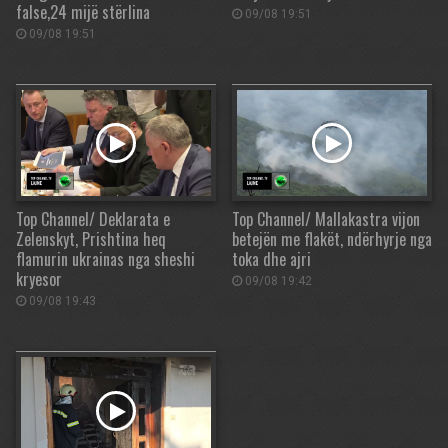
false,24 mijë stërlina
09/08 19:51
09/08 19:51
Top Channel/ Deklarata e
Top Channel/ Mallakastra vijon
Zelenskyt, Prishtina heq
betejën me flakët, ndërhyrje nga
flamurin ukrainas nga sheshi
toka dhe ajri
kryesor
09/08 19:42
09/08 19:43