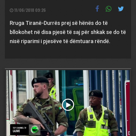
11/06/2018 09:26
Rruga Tiranë-Durrës prej së hënës do të
bllokohet në disa pjesë të saj për shkak se do të
nisë riparimi i pjesëve të dëmtuara rëndë.