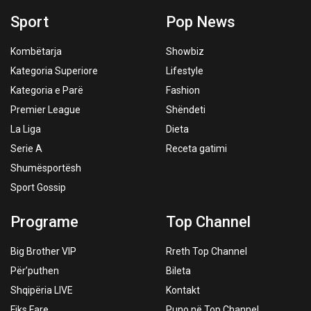
Sport
Pop News
Kombëtarja
Showbiz
Kategoria Superiore
Lifestyle
Kategoria e Parë
Fashion
Premier League
Shëndeti
La Liga
Dieta
Serie A
Receta gatimi
Shumësportësh
Sport Gossip
Programe
Top Channel
Big Brother VIP
Rreth Top Channel
Për’puthen
Bileta
Shqipëria LIVE
Kontakt
Fiks Fare
Puno në Top Channel