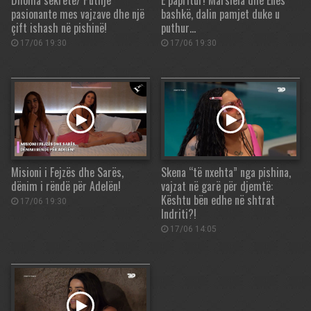
Dhoma sekrete/ Puthje
E papritur! Marsiela dhe Enes
pasionante mes vajzave dhe një
bashkë, dalin pamjet duke u
çift ishash në pishinë!
puthur…
17/06 19:30
17/06 19:30
Misioni i Fejzës dhe Sarës,
Skena “të nxehta” nga pishina,
dënim i rëndë për Adelën!
vajzat në garë për djemtë:
Kështu bën edhe në shtrat
17/06 19:30
Indriti?!
17/06 14:05