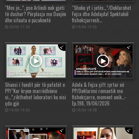
“Mos je…”, pse Arlindi nuk gjeti
“Shoku yt i jetës…”/Deklarohet
të dashur? Përplasja me Danjën
Fejza dhe Adelajda! Spektakël
dhe situata e pazakontë
fishekzjarresh…
25/06 11:33
19/06 19:30
Shansi i fundit për të pafatët e
Adela & Fejza çift zyrtar në
PP/“Kur kryen marrëdhënie
PP/Deklarimi romantik me
si…”,rikthehet laboratori ku nisi
fishekzjarre, moment unik…-
çdo gjë
Ep.198, 19/06/2026
19/06 19:30
19/06 18:38