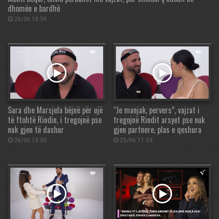
dhomën e bardhë
26/06 10:56
Sara dhe Marsjela bëjnë për ujë
“Je manjak, pervers”, vajzat i
të ftohtë Rindin, i tregojnë pse
tregojnë Rindit arsyet pse nuk
nuk gjen të dashur
gjen partnere, plas e qeshura
26/06 10:55
25/06 11:34