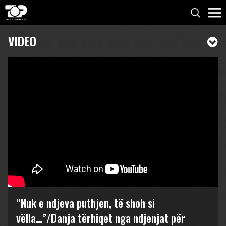
VIDEO
“Nuk e ndjeva puthjen, të shoh si
vëlla…”/Danja tërhiqet nga ndjenjat për