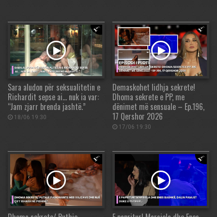
Sara aludon për seksualitetin e
Demaskohet lidhja sekrete!
Richardit sepse ai… nuk ia var:
Dhoma sekrete e PP, me
“Jam zjarr brenda jashtë.”
dënimet më sensuale – Ep.196,
17 Qershor 2026
18/06 19:30
17/06 19:30