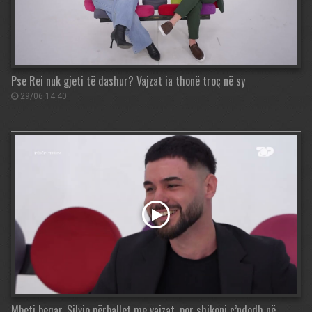
Pse Rei nuk gjeti të dashur? Vajzat ia thonë troç në sy
29/06 14:40
Mbeti beqar, Silvio përballet me vajzat, por shikoni ç’ndodh në