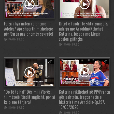
Fejza i hyn natën në dhomë
Ditët e fundit të shtatzanisë &
Adelës/ Ajo shpërthim xhelozie
ndarja me Arnoldin/Kthehet
për Sarën pas dhomës sekrete!
Katerina, biseda me Megin
zbulon gjithçka
19/06 18:30
18/06 19:30
“Do të të ha!” Dënimi i Vlorës,
Katerina rikthehet në PP/Pranon
t’i mësojë Rindit anglisht, por ai
gënjeshtrën, tregon fatin e
ka plane të tjera!
historisë me Arnoldin-Ep.197,
18/06/2026
18/06 19:30
18/06 19:30