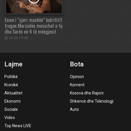
Esme i “çjerr maskën” Indritit/I
tregon Marsielës mesazhet e tij
dhe Sarës në 4 të mëngjesit
16/06 19:30
Lajme
Bota
Politikë
Opinion
Kronikë
Koment
Aktualitet
Kosova dhe Rajoni
Ekonomi
Shkencë dhe Teknologji
Sociale
Auto
Video
Top News LIVE