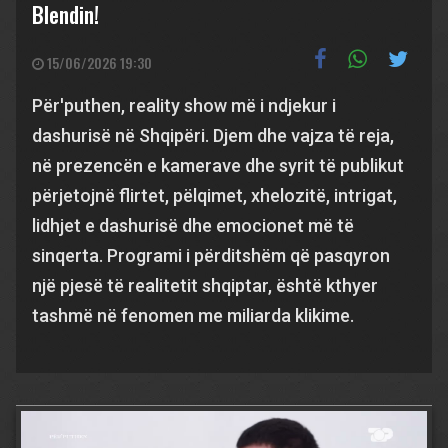
Blendin!
15/06/2026 19:30
Për'puthen, reality show më i ndjekur i
dashurisë në Shqipëri. Djem dhe vajza të reja,
në prezencën e kamerave dhe syrit të publikut
përjetojnë flirtet, pëlqimet, xhelozitë, intrigat,
lidhjet e dashurisë dhe emocionet më të
sinqerta. Programi i përditshëm që pasqyron
një pjesë të realitetit shqiptar, është kthyer
tashmë në fenomen me miliarda klikime.