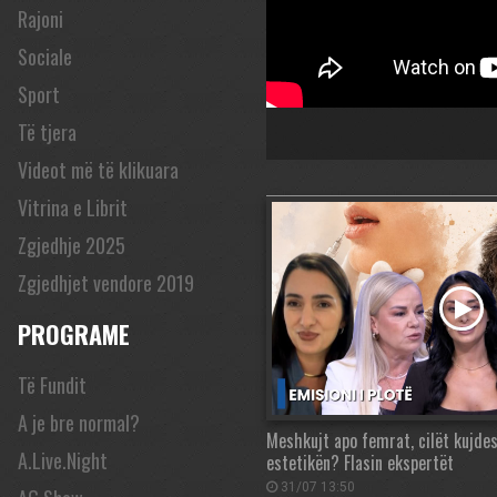
Rajoni
Sociale
Sport
Të tjera
Videot më të klikuara
Vitrina e Librit
Zgjedhje 2025
Zgjedhjet vendore 2019
PROGRAME
Të Fundit
A je bre normal?
Meshkujt apo femrat, cilët kujd
A.Live.Night
estetikën? Flasin ekspertët
31/07 13:50