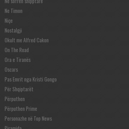
Në sofrën shqiptare
Ne Timon
Niçe
Nostalgji
Okult me Alfred Cakon
On The Road
Ora e Tiranës
Oscars
Pas Emrit nga Kristi Gongo
Për Shqiptarët
Përputhen
Përputhen Prime
Personazhe në Top News
Piramida