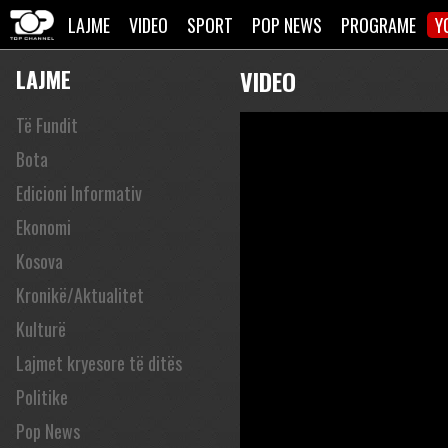
LAJME
VIDEO
SPORT
POP NEWS
PROGRAME
Y
LAJME
VIDEO
Të Fundit
Bota
Edicioni Informativ
Ekonomi
Kosova
Kronikë/Aktualitet
Kulturë
Lajmet kryesore të ditës
Politike
Pop News