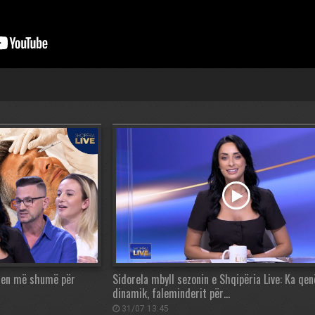
esen më shumë për
Sidorela mbyll sezonin e Shqipëria Live: Ka qe
dinamik, faleminderit për…
31/07 13:45