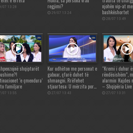
retet e errëta
Hoxha, sa persona vrau
tradita te chatg
regjimi?
njohën vip-at me
/07 13:28
bashkëshortet
29/07 13:24
28/07 13:49
shpenzojnë shqiptarët
Kur udhëton me personat e
“Kremi i duhur ë
pushime?!
gabuar, çfarë duhet të
rëndësishëm”, m
tinacionet ‘e çmendura’
shmangni. Rrëfehet
alarmin: Kujdes 
ato familjare
stjuartesa: U mërzita por…
– Shqipëria Live
/07 13:55
27/07 13:43
27/07 13:31