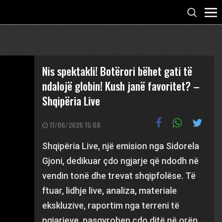
Nis spektakli! Botërori bëhet gati të
ndalojë globin! Kush janë favoritet? –
Shqipëria Live
11/06/2026 15:08
Shqipëria Live, një emision nga Sidorela
Gjoni, dedikuar çdo ngjarje që ndodh në
vendin tonë dhe trevat shqipfolëse. Të
ftuar, lidhje live, analiza, materiale
ekskluzive, raportim nga terreni të
ngjarjeve, pasqyrohen çdo ditë në orën