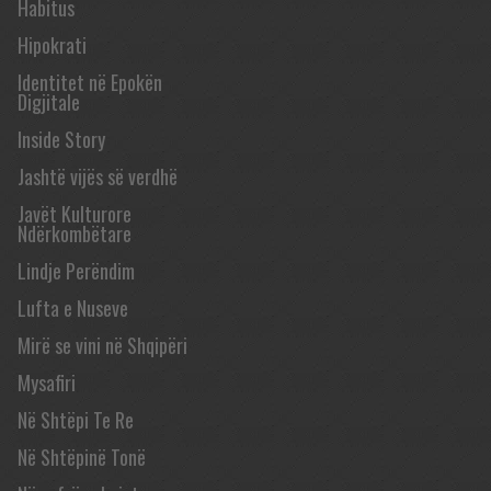
Habitus
Hipokrati
Identitet në Epokën
Digjitale
Inside Story
Jashtë vijës së verdhë
Javët Kulturore
Ndërkombëtare
Lindje Perëndim
Lufta e Nuseve
Mirë se vini në Shqipëri
Mysafiri
Në Shtëpi Te Re
Në Shtëpinë Tonë