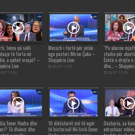
ti, tema që solli
Mesazh i fortë për jetën
“Po abuzon mjaft
plasje të forta në
nga pastori Miron Çako –
studio për aborti
dio, a quhet vrasje? –
Shqipëria Live
Është e drejta e
ipëria Live
dhe… – Shqipëria
30/07 13:50
/07 13:50
30/07 13:45
vdiq Enver Hoxha dhe
10 diktatorët më të egër
Dashuria, sa kan
leri? Të dhënat dhe
të historisë! Në listë Enver
ndryshuar mbles