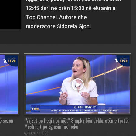
12:45 deri në orën 15:00 në ekranin e
Top Channel. Autore dhe
moderatore:Sidorela Gjoni
në sezon
“Vajzat po heqin brinjët” Shapku bën deklaratën e fortë:
Meshkujt po zgjasin me hekur
31/07 13:30