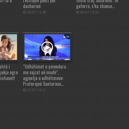
pt?Si u
recitojnë poezi për
thotë troç Sidorelës: Je
dashurinë
gaforre, s’ka shanse…
28/07 13:48
28/07 13:32
shtë i
“Udhëtimet e çmendura
jekja ngre
me vajzat në modë”,
nishanet!
agjentja e udhëtimeve:
Preferojnë Santorinin…
27/07 13:11