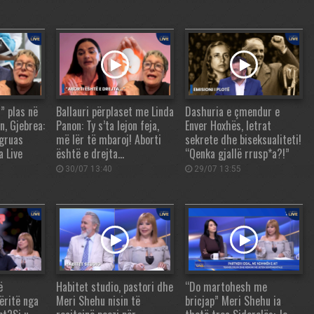
” plas në
Ballauri përplaset me Linda
Dashuria e çmendur e
n, Gjebrea:
Panon: Ty s’ta lejon feja,
Enver Hoxhës, letrat
 gruas
më lër të mbaroj! Aborti
sekrete dhe biseksualiteti!
 Live
është e drejta…
“Qenka gjallë rrusp*a?!”
30/07 13:40
29/07 13:55
ë
Habitet studio, pastori dhe
“Do martohesh me
ëritë nga
Meri Shehu nisin të
bricjap” Meri Shehu ia