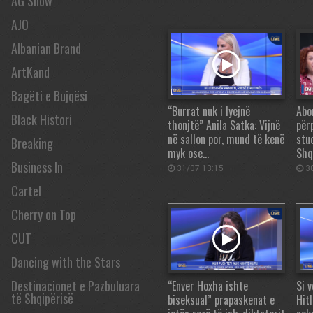
AG Show
AJO
Albanian Brand
ArtKand
Bagëti e Bujqësi
“Burrat nuk i lyejnë
Abor
Black Histori
thonjtë” Anila Satka: Vijnë
për
në sallon por, mund të kenë
stu
Breaking
myk ose…
Shq
Business In
31/07 13:15
30
Cartel
Cherry on Top
CUT
Dancing with the Stars
Destinacionet e Pazbuluara
“Enver Hoxha ishte
Si 
të Shqipërisë
biseksual” prapaskenat e
Hit