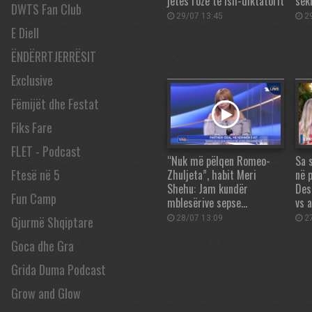
jetës rozë të ish-diktatorit
sek
DWTS Fan Club
29/07 13:45
29
E Diell
ËNDËRRTJERRËSIT
Exclusive
Fëmijët dhe Festat
Fiks Fare
FLET - Podcast
“Nuk më pëlqen Romeo-
Sa 
Ftesë në 5
Zhuljeta”, habit Meri
në 
Shehu: Jam kundër
Des
Fun Camp
mblesërive sepse…
vs 
Gjurmë Shqiptare
28/07 13:09
27
Goca dhe Gra
Grida Duma Podcast
Grow and Glow