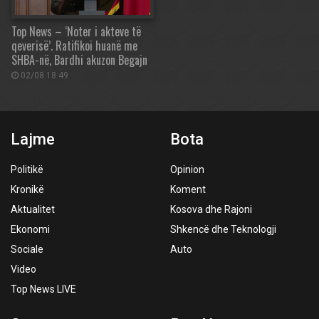
Top News – ‘Noter i akteve të
qeverisë’. Ratifikoi huanë me
SHBA-në, Bardhi akuzon Begajn
02/08 18:49
Lajme
Bota
Politikë
Opinion
Kronikë
Koment
Aktualitet
Kosova dhe Rajoni
Ekonomi
Shkencë dhe Teknologji
Sociale
Auto
Video
Top News LIVE