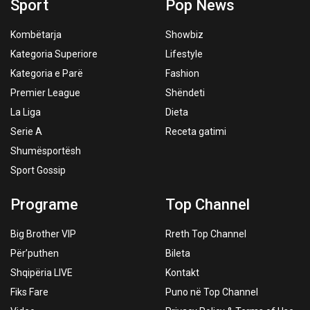
Sport
Pop News
Kombëtarja
Showbiz
Kategoria Superiore
Lifestyle
Kategoria e Parë
Fashion
Premier League
Shëndeti
La Liga
Dieta
Serie A
Receta gatimi
Shumësportësh
Sport Gossip
Programe
Top Channel
Big Brother VIP
Rreth Top Channel
Për’puthen
Bileta
Shqipëria LIVE
Kontakt
Fiks Fare
Puno në Top Channel