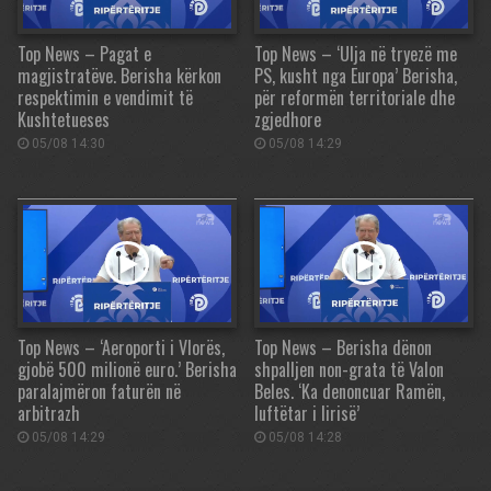
Top News – Pagat e
Top News – ‘Ulja në tryezë me
magjistratëve. Berisha kërkon
PS, kusht nga Europa’ Berisha,
respektimin e vendimit të
për reformën territoriale dhe
Kushtetueses
zgjedhore
05/08 14:30
05/08 14:29
Top News – ‘Aeroporti i Vlorës,
Top News – Berisha dënon
gjobë 500 milionë euro.’ Berisha
shpalljen non-grata të Valon
paralajmëron faturën në
Beles. ‘Ka denoncuar Ramën,
arbitrazh
luftëtar i lirisë’
05/08 14:29
05/08 14:28