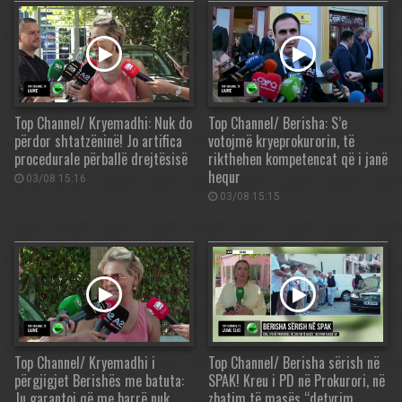
Top Channel/ Kryemadhi: Nuk do
Top Channel/ Berisha: S’e
përdor shtatzëninë! Jo artifica
votojmë kryeprokurorin, të
procedurale përballë drejtësisë
rikthehen kompetencat që i janë
hequr
03/08 15:16
03/08 15:15
Top Channel/ Kryemadhi i
Top Channel/ Berisha sërish në
përgjigjet Berishës me batuta:
SPAK! Kreu i PD në Prokurori, në
Ju garantoj që me barrë nuk
zbatim të masës “detyrim