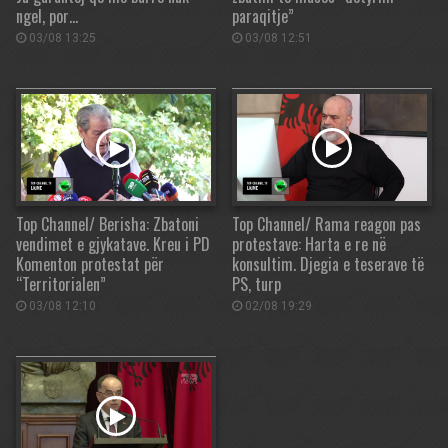
ngel, por…
paraqitje”
03/08 13:25
03/08 12:51
Top Channel/ Berisha: Zbatoni
Top Channel/ Rama reagon pas
vendimet e gjykatave. Kreu i PD
protestave: Harta e re në
Komenton protestat për
konsultim. Djegia e teserave të
“Territorialen”
PS, turp
03/08 12:10
02/08 19:29