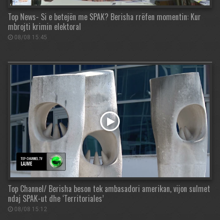
Top News- Si e betejën me SPAK? Berisha rrëfen momentin: Kur
mbrojti krimin elektoral
08/08 15:45
Top Channel/ Berisha beson tek ambasadori amerikan, vijon sulmet
ndaj SPAK-ut dhe ‘Territoriales’
08/08 15:12