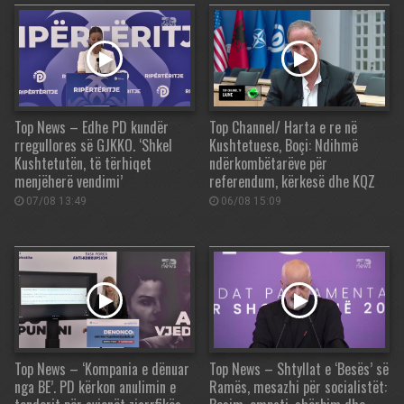
Top News – Edhe PD kundër
Top Channel/ Harta e re në
rregullores së GJKKO. ‘Shkel
Kushtetuese, Boçi: Ndihmë
Kushtetutën, të tërhiqet
ndërkombëtarëve për
menjëherë vendimi’
referendum, kërkesë dhe KQZ
07/08 13:49
06/08 15:09
Top News – ‘Kompania e dënuar
Top News – Shtyllat e ‘Besës’ së
nga BE’. PD kërkon anulimin e
Ramës, mesazhi për socialistët: