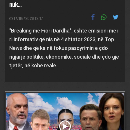
nuk…
17/06/2026 12:17
"Breaking me Fiori Dardha", është emisioni më i
ri informativ që nis në 4 shtator 2023, në Top
News dhe që ka në fokus pasqyrimin e çdo
ngjarje politike, ekonomike, sociale dhe çdo gjë
tjetër, në kohë reale.