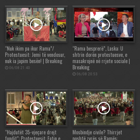
“Nuk ikim pa ikur Rama”/
“Rama besprerë”, Laska: U
Protestuesit: Jemi të vendosur,
shtrin dorën protestuesve, e
nuk ia japim besën! | Breaking
masakrojnë në rrjete sociale |
Breaking
06/08 21:40
06/08 20:53
“Hajdutët 35-vjeçare drejt
Mosbindje civile? Thirrjet
fundit”: Protestuesit: Fatin e
poshtë zyrës së Ramës: