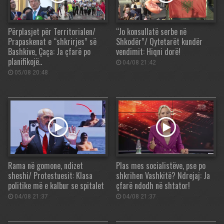
Përplasjet për Territorialen/
“Jo konsullatë serbe në
Prapaskenat e “shkrirjes” së
Shkodër”/ Qytetarët kundër
Bashkive, Çaça: Ja çfarë po
vendimit: Hiqni dorë!
planifikojë..
04/08 21:42
05/08 20:48
Rama në gomone, ndizet
Plas mes socialistëve, pse po
sheshi/ Protestuesit: Klasa
shkrihen Vashkitë? Ndrejaj: Ja
politike më e kalbur se spitalet
çfarë ndodh në shtator!
04/08 21:37
04/08 21:37