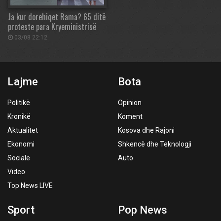
Ja kur dorehiqet Rama? 65 ditë
proteste para Kryeministrisë
03/08 22:12
Lajme
Bota
Politikë
Opinion
Kronikë
Koment
Aktualitet
Kosova dhe Rajoni
Ekonomi
Shkencë dhe Teknologji
Sociale
Auto
Video
Top News LIVE
Sport
Pop News