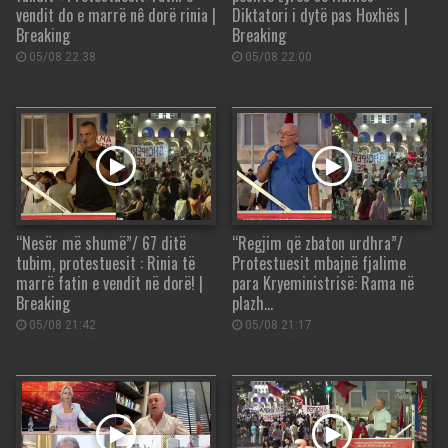
vendit do e marrë nê dorë rinia |
Diktatori i dytë pas Hoxhës |
Breaking
Breaking
05/08 22:38
05/08 22:00
“Nesër më shumë”/ 67 ditë
“Regjim që zbaton urdhra”/
tubim, protestuesit : Rinia të
Protestuesit mbajnë fjalime
marrë fatin e vendit në dorë! |
para Kryeministrisë: Rama në
Breaking
plazh…
05/08 21:42
05/08 21:17