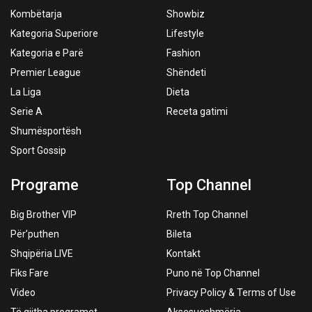
Kombëtarja
Showbiz
Kategoria Superiore
Lifestyle
Kategoria e Parë
Fashion
Premier League
Shëndeti
La Liga
Dieta
Serie A
Receta gatimi
Shumësportësh
Sport Gossip
Programe
Top Channel
Big Brother VIP
Rreth Top Channel
Për’puthen
Bileta
Shqipëria LIVE
Kontakt
Fiks Fare
Puno në Top Channel
Video
Privacy Policy & Terms of Use
Të gjitha programet
Aksesueshmëria