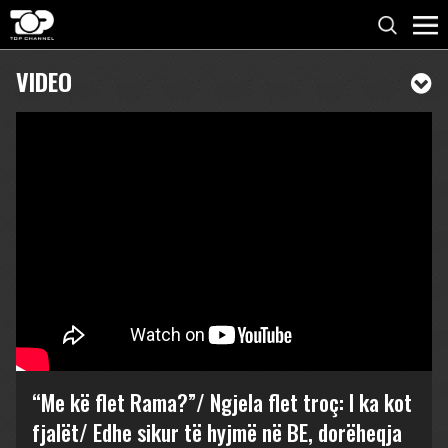
VIDEO
“Me kë flet Rama?”/ Ngjela flet troç: I ka kot
fjalët/ Edhe sikur të hyjmë në BE, dorëheqja