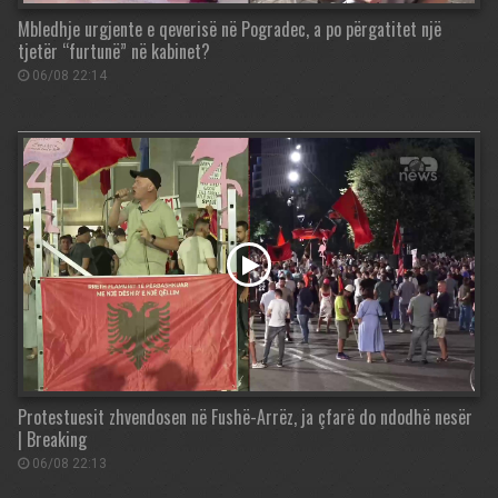
Mbledhje urgjente e qeverisë në Pogradec, a po përgatitet një
tjetër “furtunë” në kabinet?
06/08 22:14
Protestuesit zhvendosen në Fushë-Arrëz, ja çfarë do ndodhë nesër
| Breaking
06/08 22:13