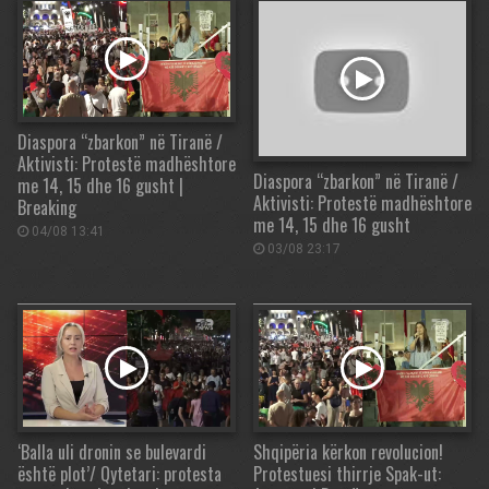
Diaspora “zbarkon” në Tiranë /
Aktivisti: Protestë madhështore
Diaspora “zbarkon” në Tiranë /
me 14, 15 dhe 16 gusht |
Aktivisti: Protestë madhështore
Breaking
me 14, 15 dhe 16 gusht
04/08 13:41
03/08 23:17
‘Balla uli dronin se bulevardi
Shqipëria kërkon revolucion!
është plot’/ Qytetari: protesta
Protestuesi thirrje Spak-ut: