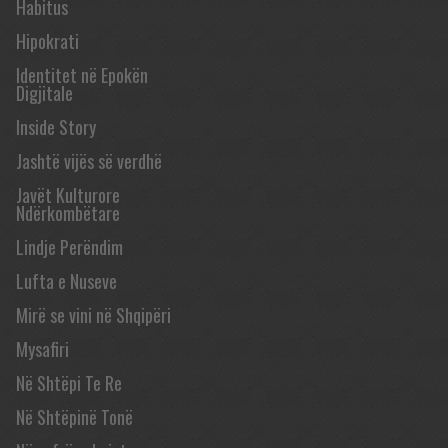
Habitus
Hipokrati
Identitet në Epokën
Digjitale
Inside Story
Jashtë vijës së verdhë
Javët Kulturore
Ndërkombëtare
Lindje Perëndim
Lufta e Nuseve
Mirë se vini në Shqipëri
Mysafiri
Në Shtëpi Te Re
Në Shtëpinë Tonë