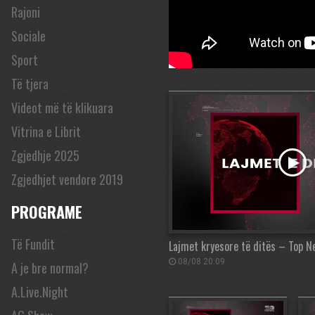
Rajoni
Sociale
Sport
Të tjera
Videot më të klikuara
Vitrina e Librit
Zgjedhje 2025
Zgjedhjet vendore 2019
PROGRAME
Të Fundit
Lajmet kryesore të ditës – Top 
08/08 20:09
A je bre normal?
A.Live.Night