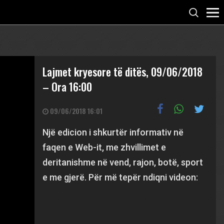
Lajmet kryesore të ditës, 09/06/2018
– Ora 16:00
09/06/2018 16:01
Një edicion i shkurtër informativ në
faqen e Web-it, me zhvillimet e
deritanishme në vend, rajon, botë, sport
e me gjerë. Për më tepër ndiqni videon: