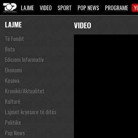
LAJME
VIDEO
SPORT
POP NEWS
PROGRAME
Y
LAJME
VIDEO
Të Fundit
Bota
Edicioni Informativ
Ekonomi
Kosova
Kronikë/Aktualitet
Kulturë
Lajmet kryesore të ditës
Politike
Pop News