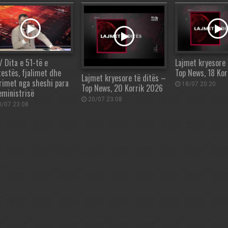
/ Dita e 51-të e
Lajmet kryesore 
testës, fjalimet dhe
Top News, 18 Ko
Lajmet kryesore të ditës –
rimet nga sheshi para
18/07 20:20
Top News, 20 Korrik 2026
eministrisë
20/07 23:08
/07 23:08