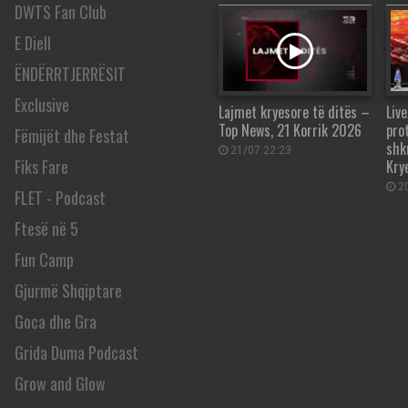
DWTS Fan Club
E Diell
ËNDËRRTJERRËSIT
Exclusive
Lajmet kryesore të ditës –
Live
Top News, 21 Korrik 2026
pro
Fëmijët dhe Festat
shk
21/07 22:23
Fiks Fare
Kry
20
FLET - Podcast
Ftesë në 5
Fun Camp
Gjurmë Shqiptare
Goca dhe Gra
Grida Duma Podcast
Grow and Glow