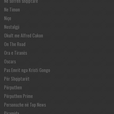
Në sofrën shqiptare
Ne Timon
Niçe
Nostalgji
Okult me Alfred Cakon
On The Road
Ora e Tiranës
Oscars
Pas Emrit nga Kristi Gongo
Për Shqiptarët
Përputhen
Përputhen Prime
Personazhe në Top News
Piramida