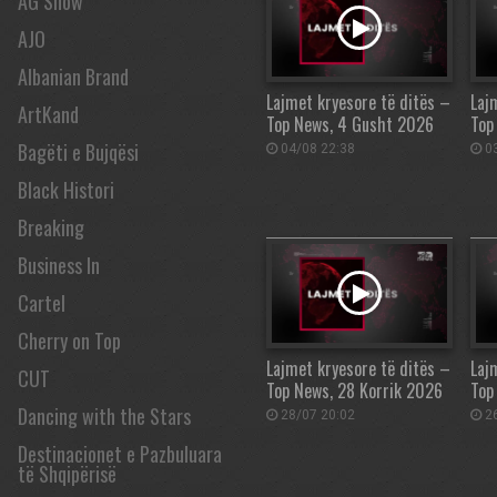
AG Show
AJO
Albanian Brand
Lajmet kryesore të ditës –
Laj
ArtKand
Top News, 4 Gusht 2026
Top
Bagëti e Bujqësi
04/08 22:38
03
Black Histori
Breaking
Business In
Cartel
Cherry on Top
Lajmet kryesore të ditës –
Laj
CUT
Top News, 28 Korrik 2026
Top
Dancing with the Stars
28/07 20:02
26
Destinacionet e Pazbuluara
të Shqipërisë