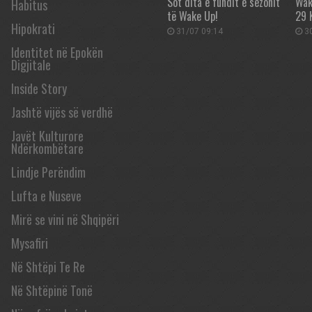
Sot dita e fundit e sezonit
Wak
Habitus
të Wake Up!
29 
Hipokrati
31/07 09:14
30
Identitet në Epokën
Digjitale
Inside Story
Jashtë vijës së verdhë
Javët Kulturore
Ndërkombëtare
Lindje Perëndim
Lufta e Nuseve
Mirë se vini në Shqipëri
Mysafiri
Në Shtëpi Te Re
Në Shtëpinë Tonë