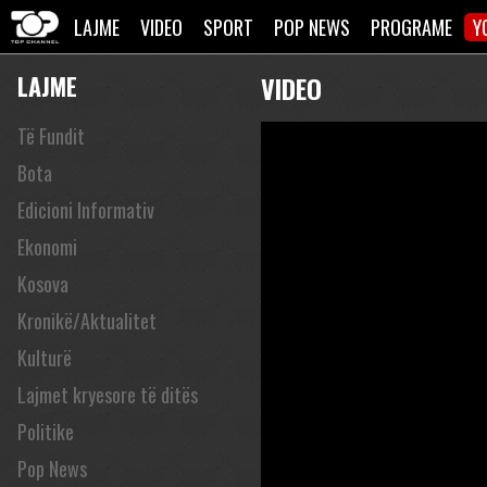
LAJME
VIDEO
SPORT
POP NEWS
PROGRAME
Y
LAJME
VIDEO
Të Fundit
Bota
Edicioni Informativ
Ekonomi
Kosova
Kronikë/Aktualitet
Kulturë
Lajmet kryesore të ditës
Politike
Pop News