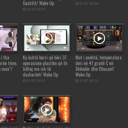
Gushtit/ Wake Up
31/07 09:36
31/07 09:37
 i tha
Ky është burri që bëri 37
Mot i nxehtë, temperatura
mrën time.
operacione plastike që të
deri në 41 gradë C në
e mua”/
lidhej me ish të
Shkodër dhe Elbasan!/
dashurën!/ Wake Up
Wake Up
31/07 09:21
31/07 09:15