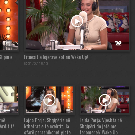
lipin e
Fituesit e lojërave sot në Wake Up!
31/07 10:13
 më
Lajda Porja: Shqipëria në
Lajda Porja: Vjeshta në
Arditit/
kthetrat e të nxehtit. Ja
Shqipëri do jetë me
çfarë parashikohet gjatë
fenomene!/ Wake Up