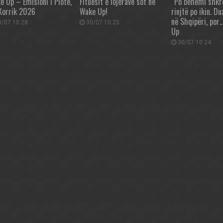
e Up – Emisioni i Plotë,
Fituesit e lojërave sot në
“Po bëhemi shkre
Korrik 2026
Wake Up!
rinjtë po ikin. Du
në Shqipëri, por
/07 10:28
30/07 10:25
Up
30/07 10:24