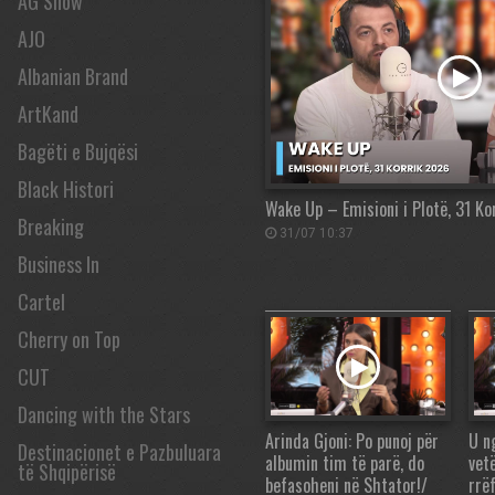
AG Show
AJO
Albanian Brand
ArtKand
Bagëti e Bujqësi
Black Histori
Wake Up – Emisioni i Plotë, 31 K
Breaking
31/07 10:37
Business In
Cartel
Cherry on Top
CUT
Dancing with the Stars
Arinda Gjoni: Po punoj për
U n
Destinacionet e Pazbuluara
albumin tim të parë, do
vet
të Shqipërisë
befasoheni në Shtator!/
rrëf