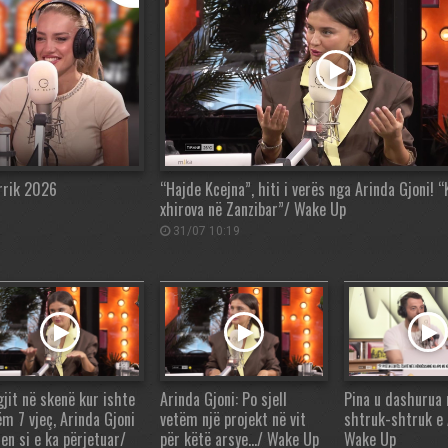
orrik 2026
“Hajde Kcejna”, hiti i verës nga Arinda Gjoni! “K
xhirova në Zanzibar”/ Wake Up
31/07 10:19
gjit në skenë kur ishte
Arinda Gjoni: Po sjell
Pina u dashurua
ëm 7 vjeç, Arinda Gjoni
vetëm një projekt në vit
shtruk-shtruk e 
en si e ka përjetuar/
për këtë arsye…/ Wake Up
Wake Up