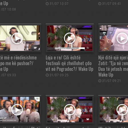
e Up
31/07 10:07
31/07 09:41
/07 10:08
të më e rëndësishme
Loja e re/ Cili është
Një ditë një njeri
apo me kë pushon?/
festivali që zhvillohet çdo
Zotit: “Eja në ze
e Up
vit në Pogradec?/ Wake Up
Dua të jetosh m
Wake Up
/07 09:33
31/07 09:25
31/07 09:21