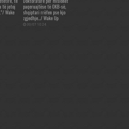
tëtirë, të
Doktoraturë për misionet
a të jetoj
paqeruajtëse të OKB-së,
…”/ Wake
shqiptari rrëfen pse kjo
zgjedhje…/ Wake Up
30/07 10:24