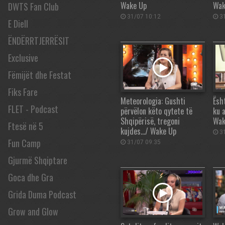
Wake Up
Wak
DWTS Fan Club
31/07 10:12
31
E Diell
ËNDËRRTJERRËSIT
Exclusive
Fëmijët dhe Festat
Fiks Fare
Meteorologia: Gushti
Ësh
FLET - Podcast
përvëlon këto qytete të
ku 
Shqipërisë, tregoni
Wak
Ftesë në 5
kujdes…/ Wake Up
31
Fun Camp
31/07 09:35
Gjurmë Shqiptare
Goca dhe Gra
Grida Duma Podcast
Grow and Glow