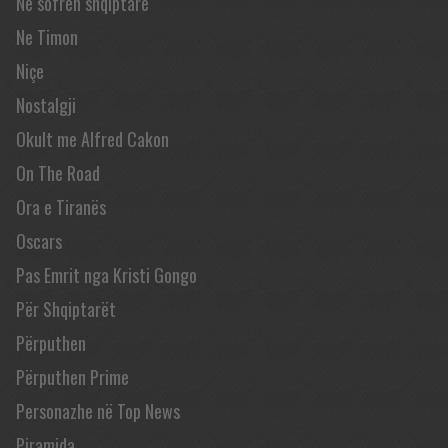
Në sofrën shqiptare
Ne Timon
Niçe
Nostalgji
Okult me Alfred Cakon
On The Road
Ora e Tiranës
Oscars
Pas Emrit nga Kristi Gongo
Për Shqiptarët
Përputhen
Përputhen Prime
Personazhe në Top News
Piramida