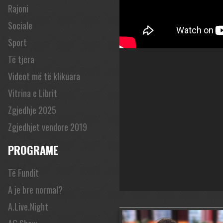
Rajoni
Sociale
Sport
Të tjera
Videot më të klikuara
Vitrina e Librit
Zgjedhje 2025
Zgjedhjet vendore 2019
PROGRAME
Të Fundit
A je bre normal?
A.Live.Night