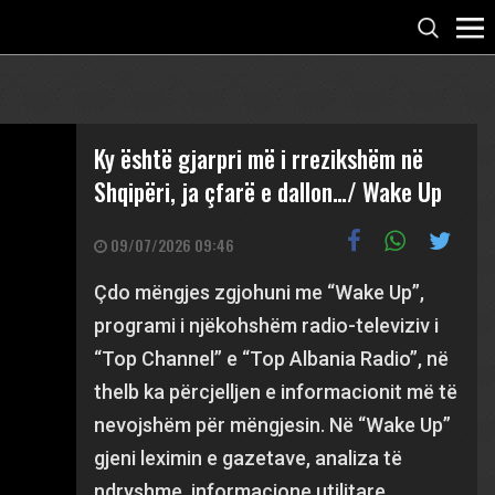
Ky është gjarpri më i rrezikshëm në
Shqipëri, ja çfarë e dallon…/ Wake Up
09/07/2026 09:46
Çdo mëngjes zgjohuni me “Wake Up”,
programi i njëkohshëm radio-televiziv i
“Top Channel” e “Top Albania Radio”, në
thelb ka përcjelljen e informacionit më të
nevojshëm për mëngjesin. Në “Wake Up”
gjeni leximin e gazetave, analiza të
ndryshme, informacione utilitare,