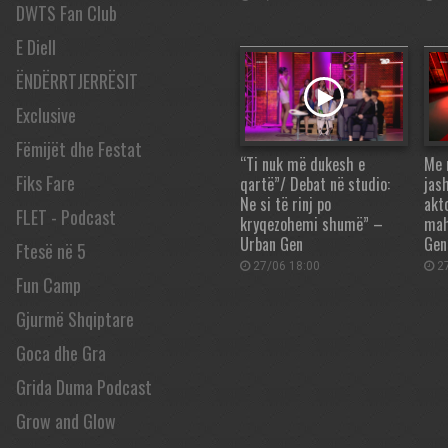
DWTS Fan Club
E Diell
ËNDËRRTJERRËSIT
Exclusive
Fëmijët dhe Festat
“Ti nuk më dukesh e
Me 
Fiks Fare
qartë”/ Debat në studio:
jas
Ne si të rinj po
akt
FLET - Podcast
kryqezohemi shumë” –
mah
Urban Gen
Gen
Ftesë në 5
27/06 18:00
27
Fun Camp
Gjurmë Shqiptare
Goca dhe Gra
Grida Duma Podcast
Grow and Glow