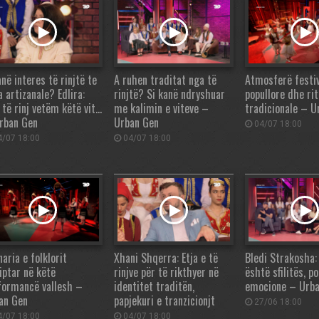
në interes të rinjtë te
A ruhen traditat nga të
Atmosferë festiv
 artizanale? Edlira:
rinjtë? Si kanë ndryshuar
popullore dhe ri
 të rinj vetëm këtë vit…
me kalimin e viteve –
tradicionale – U
rban Gen
Urban Gen
04/07 18:00
/07 18:00
04/07 18:00
aria e folklorit
Xhani Shqerra: Etja e të
Bledi Strakosha: 
iptar në këtë
rinjve për të rikthyer në
është sfilitës, 
formancë vallesh –
identitet traditën,
emocione – Urb
an Gen
papjekuri e tranzicionjt
27/06 18:00
/07 18:00
04/07 18:00