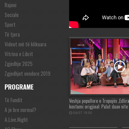
Rajoni
Sociale
Sport
Të tjera
Videot më të klikuara
Vitrina e Librit
Zgjedhje 2025
Zgjedhjet vendore 2019
PROGRAME
Të Fundit
Veshja popullore e Tropojës ,Edlir
kostumi origjinal: Palat duan vite
A je bre normal?
04/07 18:00
A.Live.Night