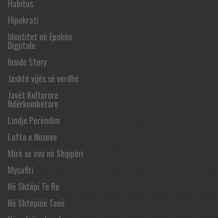
Habitus
Hipokrati
Identitet në Epokën
Digjitale
Inside Story
Jashtë vijës së verdhë
Javët Kulturore
Ndërkombëtare
Lindje Perëndim
Lufta e Nuseve
Mirë se vini në Shqipëri
Mysafiri
Në Shtëpi Te Re
Në Shtëpinë Tonë