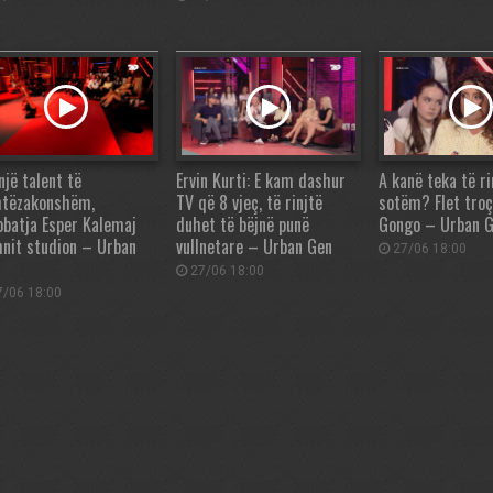
një talent të
Ervin Kurti: E kam dashur
A kanë teka të ri
htëzakonshëm,
TV që 8 vjeç, të rinjtë
sotëm? Flet troç
obatja Esper Kalemaj
duhet të bëjnë punë
Gongo – Urban 
nit studion – Urban
vullnetare – Urban Gen
27/06 18:00
27/06 18:00
/06 18:00