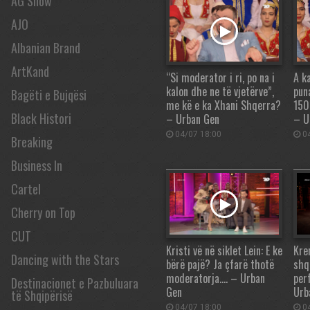
AG Show
AJO
Albanian Brand
ArtKand
“Si moderator i ri, po na i
A ka
kalon dhe ne të vjetërve”,
puna
Bagëti e Bujqësi
me kë e ka Xhani Shqerra?
150
Black Histori
– Urban Gen
– U
04/07 18:00
04
Breaking
Business In
Cartel
Cherry on Top
CUT
Kristi vë në siklet Lein: E ke
Kren
Dancing with the Stars
bërë pajë? Ja çfarë thotë
shq
moderatorja…. – Urban
per
Destinacionet e Pazbuluara
Gen
Urb
të Shqipërisë
04/07 18:00
04