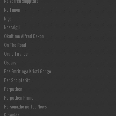
Në sofrën shqiptare
Ne Timon
Niçe
Nostalgji
Okult me Alfred Cakon
On The Road
Ora e Tiranës
Oscars
Pas Emrit nga Kristi Gongo
Për Shqiptarët
Përputhen
Përputhen Prime
Personazhe në Top News
Piramida