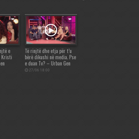
njtë e
Të rinjtë dhe etja për t’u
 Kristi
bërë dikushi në media. Pse
Gen
e duan Tv? – Urban Gen
27/06 18:00