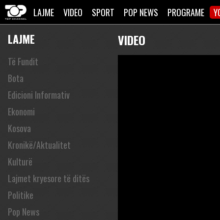
LAJME
VIDEO
SPORT
POP NEWS
PROGRAME
Y
LAJME
VIDEO
Të Fundit
Bota
Edicioni Informativ
Ekonomi
Kosova
Kronikë/Aktualitet
Kulturë
Lajmet kryesore të ditës
Politike
Pop News