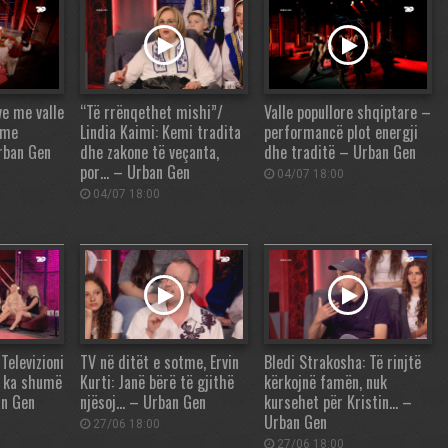
e me valle
“Të rrënqethet mishi”/
Valle popullore shqiptare –
tme
Lindia Kaimi: Kemi tradita
performancë plot energji
rban Gen
dhe zakone të veçanta,
dhe traditë – Urban Gen
por… – Urban Gen
04/07 18:00
04/07 18:00
Televizioni
TV në ditët e sotme, Ervin
Bledi Strakosha: Të rinjtë
po ka shumë
Kurti: Janë bërë të gjithë
kërkojnë famën, nuk
an Gen
njësoj… – Urban Gen
kursehet për Kristin… –
Urban Gen
27/06 18:00
27/06 18:00