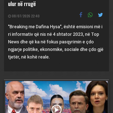
ulur në rrugë
08/07/2026 22:40
"Breaking me Dafina Hysa", është emisioni më i
ri informativ që nis në 4 shtator 2023, në Top
News dhe që ka në fokus pasqyrimin e çdo
ngjarje politike, ekonomike, sociale dhe çdo gjë
tjetër, në kohë reale.