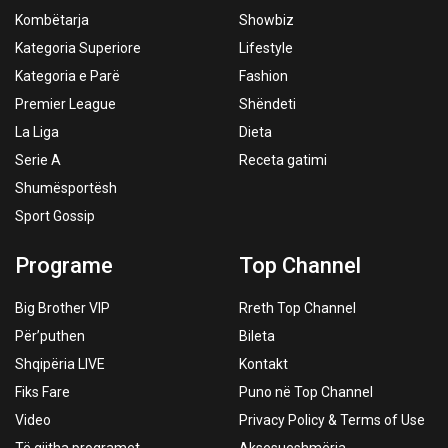
Kombëtarja
Showbiz
Kategoria Superiore
Lifestyle
Kategoria e Parë
Fashion
Premier League
Shëndeti
La Liga
Dieta
Serie A
Receta gatimi
Shumësportësh
Sport Gossip
Programe
Top Channel
Big Brother VIP
Rreth Top Channel
Për’puthen
Bileta
Shqipëria LIVE
Kontakt
Fiks Fare
Puno në Top Channel
Video
Privacy Policy & Terms of Use
Të gjitha programet
Aksesueshmëria