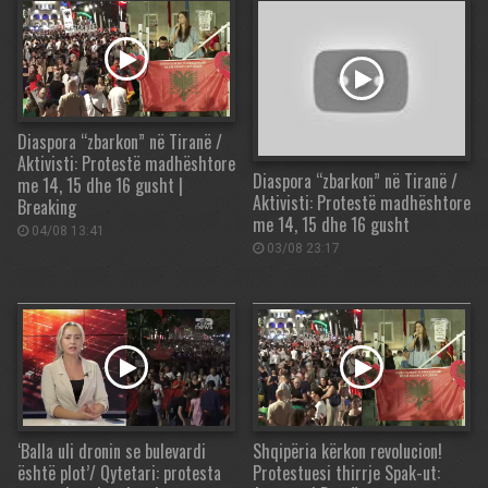
Diaspora “zbarkon” në Tiranë /
Aktivisti: Protestë madhështore
Diaspora “zbarkon” në Tiranë /
me 14, 15 dhe 16 gusht |
Aktivisti: Protestë madhështore
Breaking
me 14, 15 dhe 16 gusht
04/08 13:41
03/08 23:17
‘Balla uli dronin se bulevardi
Shqipëria kërkon revolucion!
është plot’/ Qytetari: protesta
Protestuesi thirrje Spak-ut: