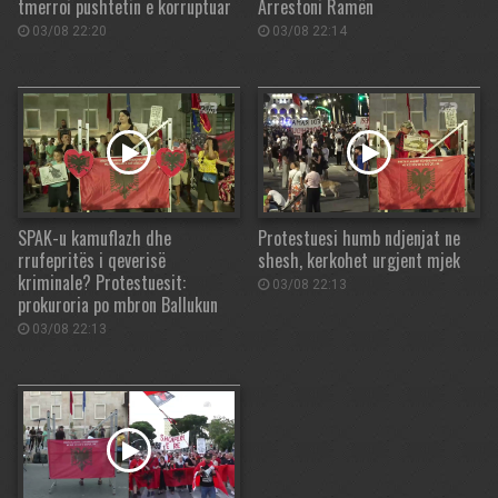
tmerroi pushtetin e korruptuar
Arrestoni Ramën
03/08 22:20
03/08 22:14
SPAK-u kamuflazh dhe
Protestuesi humb ndjenjat ne
rrufepritës i qeverisë
shesh, kerkohet urgjent mjek
kriminale? Protestuesit:
03/08 22:13
prokuroria po mbron Ballukun
03/08 22:13