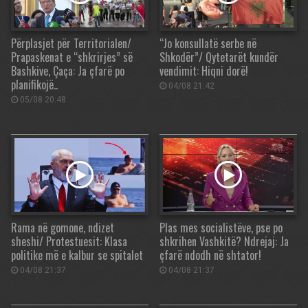
Përplasjet për Territorialen/
“Jo konsullatë serbe në
Prapaskenat e “shkrirjes” së
Shkodër”/ Qytetarët kundër
Bashkive, Çaça: Ja çfarë po
vendimit: Hiqni dorë!
planifikojë..
04/08 21:42
05/08 20:48
Rama në gomone, ndizet
Plas mes socialistëve, pse po
sheshi/ Protestuesit: Klasa
shkrihen Vashkitë? Ndrejaj: Ja
politike më e kalbur se spitalet
çfarë ndodh në shtator!
04/08 21:37
04/08 21:37