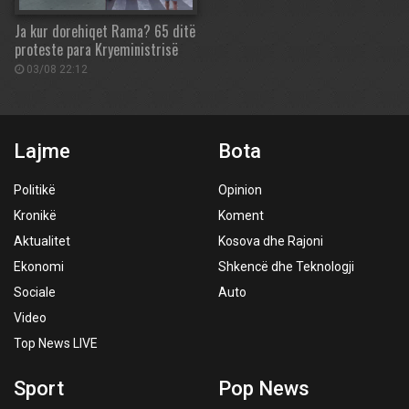
Ja kur dorehiqet Rama? 65 ditë
proteste para Kryeministrisë
03/08 22:12
Lajme
Bota
Politikë
Opinion
Kronikë
Koment
Aktualitet
Kosova dhe Rajoni
Ekonomi
Shkencë dhe Teknologji
Sociale
Auto
Video
Top News LIVE
Sport
Pop News