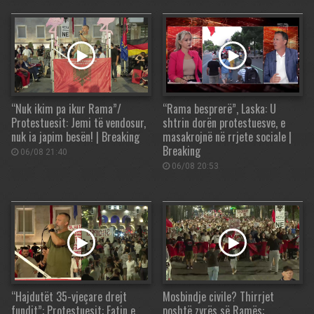
“Nuk ikim pa ikur Rama”/
“Rama besprerë”, Laska: U
Protestuesit: Jemi të vendosur,
shtrin dorën protestuesve, e
nuk ia japim besën! | Breaking
masakrojnë në rrjete sociale |
Breaking
06/08 21:40
06/08 20:53
“Hajdutët 35-vjeçare drejt
Mosbindje civile? Thirrjet
fundit”: Protestuesit: Fatin e
poshtë zyrës së Ramës: