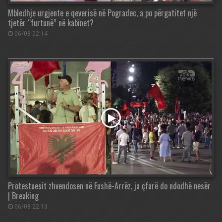
Mbledhje urgjente e qeverisë në Pogradec, a po përgatitet një
tjetër “furtunë” në kabinet?
06/08 22:14
Protestuesit zhvendosen në Fushë-Arrëz, ja çfarë do ndodhë nesër
| Breaking
06/08 22:13