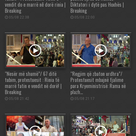
vendit do e marrë nê dorë rinia |
Diktatori i dytë pas Hoxhës |
Breaking
Breaking
05/08 22:38
05/08 22:00
“Nesër më shumë”/ 67 ditë
“Regjim që zbaton urdhra”/
tubim, protestuesit : Rinia të
Protestuesit mbajnë fjalime
marrë fatin e vendit në dorë! |
para Kryeministrisë: Rama në
Breaking
plazh…
05/08 21:42
05/08 21:17