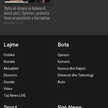
‘Balla uli dronin se bulevardi
është plot’/ Qytetari: protesta
tmerroi pushtetin e korruptuar
03/08 22:20
Lajme
Bota
Politikë
Opinion
Kronikë
Koment
Aktualitet
Kosova dhe Rajoni
Ekonomi
Shkencë dhe Teknologji
Sociale
Auto
Video
Top News LIVE
Sport
Pop News