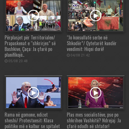
Përplasjet për Territorialen/
“Jo konsullatë serbe në
Prapaskenat e “shkrirjes” së
Shkodër”/ Qytetarët kundër
Bashkive, Çaça: Ja çfarë po
vendimit: Hiqni dorë!
planifikojë..
04/08 21:42
05/08 20:48
Rama në gomone, ndizet
Plas mes socialistëve, pse po
sheshi/ Protestuesit: Klasa
shkrihen Vashkitë? Ndrejaj: Ja
politike më e kalbur se spitalet
çfarë ndodh në shtator!