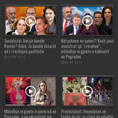
Socialistët lëvizje kundër
Ndryshime ne qeveri? Kush janë
Ramës? Kikia: Ja kundërshtarët
ministrat që “rrëzohen”,
që i rrezikojnë pushtetin
mbledhje urgjente e kabinetit
në Pogradec
07/08 20:51
06/08 22:56
Mbledhje urgjente e qeverisë në
Protestuesit zhvendosen në
Pogradec, a po përgatitet një
Fushë-Arrëz, ja çfarë do ndodhë