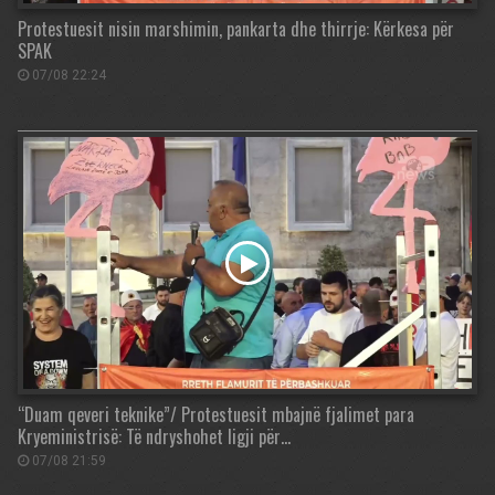
Protestuesit nisin marshimin, pankarta dhe thirrje: Kërkesa për
SPAK
07/08 22:24
“Duam qeveri teknike”/ Protestuesit mbajnë fjalimet para
Kryeministrisë: Të ndryshohet ligji për…
07/08 21:59