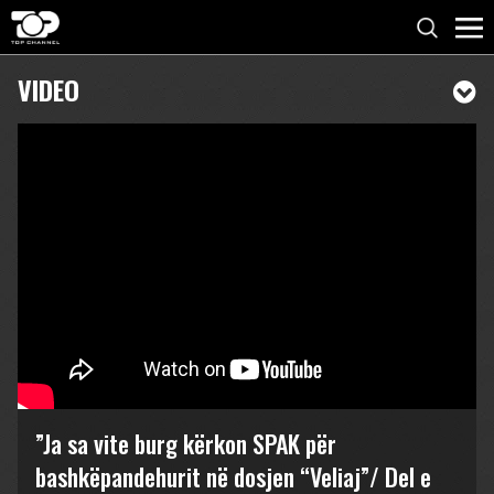
VIDEO
”Ja sa vite burg kërkon SPAK për
bashkëpandehurit në dosjen “Veliaj”/ Del e