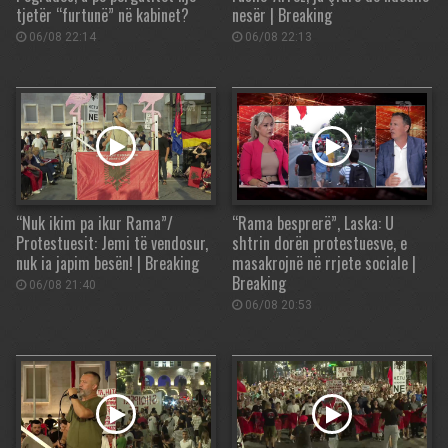
tjetër “furtunë” në kabinet?
nesër | Breaking
06/08 22:14
06/08 22:13
“Nuk ikim pa ikur Rama”/
“Rama besprerë”, Laska: U
Protestuesit: Jemi të vendosur,
shtrin dorën protestuesve, e
nuk ia japim besën! | Breaking
masakrojnë në rrjete sociale |
Breaking
06/08 21:40
06/08 20:53