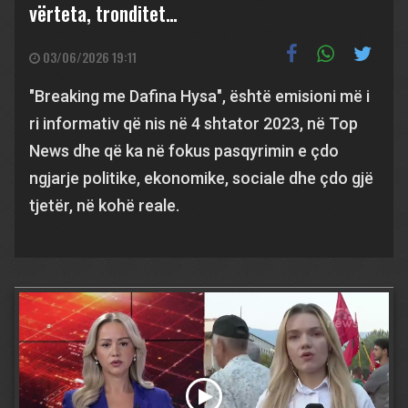
vërteta, tronditet…
03/06/2026 19:11
"Breaking me Dafina Hysa", është emisioni më i
ri informativ që nis në 4 shtator 2023, në Top
News dhe që ka në fokus pasqyrimin e çdo
ngjarje politike, ekonomike, sociale dhe çdo gjë
tjetër, në kohë reale.