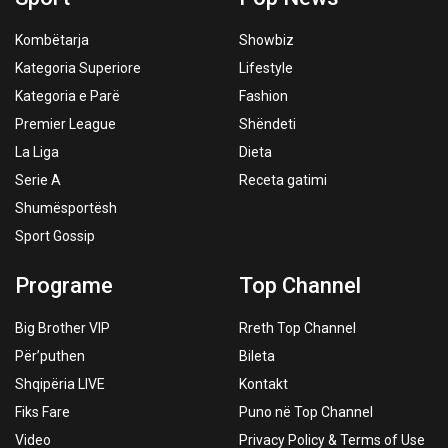
Kombëtarja
Showbiz
Kategoria Superiore
Lifestyle
Kategoria e Parë
Fashion
Premier League
Shëndeti
La Liga
Dieta
Serie A
Receta gatimi
Shumësportësh
Sport Gossip
Programe
Top Channel
Big Brother VIP
Rreth Top Channel
Për’puthen
Bileta
Shqipëria LIVE
Kontakt
Fiks Fare
Puno në Top Channel
Video
Privacy Policy & Terms of Use