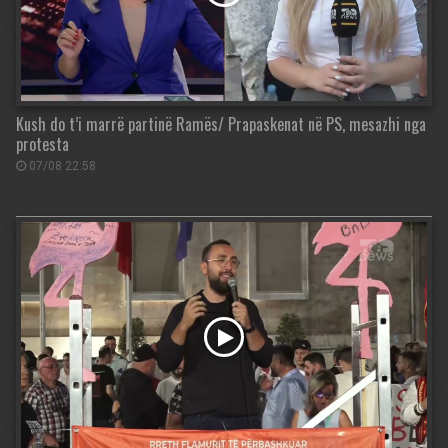
Kush do t’i marrë partinë Ramës/ Prapaskenat në PS, mesazhi nga
protesta
07/08 22:58