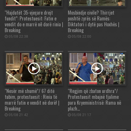
“Hajdutët 35-vjeçare drejt
Mosbindje civile? Thirrjet
fundit”: Protestuesit: Fatin e
poshtë zyrës së Ramës:
vendit do e marrë nê dorë rinia |
Diktatori i dytë pas Hoxhës |
Breaking
Breaking
05/08 22:38
05/08 22:00
“Nesër më shumë”/ 67 ditë
“Regjim që zbaton urdhra”/
tubim, protestuesit : Rinia të
Protestuesit mbajnë fjalime
marrë fatin e vendit në dorë! |
para Kryeministrisë: Rama në
Breaking
plazh…
05/08 21:42
05/08 21:17