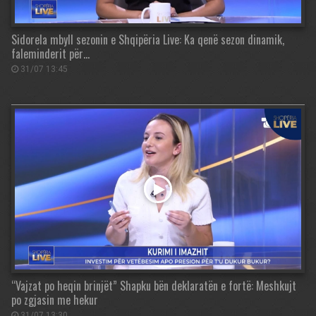
Sidorela mbyll sezonin e Shqipëria Live: Ka qenë sezon dinamik,
faleminderit për…
31/07 13:45
“Vajzat po heqin brinjët” Shapku bën deklaratën e fortë: Meshkujt
po zgjasin me hekur
31/07 13:30