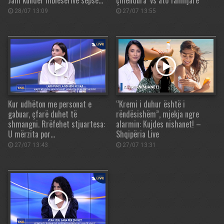
Jam kundër mblesërive sepse…
çmendura’ vs ato familjare
28/07 13:09
27/07 13:55
Kur udhëton me personat e
“Kremi i duhur është i
gabuar, çfarë duhet të
rëndësishëm”, mjekja ngre
shmangni. Rrëfehet stjuartesa:
alarmin: Kujdes nishanet! –
U mërzita por…
Shqipëria Live
27/07 13:43
27/07 13:31