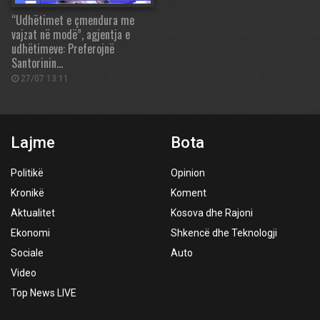
“Udhëtimet e çmendura me
vajzat në modë”, agjentja e
udhëtimeve: Preferojnë
Santorinin…
27/07 13:11
Lajme
Bota
Politikë
Opinion
Kronikë
Koment
Aktualitet
Kosova dhe Rajoni
Ekonomi
Shkencë dhe Teknologji
Sociale
Auto
Video
Top News LIVE