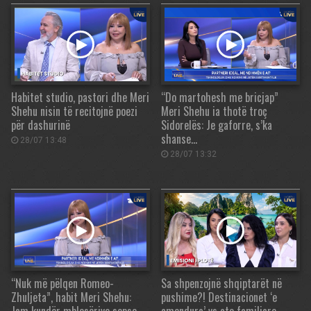
Habitet studio, pastori dhe Meri
“Do martohesh me bricjap”
Shehu nisin të recitojnë poezi
Meri Shehu ia thotë troç
për dashurinë
Sidorelës: Je gaforre, s’ka
shanse…
28/07 13:48
28/07 13:32
“Nuk më pëlqen Romeo-
Sa shpenzojnë shqiptarët në
Zhuljeta”, habit Meri Shehu:
pushime?! Destinacionet ‘e