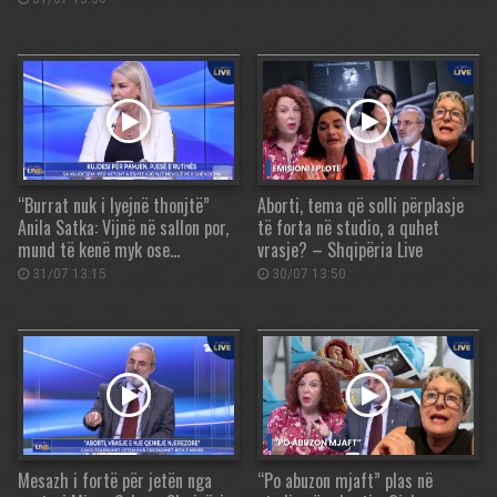
“Burrat nuk i lyejnë thonjtë”
Aborti, tema që solli përplasje
Anila Satka: Vijnë në sallon por,
të forta në studio, a quhet
mund të kenë myk ose…
vrasje? – Shqipëria Live
31/07 13:15
30/07 13:50
Mesazh i fortë për jetën nga
“Po abuzon mjaft” plas në