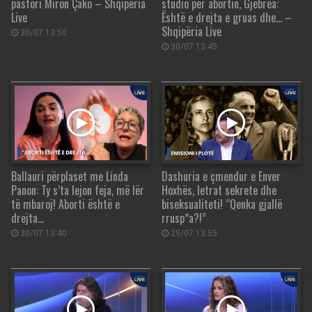
pastori Miron Çako – Shqipëria
studio për abortin, Gjebrea:
Live
Është e drejta e gruas dhe… –
Shqipëria Live
30/07 13:50
30/07 13:45
Ballauri përplaset me Linda
Dashuria e çmendur e Enver
Panon: Ty s’ta lejon feja, më lër
Hoxhës, letrat sekrete dhe
të mbaroj! Aborti është e
biseksualiteti! “Qenka gjallë
drejta…
rrusp*a?!”
30/07 13:40
29/07 13:55