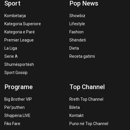
Sport
Pop News
Kombëtarja
Showbiz
Kategoria Superiore
Lifestyle
Kategoria e Parë
Fashion
Premier League
Shëndeti
La Liga
Dieta
Serie A
Receta gatimi
Shumësportësh
Sport Gossip
Programe
Top Channel
Big Brother VIP
Rreth Top Channel
Për’puthen
Bileta
Shqipëria LIVE
Kontakt
Fiks Fare
Puno në Top Channel