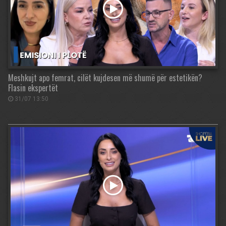
Meshkujt apo femrat, cilët kujdesen më shumë për estetikën?
Flasin ekspertët
31/07 13:50