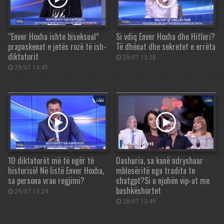
“Enver Hoxha ishte biseksual”
Si vdiq Enver Hoxha dhe Hitleri?
prapaskenat e jetës rozë të ish-
Të dhënat dhe sekretet e errëta
diktatorit
29/07 13:28
29/07 13:45
10 diktatorët më të egër të
Dashuria, sa kanë ndryshuar
historisë! Në listë Enver Hoxha,
mblesëritë nga tradita te
sa persona vrau regjimi?
chatgpt?Si u njohën vip-at me
bashkëshortet
29/07 13:24
28/07 13:49