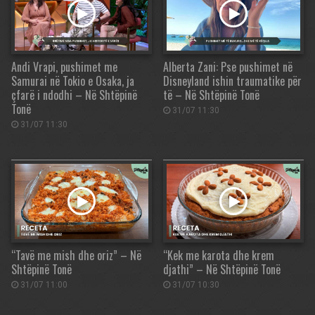
Andi Vrapi, pushimet me
Alberta Zani: Pse pushimet në
Samurai në Tokio e Osaka, ja
Disneyland ishin traumatike për
çfarë i ndodhi – Në Shtëpinë
të – Në Shtëpinë Tonë
Tonë
31/07 11:30
31/07 11:30
“Tavë me mish dhe oriz” – Në
“Kek me karota dhe krem
Shtëpinë Tonë
djathi” – Në Shtëpinë Tonë
31/07 11:00
31/07 10:30