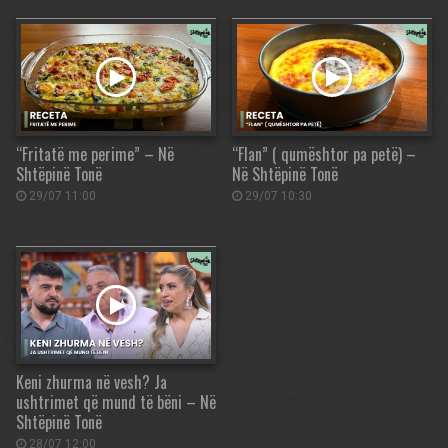
“Fritatë me perime” – Në
“Flan” ( qumështor pa petë) –
Shtëpinë Tonë
Në Shtëpinë Tonë
29/07 11:00
29/07 10:30
Keni zhurma në vesh? Ja
ushtrimet që mund të bëni – Në
Shtëpinë Tonë
28/07 12:00