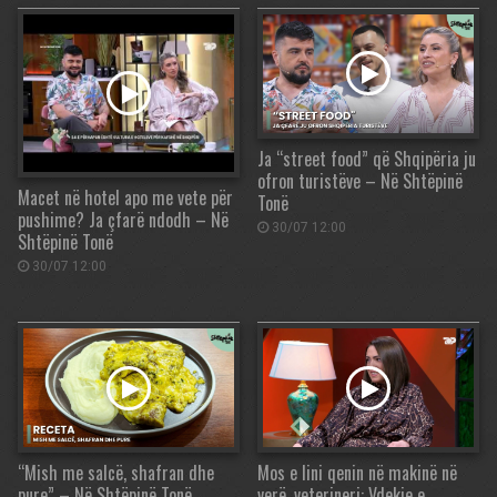
Ja “street food” që Shqipëria ju
ofron turistëve – Në Shtëpinë
Macet në hotel apo me vete për
Tonë
pushime? Ja çfarë ndodh – Në
30/07 12:00
Shtëpinë Tonë
30/07 12:00
“Mish me salcë, shafran dhe
Mos e lini qenin në makinë në
pure” – Në Shtëpinë Tonë
verë, veterineri: Vdekje e