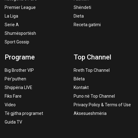
Premier League
Shëndeti
La Liga
Dieta
Serie A
Receta gatimi
Shumësportësh
Sport Gossip
Programe
Top Channel
Big Brother VIP
Rreth Top Channel
Për’puthen
Bileta
Shqipëria LIVE
Kontakt
Fiks Fare
Puno në Top Channel
Video
Privacy Policy & Terms of Use
Të gjitha programet
Aksesueshmëria
Guida TV