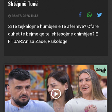
Shtëpinë Tonë
08/07/2026 11:43
Si te tejkalojme humbjen e te afermve? Cfare
duhet te bejme qe te lehtesojme dhimbjen? E
FTUAR:​ Anisa Zace, Psikologe