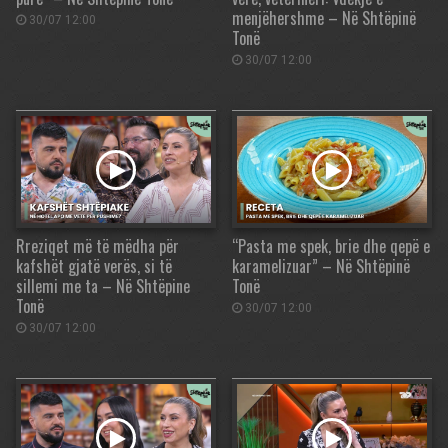
menjëhershme – Në Shtëpinë
30/07 12:00
Tonë
30/07 12:00
Rreziqet më të mëdha për
“Pasta me spek, brie dhe qepë e
kafshët gjatë verës, si të
karamelizuar” – Në Shtëpinë
sillemi me ta – Në Shtëpine
Tonë
Tonë
30/07 12:00
30/07 12:00