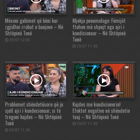
Mësoni gabimet që bëni kur
Mjekja pneumologe: Fëmijët
zgjidhni rrobat e banjove – Në
ftohen më shpejt nga ajri i
Shtëpinë Tonë
kondicionuar – Në Shtëpinë
Tonë
29/07 12:00
29/07 11:30
Problemet shëndetësore që ju
Kujdes me kondicionerin!
sjell ajri i kondecionuar, si të
Efektet negative në shëndetin
tregoni kujdes – Në Shtëpinë
tuaj – Në Shtëpinë Tonë
Tonë
29/07 11:30
29/07 11:30