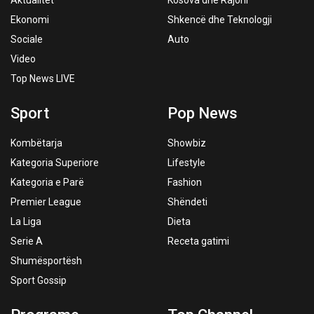
Aktualitet
Kosova dhe Rajoni
Ekonomi
Shkencë dhe Teknologji
Sociale
Auto
Video
Top News LIVE
Sport
Pop News
Kombëtarja
Showbiz
Kategoria Superiore
Lifestyle
Kategoria e Parë
Fashion
Premier League
Shëndeti
La Liga
Dieta
Serie A
Receta gatimi
Shumësportësh
Sport Gossip