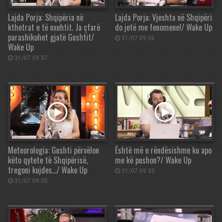
Lajda Porja: Shqipëria në
Lajda Porja: Vjeshta në Shqipëri
kthetrat e të nxehtit. Ja çfarë
do jetë me fenomene!/ Wake Up
parashikohet gjatë Gushtit/
31/07 09:36
Wake Up
31/07 09:37
Meteorologia: Gushti përvëlon
Është më e rëndësishme ku apo
këto qytete të Shqipërisë,
me kë pushon?/ Wake Up
tregoni kujdes…/ Wake Up
31/07 09:33
31/07 09:35