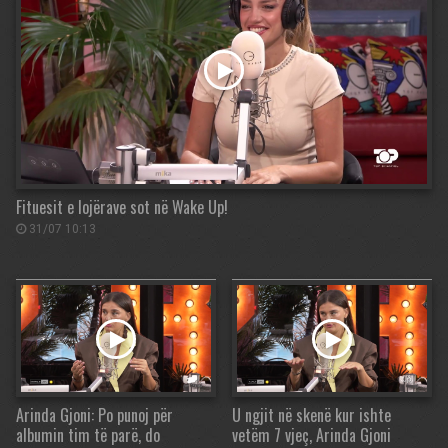
Fituesit e lojërave sot në Wake Up!
31/07 10:13
Arinda Gjoni: Po punoj për
U ngjit në skenë kur ishte
albumin tim të parë, do
vetëm 7 vjeç, Arinda Gjoni