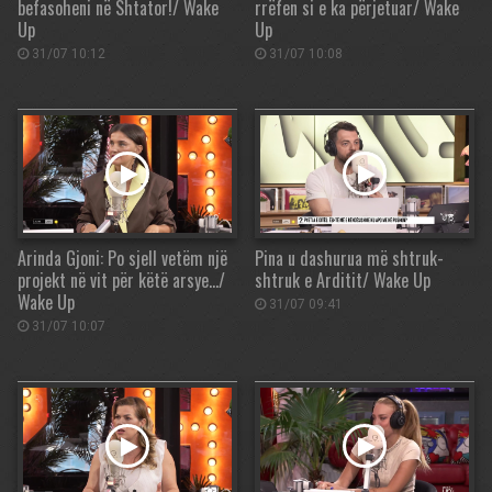
befasoheni në Shtator!/ Wake
rrëfen si e ka përjetuar/ Wake
Up
Up
31/07 10:12
31/07 10:08
Arinda Gjoni: Po sjell vetëm një
Pina u dashurua më shtruk-
projekt në vit për këtë arsye…/
shtruk e Arditit/ Wake Up
Wake Up
31/07 09:41
31/07 10:07