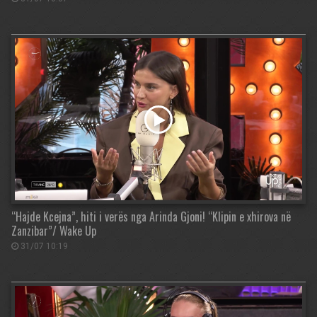
“Hajde Kcejna”, hiti i verës nga Arinda Gjoni! “Klipin e xhirova në
Zanzibar”/ Wake Up
31/07 10:19