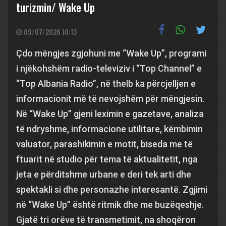
turizmin/ Wake Up
09/07/2026 10:13
Çdo mëngjes zgjohuni me “Wake Up”, programi
i njëkohshëm radio-televiziv i “Top Channel” e
“Top Albania Radio”, në thelb ka përcjelljen e
informacionit më të nevojshëm për mëngjesin.
Në “Wake Up” gjeni leximin e gazetave, analiza
të ndryshme, informacione utilitare, këmbimin
valuator, parashikimin e motit, biseda me të
ftuarit në studio për tema të aktualitetit, nga
jeta e përditshme urbane e deri tek arti dhe
spektakli si dhe personazhe interesantë. Zgjimi
në “Wake Up” është ritmik dhe me buzëqeshje.
Gjatë tri orëve të transmetimit, na shoqëron