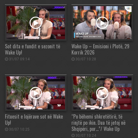
Sot dita e fundit e sezonit të
Wake Up – Emisioni i Plotë, 29
Wake Up!
Korrik 2026
31/07 09:14
30/07 10:28
Fituesit e lojërave sot në Wake
“Po bëhemi shkretëtirë, të
Up!
rinjtë po ikin. Dua të jetoj në
Shqipëri, por…”/ Wake Up
30/07 10:25
30/07 10:24