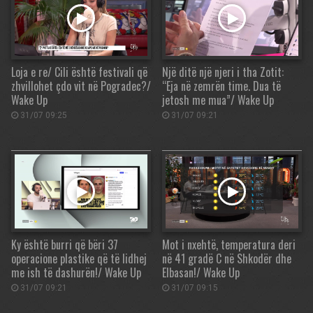
Loja e re/ Cili është festivali që
Një ditë një njeri i tha Zotit:
zhvillohet çdo vit në Pogradec?/
“Eja në zemrën time. Dua të
Wake Up
jetosh me mua”/ Wake Up
31/07 09:25
31/07 09:21
Ky është burri që bëri 37
Mot i nxehtë, temperatura deri
operacione plastike që të lidhej
në 41 gradë C në Shkodër dhe
me ish të dashurën!/ Wake Up
Elbasan!/ Wake Up
31/07 09:21
31/07 09:15