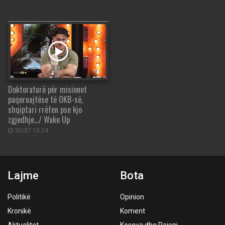
Doktoraturë për misionet
paqeruajtëse të OKB-së,
shqiptari rrëfen pse kjo
zgjedhje…/ Wake Up
30/07 10:24
Lajme
Bota
Politikë
Opinion
Kronikë
Koment