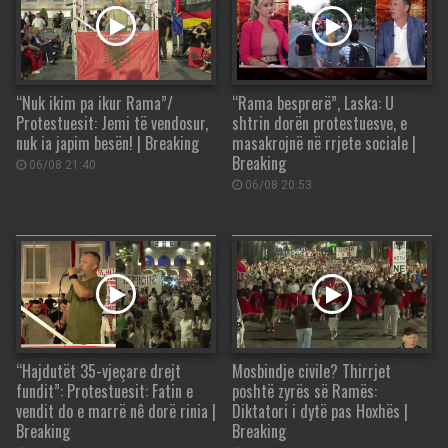
“Nuk ikim pa ikur Rama”/
“Rama besprerë”, Laska: U
Protestuesit: Jemi të vendosur,
shtrin dorën protestuesve, e
nuk ia japim besën! | Breaking
masakrojnë në rrjete sociale |
Breaking
06/08 21:40
06/08 20:53
“Hajdutët 35-vjeçare drejt
Mosbindje civile? Thirrjet
fundit”: Protestuesit: Fatin e
poshtë zyrës së Ramës:
vendit do e marrë nê dorë rinia |
Diktatori i dytë pas Hoxhës |
Breaking
Breaking