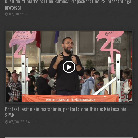
Kush do t’i marrë partinë Ramës/ Prapaskenat në PS, mesazhi nga
protesta
07/08 22:58
Protestuesit nisin marshimin, pankarta dhe thirrje: Kërkesa për
SPAK
07/08 22:24