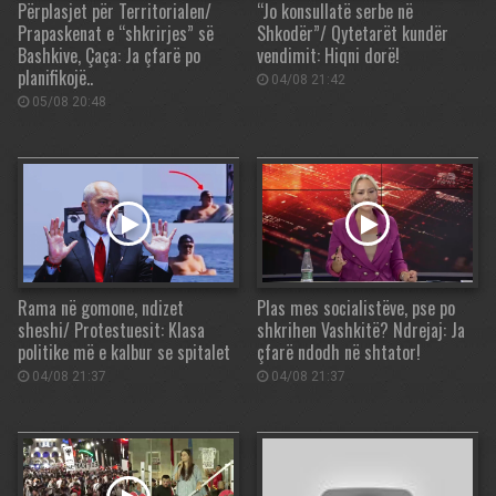
Përplasjet për Territorialen/
“Jo konsullatë serbe në
Prapaskenat e “shkrirjes” së
Shkodër”/ Qytetarët kundër
Bashkive, Çaça: Ja çfarë po
vendimit: Hiqni dorë!
planifikojë..
04/08 21:42
05/08 20:48
Rama në gomone, ndizet
Plas mes socialistëve, pse po
sheshi/ Protestuesit: Klasa
shkrihen Vashkitë? Ndrejaj: Ja
politike më e kalbur se spitalet
çfarë ndodh në shtator!
04/08 21:37
04/08 21:37