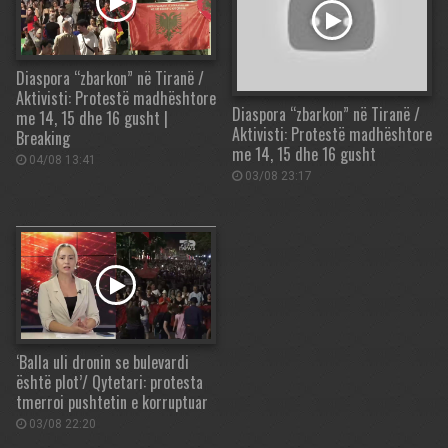
Diaspora “zbarkon” në Tiranë /
Aktivisti: Protestë madhështore
Diaspora “zbarkon” në Tiranë /
me 14, 15 dhe 16 gusht |
Aktivisti: Protestë madhështore
Breaking
me 14, 15 dhe 16 gusht
04/08 13:41
03/08 23:17
‘Balla uli dronin se bulevardi
është plot’/ Qytetari: protesta
tmerroi pushtetin e korruptuar
03/08 22:20