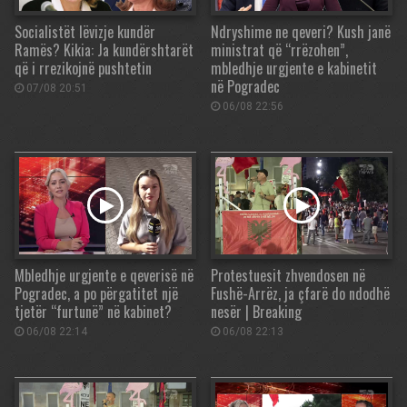
Socialistët lëvizje kundër
Ndryshime ne qeveri? Kush janë
Ramës? Kikia: Ja kundërshtarët
ministrat që “rrëzohen”,
që i rrezikojnë pushtetin
mbledhje urgjente e kabinetit
në Pogradec
07/08 20:51
06/08 22:56
Mbledhje urgjente e qeverisë në
Protestuesit zhvendosen në
Pogradec, a po përgatitet një
Fushë-Arrëz, ja çfarë do ndodhë
tjetër “furtunë” në kabinet?
nesër | Breaking
06/08 22:14
06/08 22:13