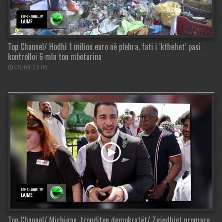
Top Channel/ Hodhi 1 milion euro në plehra, fati i ‘kthehet’ pasi
kontrolloi 6 mln ton mbeturina
05/08 23:05
Top Channel/ Michigan, tronditen demokratët/ Zgjedhjet promare