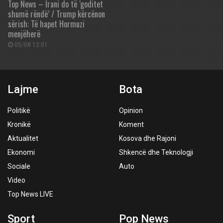
Top News – Irani do të ‘goditet
shumë rëndë’ / Trump kërcënon
sërish: Të hapet Hormuzi
menjëherë
05/08 12:01
Lajme
Bota
Politikë
Opinion
Kronikë
Koment
Aktualitet
Kosova dhe Rajoni
Ekonomi
Shkencë dhe Teknologji
Sociale
Auto
Video
Top News LIVE
Sport
Pop News