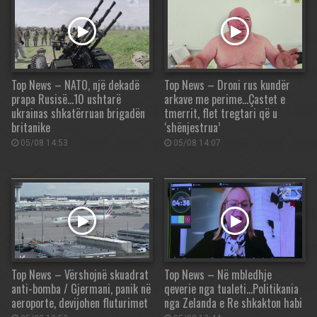
Top News – NATO, një dekadë
Top News – Droni rus kundër
prapa Rusisë…10 ushtarë
arkave me perime…Çastet e
ukrainas shkatërruan brigadën
tmerrit, flet tregtari që u
britanike
‘shënjestrua’
05/08 14:53
05/08 14:07
Top News – Vërshojnë skuadrat
Top News – Në mbledhje
anti-bomba / Gjermani, panik në
qeverie nga tualeti…Politikania
aeroporte, devijohen fluturimet
nga Zelanda e Re shkakton habi