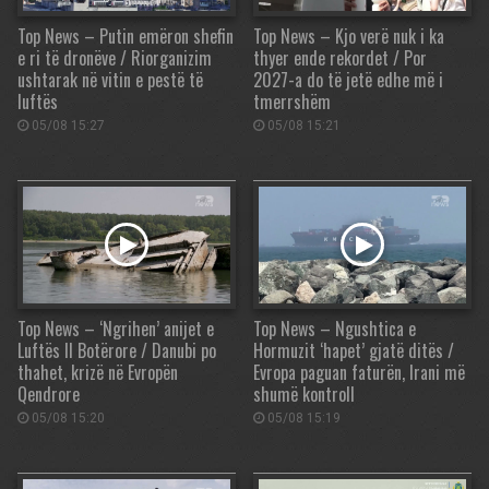
Top News – Putin emëron shefin
Top News – Kjo verë nuk i ka
e ri të dronëve / Riorganizim
thyer ende rekordet / Por
ushtarak në vitin e pestë të
2027-a do të jetë edhe më i
luftës
tmerrshëm
05/08 15:27
05/08 15:21
Top News – ‘Ngrihen’ anijet e
Top News – Ngushtica e
Luftës II Botërore / Danubi po
Hormuzit ‘hapet’ gjatë ditës /
thahet, krizë në Evropën
Evropa paguan faturën, Irani më
Qendrore
shumë kontroll
05/08 15:20
05/08 15:19