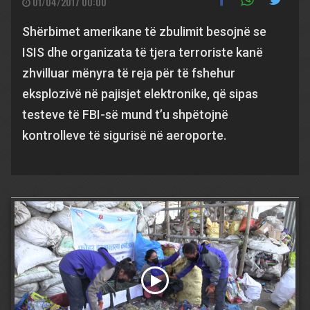
01/04/2017 00:00
Shërbimet amerikane të zbulimit besojnë se
ISIS dhe organizata të tjera terroriste kanë
zhvilluar mënyra të reja për të fshehur
eksplozivë në pajisjet elektronike, që sipas
testeve të FBI-së mund t’u shpëtojnë
kontrolleve të sigurisë në aeroporte.