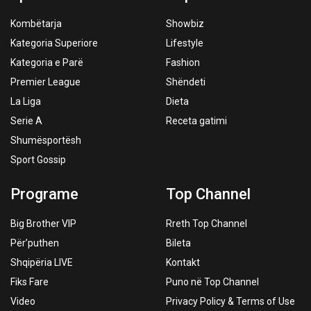
Kombëtarja
Showbiz
Kategoria Superiore
Lifestyle
Kategoria e Parë
Fashion
Premier League
Shëndeti
La Liga
Dieta
Serie A
Receta gatimi
Shumësportësh
Sport Gossip
Programe
Top Channel
Big Brother VIP
Rreth Top Channel
Për’puthen
Bileta
Shqipëria LIVE
Kontakt
Fiks Fare
Puno në Top Channel
Video
Privacy Policy & Terms of Use