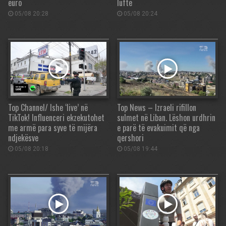
euro
luftë
05/08 20:28
05/08 20:24
Top Channel/ Ishe ‘live’ në
Top News – Izraeli rifillon
TikTok! Influenceri ekzekutohet
sulmet në Liban. Lëshon urdhrin
me armë para syve të mijëra
e parë të evakuimit që nga
ndjekësve
qershori
05/08 20:18
05/08 19:44