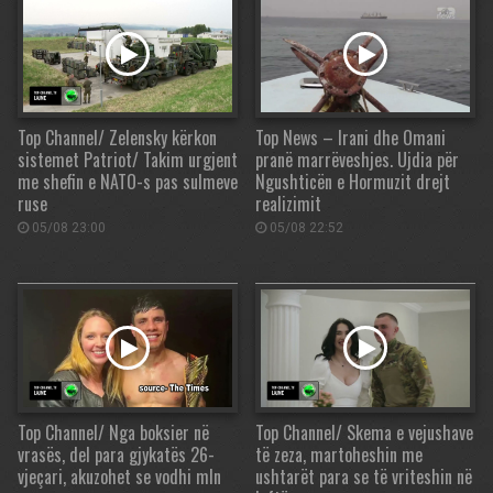
Top Channel/ Zelensky kërkon
Top News – Irani dhe Omani
sistemet Patriot/ Takim urgjent
pranë marrëveshjes. Ujdia për
me shefin e NATO-s pas sulmeve
Ngushticën e Hormuzit drejt
ruse
realizimit
05/08 23:00
05/08 22:52
Top Channel/ Nga boksier në
Top Channel/ Skema e vejushave
vrasës, del para gjykatës 26-
të zeza, martoheshin me
vjeçari, akuzohet se vodhi mln
ushtarët para se të vriteshin në