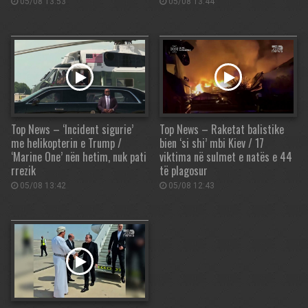
05/08 13:53
05/08 13:44
Top News – ‘Incident sigurie’
Top News – Raketat balistike
me helikopterin e Trump /
bien ‘si shi’ mbi Kiev / 17
‘Marine One’ nën hetim, nuk pati
viktima në sulmet e natës e 44
rrezik
të plagosur
05/08 13:42
05/08 12:43