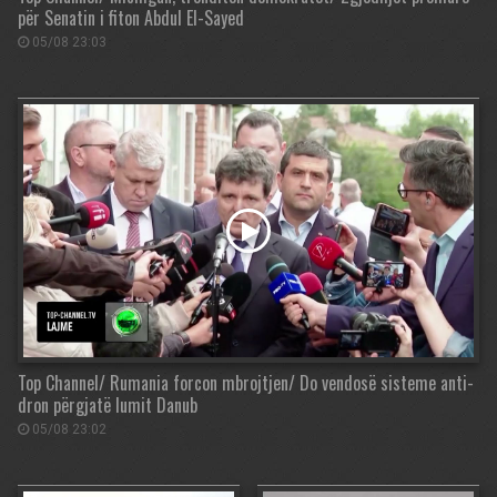
për Senatin i fiton Abdul El-Sayed
05/08 23:03
Top Channel/ Rumania forcon mbrojtjen/ Do vendosë sisteme anti-
dron përgjatë lumit Danub
05/08 23:02