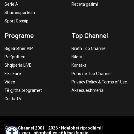
Serie A
Receta gatimi
Shumësportësh
Sport Gossip
Programe
Top Channel
Big Brother VIP
Rreth Top Channel
Për’puthen
Bileta
Shqipëria LIVE
Kontakt
Fiks Fare
Puno në Top Channel
Video
Privacy Policy & Terms of Use
Të gjitha programet
Aksesueshmëria
Guida TV
© Top Channel 2001 - 2026 • Ndalohet riprodhimi i
paautorizuar i përmbajtjes së kësaj faqeje.