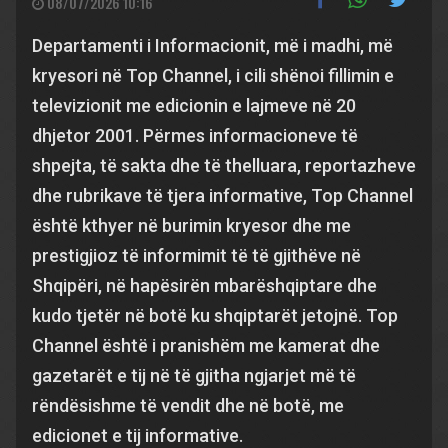
08/07/2026 10:16
Departamenti i Informacionit, më i madhi, më
kryesori në Top Channel, i cili shënoi fillimin e
televizionit me edicionin e lajmeve në 20
dhjetor 2001. Përmes informacioneve të
shpejta, të sakta dhe të thelluara, reportazheve
dhe rubrikave të tjera informative, Top Channel
është kthyer në burimin kryesor dhe me
prestigjioz të informimit të të gjithëve në
Shqipëri, në hapësirën mbarëshqiptare dhe
kudo tjetër në botë ku shqiptarët jetojnë. Top
Channel është i pranishëm me kamerat dhe
gazetarët e tij në të gjitha ngjarjet më të
rëndësishme të vendit dhe në botë, me
edicionet e tij informative.