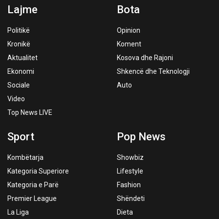
Lajme
Bota
Politikë
Opinion
Kronikë
Koment
Aktualitet
Kosova dhe Rajoni
Ekonomi
Shkencë dhe Teknologji
Sociale
Auto
Video
Top News LIVE
Sport
Pop News
Kombëtarja
Showbiz
Kategoria Superiore
Lifestyle
Kategoria e Parë
Fashion
Premier League
Shëndeti
La Liga
Dieta