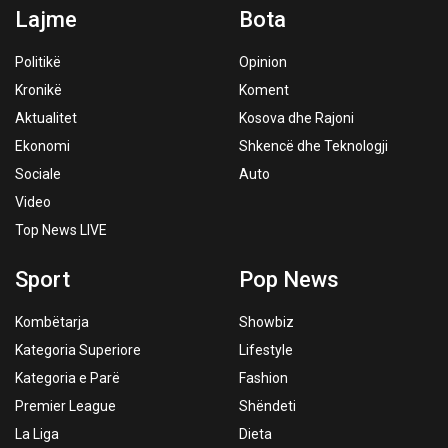
Lajme
Bota
Politikë
Opinion
Kronikë
Koment
Aktualitet
Kosova dhe Rajoni
Ekonomi
Shkencë dhe Teknologji
Sociale
Auto
Video
Top News LIVE
Sport
Pop News
Kombëtarja
Showbiz
Kategoria Superiore
Lifestyle
Kategoria e Parë
Fashion
Premier League
Shëndeti
La Liga
Dieta