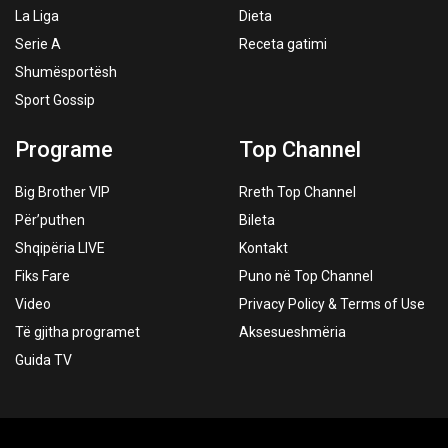
La Liga
Dieta
Serie A
Receta gatimi
Shumësportësh
Sport Gossip
Programe
Top Channel
Big Brother VIP
Rreth Top Channel
Për’puthen
Bileta
Shqipëria LIVE
Kontakt
Fiks Fare
Puno në Top Channel
Video
Privacy Policy & Terms of Use
Të gjitha programet
Aksesueshmëria
Guida TV