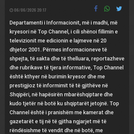
06/06/2026 20:17
Departamenti i Informacionit, më i madhi, më
kryesori në Top Channel, i cili shënoi fillimin e
televizionit me edicionin e lajmeve në 20
dhjetor 2001. Përmes informacioneve të
shpejta, të sakta dhe të thelluara, reportazheve
dhe rubrikave të tjera informative, Top Channel
është kthyer në burimin kryesor dhe me
prestigjioz të informimit të të gjithëve në
Shqipëri, në hapësirën mbarëshqiptare dhe
kudo tjetër në botë ku shqiptarët jetojnë. Top
Channel është i pranishëm me kamerat dhe
gazetarët e tij në të gjitha ngjarjet më të
rëndësishme të vendit dhe në botë, me