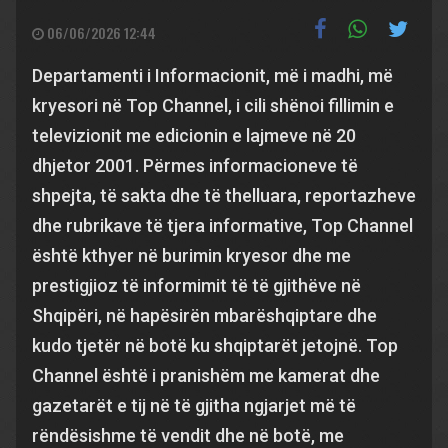
06/06/2026 12:44
Departamenti i Informacionit, më i madhi, më
kryesori në Top Channel, i cili shënoi fillimin e
televizionit me edicionin e lajmeve në 20
dhjetor 2001. Përmes informacioneve të
shpejta, të sakta dhe të thelluara, reportazheve
dhe rubrikave të tjera informative, Top Channel
është kthyer në burimin kryesor dhe me
prestigjioz të informimit të të gjithëve në
Shqipëri, në hapësirën mbarëshqiptare dhe
kudo tjetër në botë ku shqiptarët jetojnë. Top
Channel është i pranishëm me kamerat dhe
gazetarët e tij në të gjitha ngjarjet më të
rëndësishme të vendit dhe në botë, me