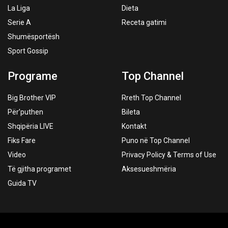
La Liga
Dieta
Serie A
Receta gatimi
Shumësportësh
Sport Gossip
Programe
Top Channel
Big Brother VIP
Rreth Top Channel
Për’puthen
Bileta
Shqipëria LIVE
Kontakt
Fiks Fare
Puno në Top Channel
Video
Privacy Policy & Terms of Use
Të gjitha programet
Aksesueshmëria
Guida TV