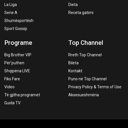
La Liga
Dieta
Serie A
Receta gatimi
Shumësportësh
Sport Gossip
Programe
Top Channel
Big Brother VIP
Rreth Top Channel
Për’puthen
Bileta
Shqipëria LIVE
Kontakt
Fiks Fare
Puno në Top Channel
Video
Privacy Policy & Terms of Use
Të gjitha programet
Aksesueshmëria
Guida TV