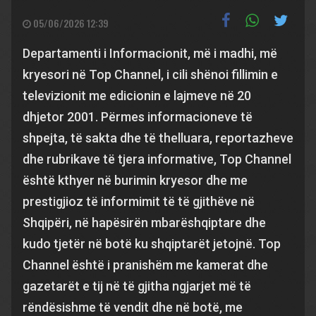
05/06/2026 12:39
Departamenti i Informacionit, më i madhi, më
kryesori në Top Channel, i cili shënoi fillimin e
televizionit me edicionin e lajmeve në 20
dhjetor 2001. Përmes informacioneve të
shpejta, të sakta dhe të thelluara, reportazheve
dhe rubrikave të tjera informative, Top Channel
është kthyer në burimin kryesor dhe me
prestigjioz të informimit të të gjithëve në
Shqipëri, në hapësirën mbarëshqiptare dhe
kudo tjetër në botë ku shqiptarët jetojnë. Top
Channel është i pranishëm me kamerat dhe
gazetarët e tij në të gjitha ngjarjet më të
rëndësishme të vendit dhe në botë, me